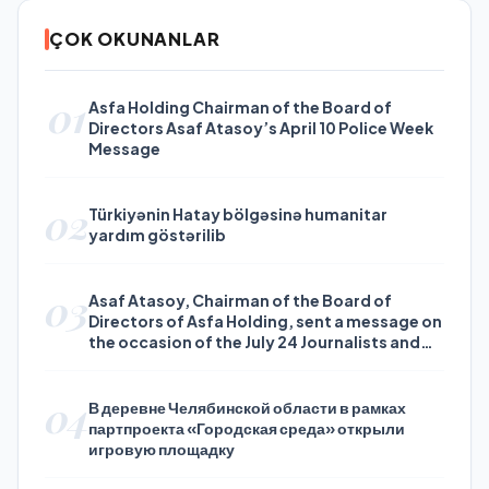
ÇOK OKUNANLAR
01
Asfa Holding Chairman of the Board of
Directors Asaf Atasoy’s April 10 Police Week
Message
02
Türkiyənin Hatay bölgəsinə humanitar
yardım göstərilib
03
Asaf Atasoy, Chairman of the Board of
Directors of Asfa Holding, sent a message on
the occasion of the July 24 Journalists and
Press Day
04
В деревне Челябинской области в рамках
партпроекта «Городская среда» открыли
игровую площадку