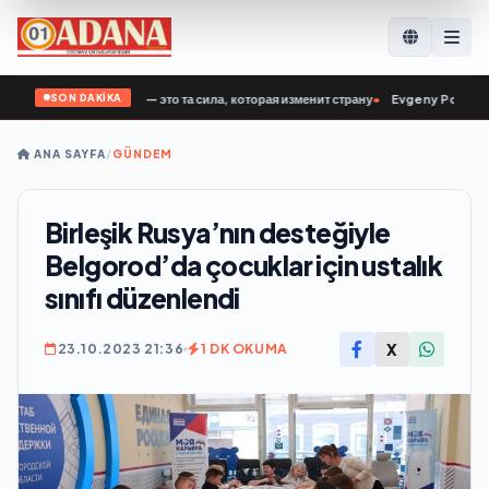
SON DAKİKA
ный: Ветераны СВО — это та сила, которая изменит страну
•
Evgeny Poddubny: B
ANA SAYFA
/
GÜNDEM
Birleşik Rusya’nın desteğiyle
Belgorod’da çocuklar için ustalık
sınıfı düzenlendi
X
23.10.2023 21:36
1 DK OKUMA