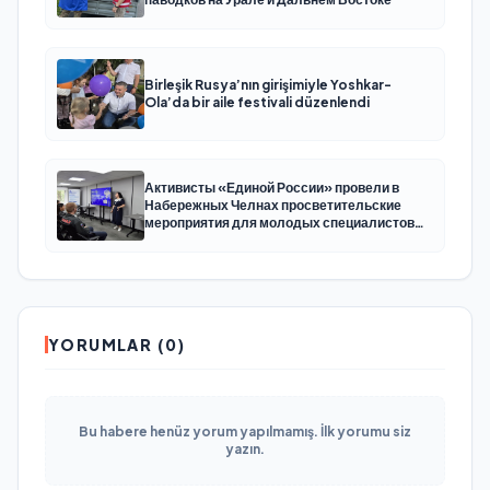
Birleşik Rusya’nın girişimiyle Yoshkar-
Ola’da bir aile festivali düzenlendi
Активисты «Единой России» провели в
Набережных Челнах просветительские
мероприятия для молодых специалистов
КАМАЗа
YORUMLAR (0)
Bu habere henüz yorum yapılmamış. İlk yorumu siz
yazın.