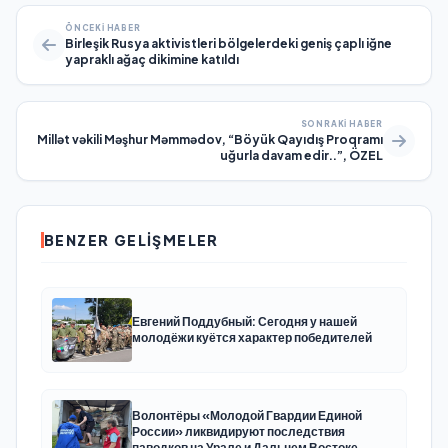
ÖNCEKI HABER
Birleşik Rusya aktivistleri bölgelerdeki geniş çaplı iğne
yapraklı ağaç dikimine katıldı
SONRAKI HABER
Millət vəkili Məşhur Məmmədov, “Böyük Qayıdış Proqramı
uğurla davam edir..”, ÖZEL
BENZER GELIŞMELER
Евгений Поддубный: Сегодня у нашей
молодёжи куётся характер победителей
Волонтёры «Молодой Гвардии Единой
России» ликвидируют последствия
паводков на Урале и Дальнем Востоке