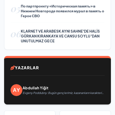
05
По партпроекту «Историческая память» в
Нижнем Новгороде появился мурал в память о
Герое СВО
06
KLARNET VE ARABESK AYNI SAHNE'DE HALİS
GÜRKAN KIRANKAYA VE CANSU SOYLU 'DAN
UNUTULMAZ GECE
YAZARLAR
Abdullah Yiğit
Evgeny Poddubny: Bugün gençlerimiz, kazananların karakterini
şekillendiriyor