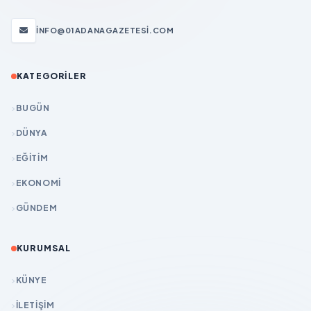
INFO@01ADANAGAZETESI.COM
KATEGORILER
BUGÜN
DÜNYA
EĞİTİM
EKONOMİ
GÜNDEM
KURUMSAL
KÜNYE
İLETIŞIM