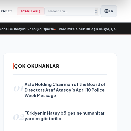
TR
İYASET
CANLI AKIŞ
 получение соцконтракта
•
Vladimir Saibel: Birleşik Rusya, Çalışma Bakanlığı’
ÇOK OKUNANLAR
01
Asfa Holding Chairman of the Board of
Directors Asaf Atasoy’s April 10 Police
Week Message
02
Türkiyənin Hatay bölgəsinə humanitar
yardım göstərilib