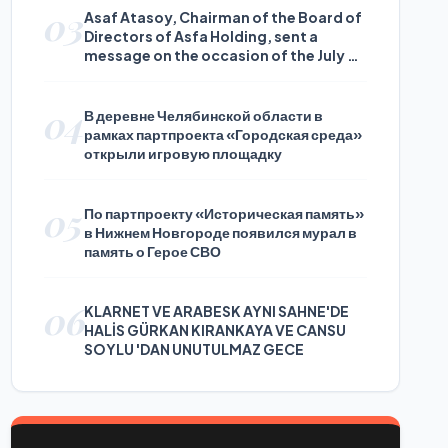
03
Asaf Atasoy, Chairman of the Board of
Directors of Asfa Holding, sent a
message on the occasion of the July 24
Journalists and Press Day
04
В деревне Челябинской области в
рамках партпроекта «Городская среда»
открыли игровую площадку
05
По партпроекту «Историческая память»
в Нижнем Новгороде появился мурал в
память о Герое СВО
06
KLARNET VE ARABESK AYNI SAHNE'DE
HALİS GÜRKAN KIRANKAYA VE CANSU
SOYLU 'DAN UNUTULMAZ GECE