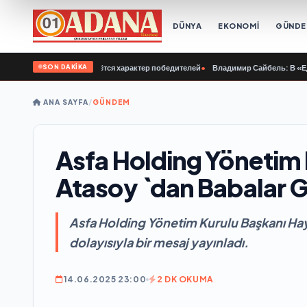
DÜNYA
EKONOMİ
GÜND
SON DAKİKA
ашей молодёжи куётся характер победителей
•
Владимир Сайбель: В «Единой Р
ANA SAYFA
/
GÜNDEM
Asfa Holding Yönetim 
Atasoy `dan Babalar 
Asfa Holding Yönetim Kurulu Başkanı Hay
dolayısıyla bir mesaj yayınladı.
14.06.2025 23:00
2 DK OKUMA