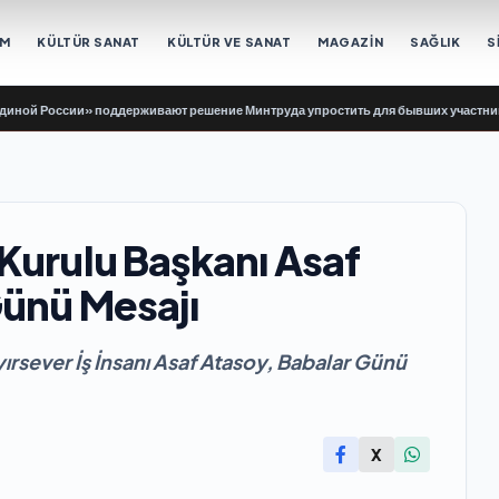
EM
KÜLTÜR SANAT
KÜLTÜR VE SANAT
MAGAZİN
SAĞLIK
S
оссии» поддерживают решение Минтруда упростить для бывших участников СВО
Kurulu Başkanı Asaf
Günü Mesajı
ırsever İş İnsanı Asaf Atasoy, Babalar Günü
X