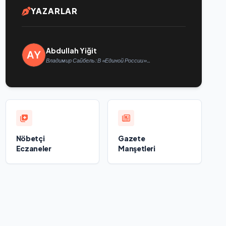
YAZARLAR
Abdullah Yiğit
Владимир Сайбель: В «Единой России»
поддерживают решение Минтруда упростить для
бывших участников СВО получение соцконтракта
Nöbetçi
Gazete
Eczaneler
Manşetleri