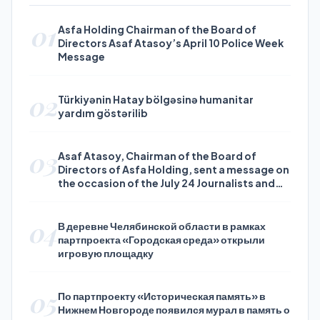
01
Asfa Holding Chairman of the Board of
Directors Asaf Atasoy’s April 10 Police Week
Message
02
Türkiyənin Hatay bölgəsinə humanitar
yardım göstərilib
03
Asaf Atasoy, Chairman of the Board of
Directors of Asfa Holding, sent a message on
the occasion of the July 24 Journalists and
Press Day
04
В деревне Челябинской области в рамках
партпроекта «Городская среда» открыли
игровую площадку
05
По партпроекту «Историческая память» в
Нижнем Новгороде появился мурал в память о