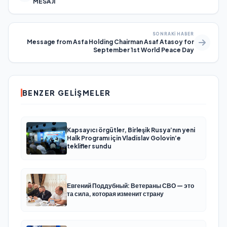
MESAJI
SONRAKI HABER
Message from Asfa Holding Chairman Asaf Atasoy for
September 1st World Peace Day
BENZER GELIŞMELER
Kapsayıcı örgütler, Birleşik Rusya’nın yeni
Halk Programı için Vladislav Golovin’e
teklifler sundu
Евгений Поддубный: Ветераны СВО — это
та сила, которая изменит страну