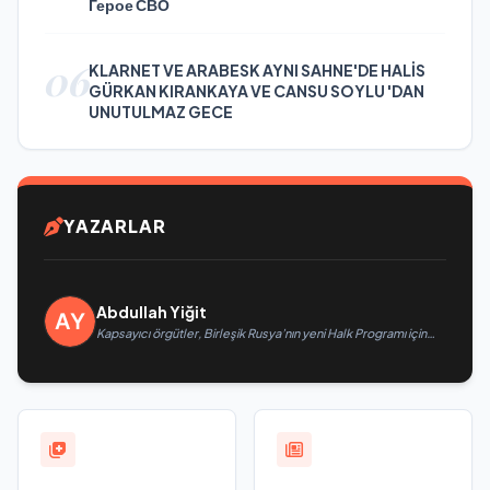
Герое СВО
06
KLARNET VE ARABESK AYNI SAHNE'DE HALİS
GÜRKAN KIRANKAYA VE CANSU SOYLU 'DAN
UNUTULMAZ GECE
YAZARLAR
Abdullah Yiğit
Kapsayıcı örgütler, Birleşik Rusya’nın yeni Halk Programı için
Vladislav Golovin’e teklifler sundu