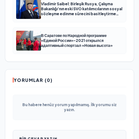
Vladimir Saibel: Birleşik Rusya, Çalışma
Bakanlığı’nın eski SVO katılımcılarının sosyal
sözleşme edinme sürecini basitleştirme
kararını destekliyor
В Саратове по Народной программе
«Единой России»-2021 открылся
адаптивный спортзал «Новая высота»
YORUMLAR (0)
Bu habere henüz yorum yapılmamış. İlk yorumu siz
yazın.
BIR CEVAP YAZIN