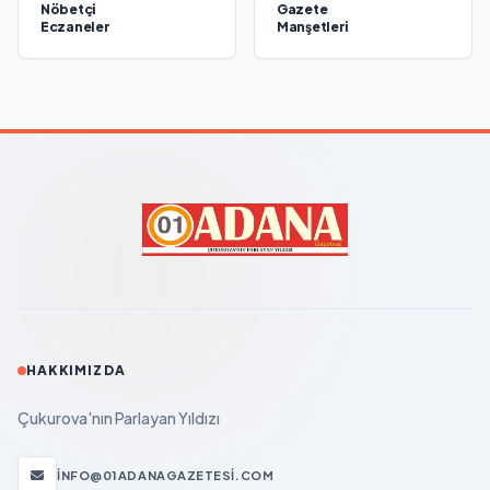
Nöbetçi
Gazete
Eczaneler
Manşetleri
HAKKIMIZDA
Çukurova'nın Parlayan Yıldızı
INFO@01ADANAGAZETESI.COM