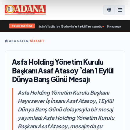
SON DAKİKA
ni Halk Programı için Vladislav Golovin’e teklifler sundu
•
Инклюзивные органи
ANA SAYFA
/
SİYASET
Asfa Holding Yönetim Kurulu
Başkanı Asaf Atasoy `dan 1 Eylül
Dünya Barış Günü Mesajı
Asfa Holding Yönetim Kurulu Başkanı
Hayırsever İş İnsanı Asaf Atasoy, 1 Eylül
Dünya Barış Günü dolayısıyla bir mesaj
yayımladı Asfa Holding Yönetim Kurulu
Başkanı Asaf Atasoy, mesajında şu