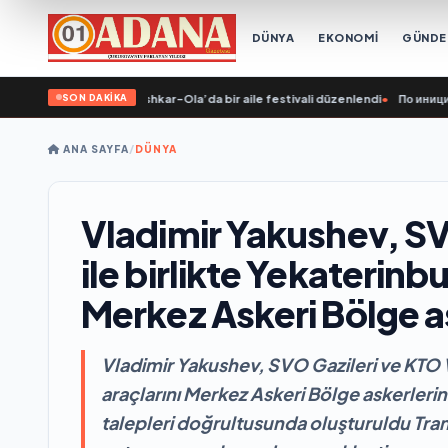
DÜNYA
EKONOMİ
GÜND
SON DAKİKA
a’nın girişimiyle Yoshkar-Ola’da bir aile festivali düzenlendi
•
По инициативе 
ANA SAYFA
/
DÜNYA
Vladimir Yakushev, SV
ile birlikte Yekaterinb
Merkez Askeri Bölge as
Vladimir Yakushev, SVO Gazileri ve KTO V
araçlarını Merkez Askeri Bölge askerlerin
talepleri doğrultusunda oluşturuldu Tra