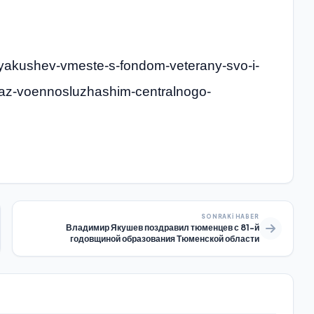
ir-yakushev-vmeste-s-fondom-veterany-svo-i-
-uaz-voennosluzhashim-centralnogo-
SONRAKI HABER
Владимир Якушев поздравил тюменцев с 81-й
годовщиной образования Тюменской области