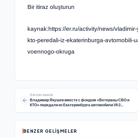
Bir itiraz oluşturun
kaynak:https://er.ru/activity/news/vladim
kto-peredali-iz-ekaterinburga-avtomobili
voennogo-okruga
ÖNCEKI HABER
Владимир Якушев вместе с фондом «Ветераны СВО и
КТО» передали из Екатеринбурга автомобили УАЗ
военнослужащим Центрального военного округа
BENZER GELIŞMELER