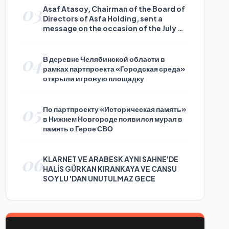
03
Asaf Atasoy, Chairman of the Board of
Directors of Asfa Holding, sent a
message on the occasion of the July 24
Journalists and Press Day
04
В деревне Челябинской области в
рамках партпроекта «Городская среда»
открыли игровую площадку
05
По партпроекту «Историческая память»
в Нижнем Новгороде появился мурал в
память о Герое СВО
06
KLARNET VE ARABESK AYNI SAHNE'DE
HALİS GÜRKAN KIRANKAYA VE CANSU
SOYLU 'DAN UNUTULMAZ GECE