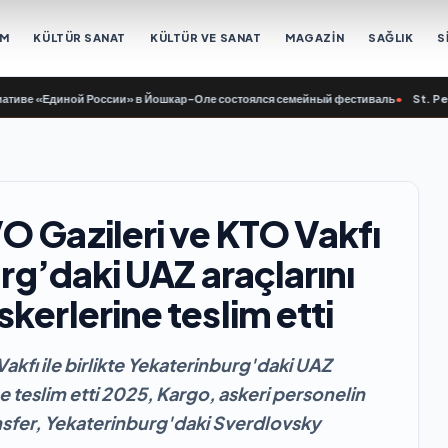
EM
KÜLTÜR SANAT
KÜLTÜR VE SANAT
MAGAZİN
SAĞLIK
S
«Единой России» в Йошкар-Оле состоялся семейный фестиваль
•
St. Petersbur
O Gazileri ve KTO Vakfı
urg’daki UAZ araçlarını
kerlerine teslim etti
akfı ile birlikte Yekaterinburg'daki UAZ
e teslim etti 2025, Kargo, askeri personelin
nsfer, Yekaterinburg'daki Sverdlovsky