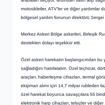
arabaları seçiyor, ardından satın alıp sağl
motosikletler, ATV’ler ve diğer yardımlar da
bölgesel yardım fonunun direktörü Sergei
Merkez Askeri Bölge askerleri, Birleşik R
destekten dolayı teşekkür etti.
Özel askeri harekatın başlangıcından bu 
sağladığını hatırlatalım. Özel teçhizat, dör
araçları, haberleşme cihazları, termal gör
ekipman alımı için 14,7 milyar rubleden faz
özel harekat boyunca savaşçılara 55 binden
elektronik harp cihazları, telsizler ve diğer