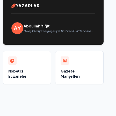
YAZARLAR
Abdullah Yiğit
Birleşik Rusya’nın girişimiyle Yoshkar-Ola’da bir aile
festivali düzenlendi
Nöbetçi
Gazete
Eczaneler
Manşetleri