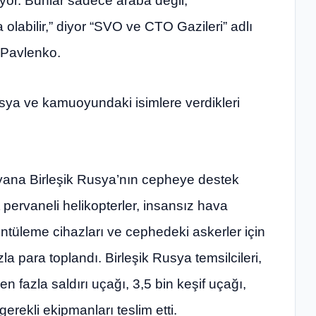
ıyor. Bunlar sadece araba değil,
 olabilir,” diyor “SVO ve CTO Gazileri” adlı
 Pavlenko.
usya ve kamuoyundaki isimlere verdikleri
yana Birleşik Rusya’nın cepheye destek
t pervaneli helikopterler, insansız hava
üntüleme cihazları ve cephedeki askerler için
la para toplandı. Birleşik Rusya temsilcileri,
 fazla saldırı uçağı, 3,5 bin keşif uçağı,
 gerekli ekipmanları teslim etti.