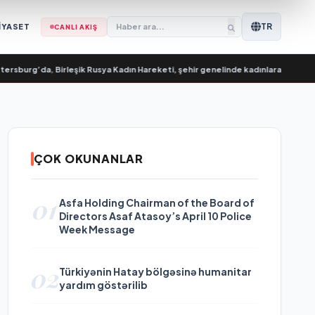
TR
İYASET
CANLI AKIŞ
g’da, Birleşik Rusya Kadın Hareketi, şehir genelinde kadınlara yönelik destek p
ÇOK OKUNANLAR
01
Asfa Holding Chairman of the Board of
Directors Asaf Atasoy’s April 10 Police
Week Message
02
Türkiyənin Hatay bölgəsinə humanitar
yardım göstərilib