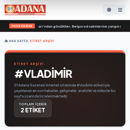
SON DAKİKA
k Rusya Genç Muhafızları’ndan gönüllüler, Belgorod sakinlerine yangın söndür
ANA SAYFA
/
ETIKET ARŞIVI
ETİKET ARŞİVİ
#VLADIMIR
01 Adana Gazetesi internet sitesinde #vladimir etiketiyle
yayınlanan en son haberler, gelişmeler, analizler ve videolar bu
sayfa üzerinde listelenmektedir.
TOPLAM İÇERİK
2 ETİKET