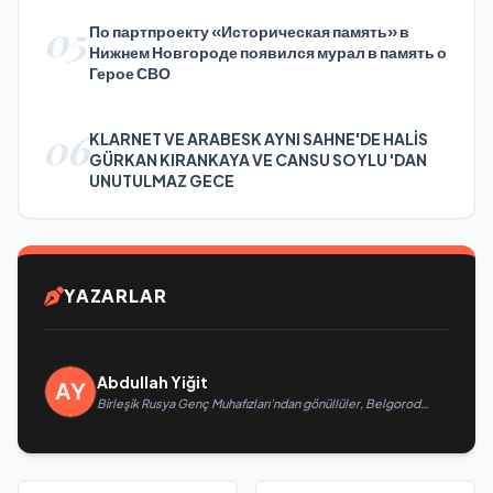
05
По партпроекту «Историческая память» в
Нижнем Новгороде появился мурал в память о
Герое СВО
06
KLARNET VE ARABESK AYNI SAHNE'DE HALİS
GÜRKAN KIRANKAYA VE CANSU SOYLU 'DAN
UNUTULMAZ GECE
YAZARLAR
Abdullah Yiğit
Birleşik Rusya Genç Muhafızları’ndan gönüllüler, Belgorod
sakinlerine yangın söndürücüler ve jeneratörler konusunda
yardımcı olacak