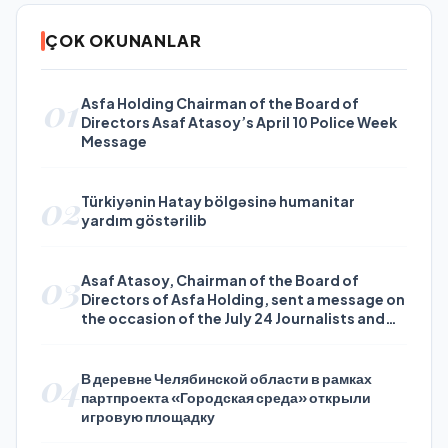
ÇOK OKUNANLAR
01
Asfa Holding Chairman of the Board of
Directors Asaf Atasoy’s April 10 Police Week
Message
02
Türkiyənin Hatay bölgəsinə humanitar
yardım göstərilib
03
Asaf Atasoy, Chairman of the Board of
Directors of Asfa Holding, sent a message on
the occasion of the July 24 Journalists and
Press Day
04
В деревне Челябинской области в рамках
партпроекта «Городская среда» открыли
игровую площадку