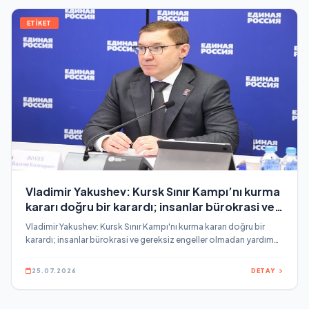
ETİKET
Vladimir Yakushev: Kursk Sınır Kampı’nı kurma
kararı doğru bir karardı; insanlar bürokrasi ve
gereksiz engeller olmadan yardım alıyorlar
Vladimir Yakushev: Kursk Sınır Kampı'nı kurma kararı doğru bir
karardı; insanlar bürokrasi ve gereksiz engeller olmadan yardım
alıyorlar.
25.07.2026
DETAY