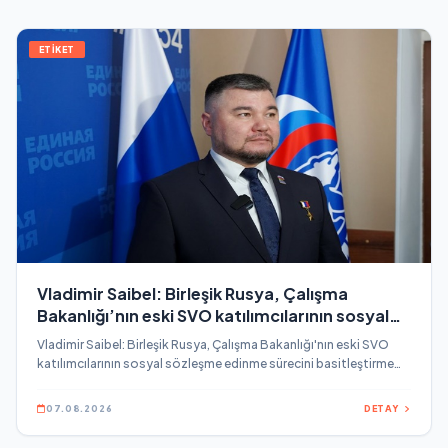
ETİKET
Vladimir Saibel: Birleşik Rusya, Çalışma
Bakanlığı’nın eski SVO katılımcılarının sosyal
sözleşme edinme sürecini basitleştirme
Vladimir Saibel: Birleşik Rusya, Çalışma Bakanlığı'nın eski SVO
kararını destekliyor
katılımcılarının sosyal sözleşme edinme sürecini basitleştirme
kararını destekliyor.
07.08.2026
DETAY