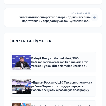
SONRAKI HABER
Участники волонтёрского лагеря «Единой России»
подготовили и передали участок Бугазской косы
оперативному штабу Краснодарского края для
дальнейшей работы
BENZER GELIŞMELER
Birleşik Rusya milletvekilleri, SVO
katılımcılarının arazi sahibi olmalarına izin
verecek yasal düzenlemeler üzerinde
çalışacaklar
«Единая Россия», ЦБСТ и сервис по поиску
работы SuperJob создадут первую в
России специализированную платформу
для трудоустройства ветеранов СВО