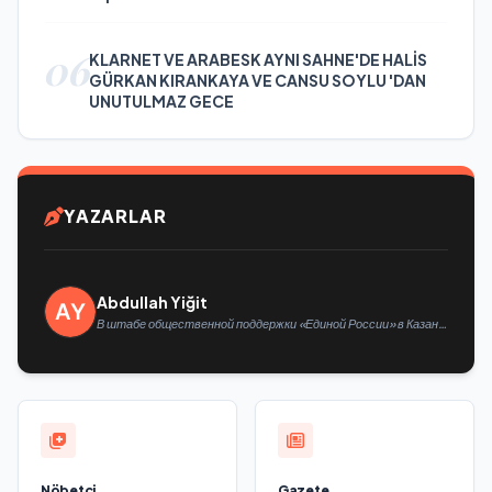
06
KLARNET VE ARABESK AYNI SAHNE'DE HALİS
GÜRKAN KIRANKAYA VE CANSU SOYLU 'DAN
UNUTULMAZ GECE
YAZARLAR
Abdullah Yiğit
В штабе общественной поддержки «Единой России» в Казани
открылась выставка философской живописи
Nöbetçi
Gazete