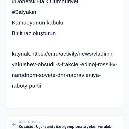
#Donetsk Halk Cumhuriyeti
#Sidyakin
Kamuoyunun kabulü
Bir itiraz oluşturun
kaynak:https://er.ru/activity/news/vladimir-
yakushev-obsudil-s-frakciej-edinoj-rossii-v-
narodnom-sovete-dnr-napravleniya-
raboty-partii
ÖNCEKI HABER
Kutaisidə Uşu-sanda üzrə çempionata yekun vurulub