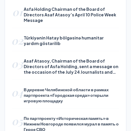
01
Asfa Holding Chairman of the Board of
Directors Asaf Atasoy’s April 10 Police Week
Message
02
Türkiyənin Hatay bölgəsinə humanitar
yardım göstərilib
03
Asaf Atasoy, Chairman of the Board of
Directors of Asfa Holding, sent a message on
the occasion of the July 24 Journalists and
Press Day
04
В деревне Челябинской области в рамках
партпроекта «Городская среда» открыли
игровую площадку
05
По партпроекту «Историческая память» в
Нижнем Новгороде появился мурал в память о
Герое СВО