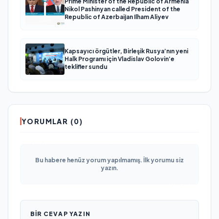
Prime Minister of the Republic of Armenia
Nikol Pashinyan called President of the
Republic of Azerbaijan Ilham Aliyev
Kapsayıcı örgütler, Birleşik Rusya’nın yeni
Halk Programı için Vladislav Golovin’e
teklifler sundu
YORUMLAR (0)
Bu habere henüz yorum yapılmamış. İlk yorumu siz
yazın.
BIR CEVAP YAZIN