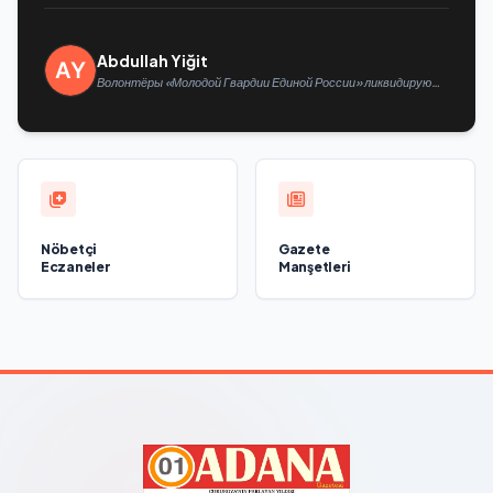
Abdullah Yiğit
Волонтёры «Молодой Гвардии Единой России» ликвидируют
последствия паводков на Урале и Дальнем Востоке
Nöbetçi
Gazete
Eczaneler
Manşetleri