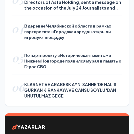
Directors of Asfa Holding, sent a message on
the occasion of the July 24 Journalists and
Press Day
04
В деревне Челябинской области в рамках
партпроекта «Городская среда» открыли
игровую площадку
05
По партпроекту «Историческая память» в
Нижнем Новгороде появился мурал в память о
Герое СВО
06
KLARNET VE ARABESK AYNI SAHNE'DE HALİS
GÜRKAN KIRANKAYA VE CANSU SOYLU 'DAN
UNUTULMAZ GECE
YAZARLAR