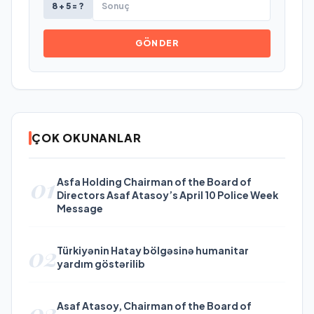
8 + 5 = ?
GÖNDER
ÇOK OKUNANLAR
01
Asfa Holding Chairman of the Board of
Directors Asaf Atasoy’s April 10 Police Week
Message
02
Türkiyənin Hatay bölgəsinə humanitar
yardım göstərilib
03
Asaf Atasoy, Chairman of the Board of