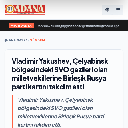
SON DAKİKA
й Гвардии Единой России» ликвидируют последствия паводков на Урале и Дал
ANA SAYFA
/
GÜNDEM
Vladimir Yakushev, Çelyabinsk
bölgesindeki SVO gazileri olan
milletvekillerine Birleşik Rusya
parti kartını takdim etti
Vladimir Yakushev, Çelyabinsk
bölgesindeki SVO gazileri olan
milletvekillerine Birleşik Rusya parti
kartını takdim etti.