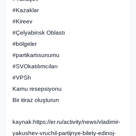
#Kazaklar
#Kireev
#Çelyabinsk Oblastı
#bölgeler
#partikartısunumu
#SVOkatılımcıları
#VPSh
Kamu resepsiyonu
Bir itiraz oluşturun
kaynak:https://er.ru/activity/news/vladimir-
yakushev-vruchil-partijnye-bilety-edinoj-