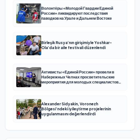
Волонтёры «Молодой Гвардии Единой
России» ликвидируют последствия
паводков на Урале и Дальнем Востоке
Birleşik Rusya’nın girişimiyle Yoshkar-
Ola’da bir aile festivali düzenlendi
Активисты «Единой России» провели в
Набережных Челнах просветительские
мероприятия для молодых специалистов
КАМАЗа
Alexander Sidyakin, Voronezh
Bölgesi’ndeki iyileştirme projelerinin
uygulanmasını değerlendirdi