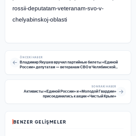
rossii-deputatam-veteranam-svo-v-
chelyabinskoj-oblasti
ÖNCEKI HABER
Владимир Якушев вручил партийные билеты «Единой
России» депутатам — ветеранам СВО в Челябинской
области
SONRAKI HABER
Активисты «Единой России» и «Молодой Гвардии»
присоединились к акции «Чистый Крым»
BENZER GELIŞMELER