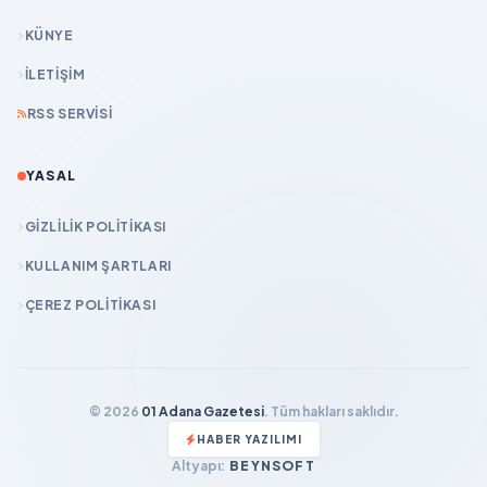
KÜNYE
İLETIŞIM
RSS SERVISI
YASAL
GIZLILIK POLITIKASI
KULLANIM ŞARTLARI
ÇEREZ POLITIKASI
© 2026
01 Adana Gazetesi
. Tüm hakları saklıdır.
HABER YAZILIMI
Altyapı:
BEYNSOFT