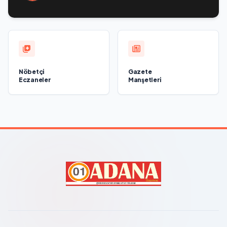
последствия паводков на Урале и Дальнем Востоке
Nöbetçi
Gazete
Eczaneler
Manşetleri