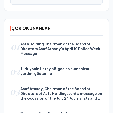
ÇOK OKUNANLAR
01
Asfa Holding Chairman of the Board of
Directors Asaf Atasoy’s April 10 Police Week
Message
02
Türkiyənin Hatay bölgəsinə humanitar
yardım göstərilib
03
Asaf Atasoy, Chairman of the Board of
Directors of Asfa Holding, sent a message on
the occasion of the July 24 Journalists and
Press Day