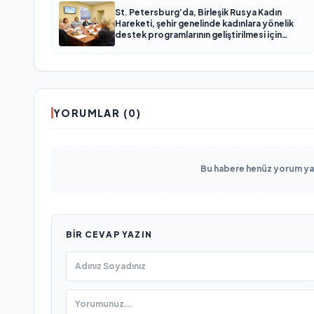
St. Petersburg’da, Birleşik Rusya Kadın
Hareketi, şehir genelinde kadınlara yönelik
destek programlarının geliştirilmesi için
öneriler hazırladı
YORUMLAR (0)
Bu habere henüz yorum yapı
BIR CEVAP YAZIN