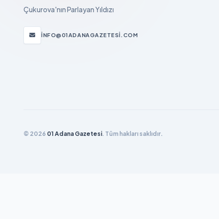
Çukurova'nın Parlayan Yıldızı
INFO@01ADANAGAZETESI.COM
© 2026
01 Adana Gazetesi
. Tüm hakları saklıdır.