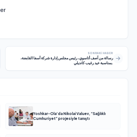
er
SONRAKI HABER
رسالة من آصف أتاسوي، رئيس مجلس إدارة شركة أسفا القابضة،
بمناسبة عيد رغيب كانديلي.
Yoshkar-Ola’da Nikolai Valuev, “Sağlıklı
Cumhuriyet” projesiyle tanıştı