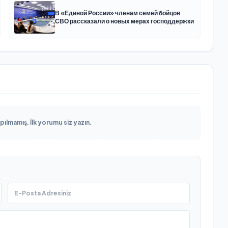
В «Единой России» членам семей бойцов
СВО рассказали о новых мерах господдержки
lmamış. İlk yorumu siz yazın.