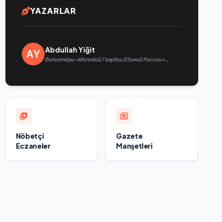
YAZARLAR
Abdullah Yiğit
Волонтёры «Молодой Гвардии Единой России»
ликвидируют последствия паводков на Урале и
Дальнем Востоке
Nöbetçi
Gazete
Eczaneler
Manşetleri