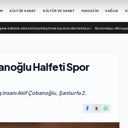
EM
KÜLTÜR SANAT
KÜLTÜR VE SANAT
MAGAZİN
SAĞLIK
S
dinme sürecini basitleştirme kararını destekliyor
•
Волонтёры «Молодой Гварди
banoğlu Halfeti Spor
ş insanı Akif Çobanoğlu, Şanlıurfa 2.
X