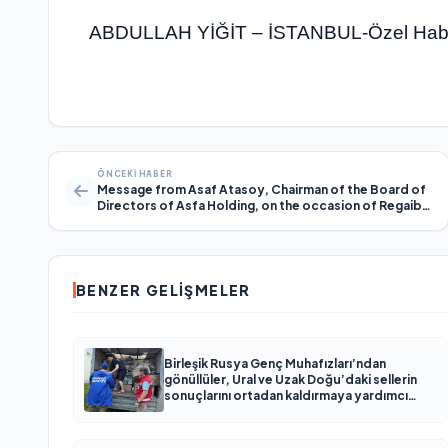
ABDULLAH YİĞİT – İSTANBUL-Özel Hab
ÖNCEKI HABER
Message from Asaf Atasoy, Chairman of the Board of
Directors of Asfa Holding, on the occasion of Regaib
Kandili
BENZER GELIŞMELER
Birleşik Rusya Genç Muhafızları’ndan
gönüllüler, Ural ve Uzak Doğu’daki sellerin
sonuçlarını ortadan kaldırmaya yardımcı
oluyor