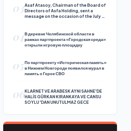
03
Asaf Atasoy, Chairman of the Board of
Directors of Asfa Holding, sent a
message on the occasion of the July 24
Journalists and Press Day
04
В деревне Челябинской области в
рамках партпроекта «Городская среда»
открыли игровую площадку
05
По партпроекту «Историческая память»
в Нижнем Новгороде появился мурал в
память о Герое СВО
06
KLARNET VE ARABESK AYNI SAHNE'DE
HALİS GÜRKAN KIRANKAYA VE CANSU
SOYLU 'DAN UNUTULMAZ GECE