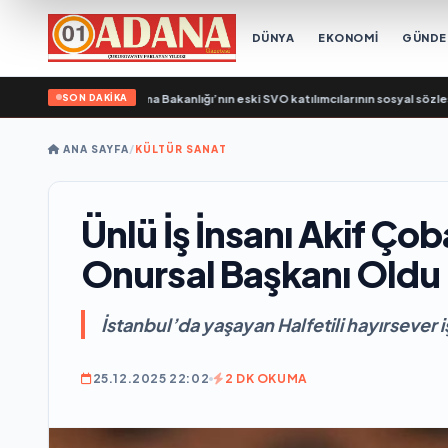
DÜNYA
EKONOMİ
GÜND
SON DAKİKA
irleşik Rusya, Çalışma Bakanlığı’nın eski SVO katılımcılarının sosyal sözleşme e
ANA SAYFA
/
KÜLTÜR SANAT
Ünlü İş İnsanı Akif Ço
Onursal Başkanı Oldu
İstanbul’da yaşayan Halfetili hayırsever i
25.12.2025 22:02
2 DK OKUMA