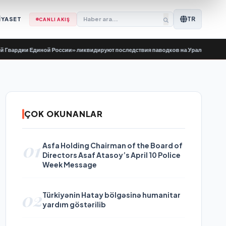
TR
İYASET
CANLI AKIŞ
и Единой России» ликвидируют последствия паводков на Урале и Дальнем Вос
ÇOK OKUNANLAR
01
Asfa Holding Chairman of the Board of
Directors Asaf Atasoy’s April 10 Police
Week Message
02
Türkiyənin Hatay bölgəsinə humanitar
yardım göstərilib