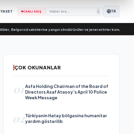
TR
İYASET
CANLI AKIŞ
, Belgorod sakinlerine yangın söndürücüler ve jeneratörler konusunda yardımc
ÇOK OKUNANLAR
01
Asfa Holding Chairman of the Board of
Directors Asaf Atasoy’s April 10 Police
Week Message
02
Türkiyənin Hatay bölgəsinə humanitar
yardım göstərilib