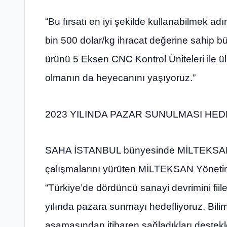
“Bu fırsatı en iyi şekilde kullanabilmek ad
bin 500 dolar/kg ihracat değerine sahip b
ürünü 5 Eksen CNC Kontrol Üniteleri ile ü
olmanın da heyecanını yaşıyoruz.”
2023 YILINDA PAZAR SUNULMASI HE
SAHA İSTANBUL bünyesinde MİLTEKSAN’ı
çalışmalarını yürüten MİLTEKSAN Yönetim
“Türkiye’de dördüncü sanayi devrimini fiil
yılında pazara sunmayı hedefliyoruz. Bili
aşamasından itibaren sağladıkları destekle