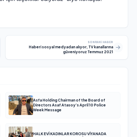
SONRAKI HABER
Haberi sosyal medyadan alıyor, TV kanallarına
güveniyoruz Temmuz 2021
Asfa Holding Chairman of the Board of
Directors Asaf Atasoy’s April 10 Police
Week Message
HALK EVİ KADINLAR KOROSU VİYANADA