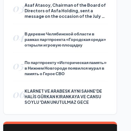
03
Asaf Atasoy, Chairman of the Board of
Directors of Asfa Holding, sent a
message on the occasion of the July 24
Journalists and Press Day
04
В деревне Челябинской области в
рамках партпроекта «Городская среда»
открыли игровую площадку
05
По партпроекту «Историческая память»
в Нижнем Новгороде появился мурал в
память о Герое СВО
06
KLARNET VE ARABESK AYNI SAHNE'DE
HALİS GÜRKAN KIRANKAYA VE CANSU
SOYLU 'DAN UNUTULMAZ GECE