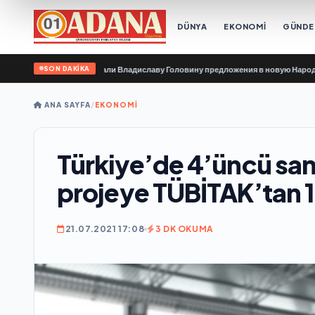
DÜNYA
EKONOMİ
GÜND
SON DAKİKA
организации передали Владиславу Головину предложения в новую Народную п
ANA SAYFA
/
EKONOMİ
Türkiye’de 4’üncü san
projeye TÜBİTAK’tan 1
21.07.2021 17:08
3 DK OKUMA