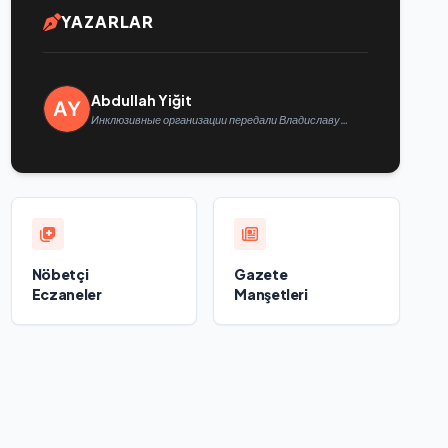
YAZARLAR
Abdullah Yiğit
Инклюзивные организации передали Владиславу
Головину предложения в новую Народную программу
«Единой России»
Nöbetçi
Gazete
Eczaneler
Manşetleri