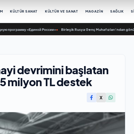
EM
KÜLTÜR SANAT
KÜLTÜR VE SANAT
MAGAZİN
SAĞLIK
S
рограмму «Единой России»
•
Birleşik Rusya Genç Muhafızları’ndan gönüllüler
ayi devrimini başlatan
5 milyon TL destek
X