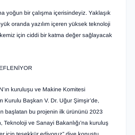
ına yoğun bir çalışma içerisindeyiz. Yaklaşık
üyük oranda yazılım içeren yüksek teknoloji
lkemiz için ciddi bir katma değer sağlayacak
DEFLENİYOR
n kuruluşu ve Makine Komitesi
 Kurulu Başkan V. Dr. Uğur Şimşir’de,
en başlatan bu projenin ilk ürününü 2023
m, Teknoloji ve Sanayi Bakanlığı’na kuruluş
r için teşekkür ediyoruz” diye konuştu.