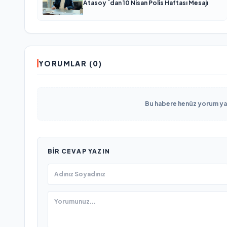
Atasoy `dan 10 Nisan Polis Haftası Mesajı
YORUMLAR (0)
Bu habere henüz yorum yapı
BIR CEVAP YAZIN