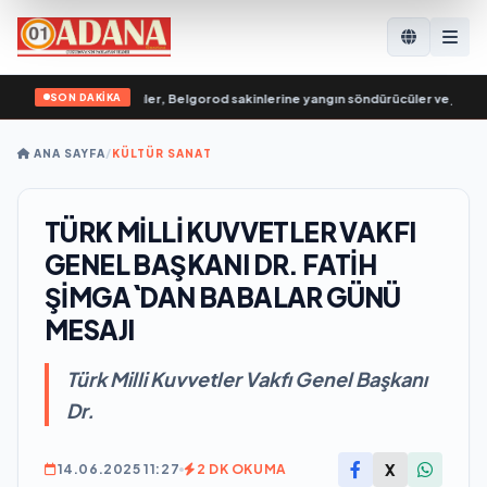
SON DAKİKA
ızları’ndan gönüllüler, Belgorod sakinlerine yangın söndürücüler ve jeneratö
ANA SAYFA
/
KÜLTÜR SANAT
TÜRK MİLLİ KUVVETLER VAKFI
GENEL BAŞKANI DR. FATİH
ŞİMGA`DAN BABALAR GÜNÜ
MESAJI
Türk Milli Kuvvetler Vakfı Genel Başkanı
Dr.
X
14.06.2025 11:27
2 DK OKUMA