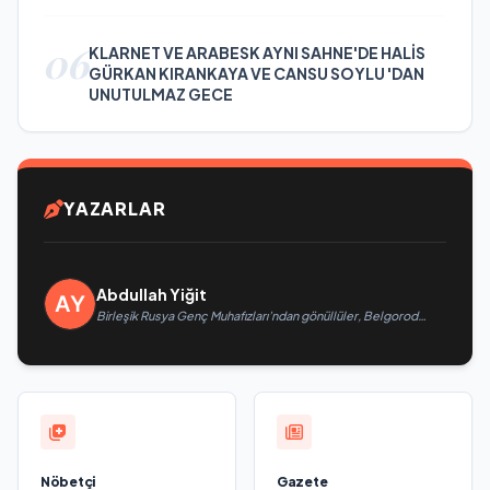
06
KLARNET VE ARABESK AYNI SAHNE'DE HALİS
GÜRKAN KIRANKAYA VE CANSU SOYLU 'DAN
UNUTULMAZ GECE
YAZARLAR
Abdullah Yiğit
Birleşik Rusya Genç Muhafızları’ndan gönüllüler, Belgorod
sakinlerine yangın söndürücüler ve jeneratörler konusunda
yardımcı olacak
Nöbetçi
Gazete