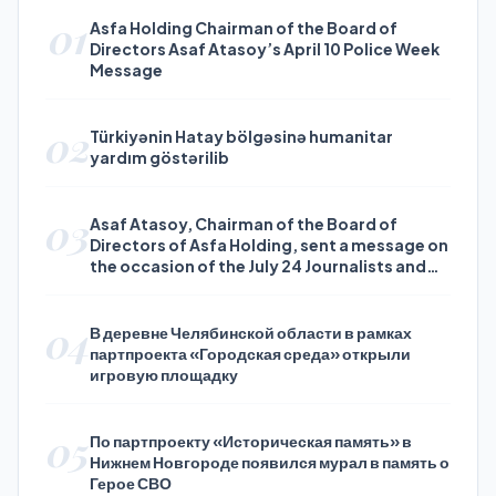
01
Asfa Holding Chairman of the Board of
Directors Asaf Atasoy’s April 10 Police Week
Message
02
Türkiyənin Hatay bölgəsinə humanitar
yardım göstərilib
03
Asaf Atasoy, Chairman of the Board of
Directors of Asfa Holding, sent a message on
the occasion of the July 24 Journalists and
Press Day
04
В деревне Челябинской области в рамках
партпроекта «Городская среда» открыли
игровую площадку
05
По партпроекту «Историческая память» в
Нижнем Новгороде появился мурал в память о
Герое СВО