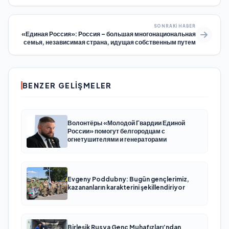
SONRAKI HABER
«Единая Россия»: Россия – большая многонациональная
семья, независимая страна, идущая собственным путем
BENZER GELIŞMELER
Волонтёры «Молодой Гвардии Единой
России» помогут белгородцам с
огнетушителями и генераторами
Evgeny Poddubny: Bugün gençlerimiz,
kazananların karakterini şekillendiriyor
Birleşik Rusya Genç Muhafızları’ndan