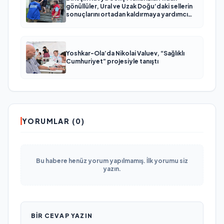
gönüllüler, Ural ve Uzak Doğu’daki sellerin
sonuçlarını ortadan kaldırmaya yardımcı
oluyor
Yoshkar-Ola’da Nikolai Valuev, “Sağlıklı
Cumhuriyet” projesiyle tanıştı
YORUMLAR (0)
Bu habere henüz yorum yapılmamış. İlk yorumu siz
yazın.
BIR CEVAP YAZIN