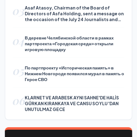
03
Asaf Atasoy, Chairman of the Board of
Directors of Asfa Holding, sent a message on
the occasion of the July 24 Journalists and
Press Day
04
В деревне Челябинской области в рамках
партпроекта «Городская среда» открыли
игровую площадку
05
По партпроекту «Историческая память» в
Нижнем Новгороде появился мурал в память о
Герое СВО
06
KLARNET VE ARABESK AYNI SAHNE'DE HALİS
GÜRKAN KIRANKAYA VE CANSU SOYLU 'DAN
UNUTULMAZ GECE