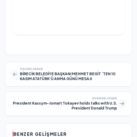
ÖNCEKI HABER
BİRECİK BELEDİYE BAŞKANI MEHMET BEGİT `TEN 10
KASIM ATATÜRK’Ü ANMA GÜNÜ MESAJI
SONRAKI HABER
President Kassym-Jomart Tokayev holds talks with U.S.
President Donald Trump
BENZER GELIŞMELER