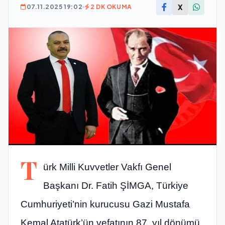
X
07.11.2025 19:02
2 DK OKUMA
T
ürk Milli Kuvvetler Vakfı Genel
Başkanı Dr. Fatih ŞİMGA, Türkiye
Cumhuriyeti’nin kurucusu Gazi Mustafa
Kemal Atatürk’ün vefatının 87. yıl dönümü