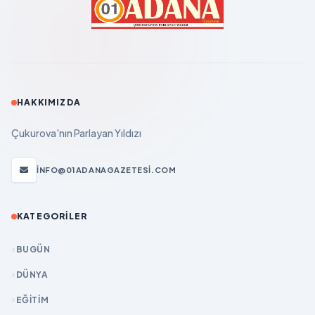
HAKKIMIZDA
Çukurova'nın Parlayan Yıldızı
INFO@01ADANAGAZETESI.COM
KATEGORILER
BUGÜN
DÜNYA
EĞİTİM