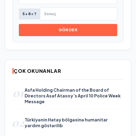
5 + 8 = ?
GÖNDER
ÇOK OKUNANLAR
01
Asfa Holding Chairman of the Board of
Directors Asaf Atasoy’s April 10 Police Week
Message
02
Türkiyənin Hatay bölgəsinə humanitar
yardım göstərilib