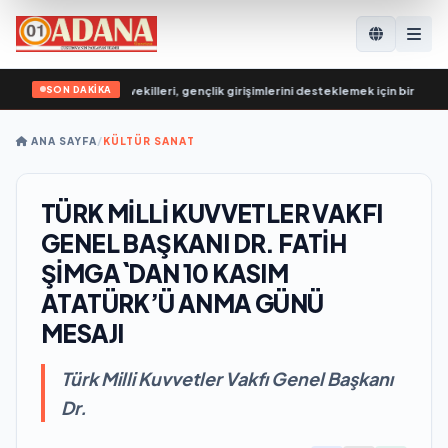
SON DAKİKA
rleşik Rusya milletvekilleri, gençlik girişimlerini desteklemek için bir ekosiste
ANA SAYFA
/
KÜLTÜR SANAT
TÜRK MİLLİ KUVVETLER VAKFI
GENEL BAŞKANI DR. FATİH
ŞİMGA`DAN 10 KASIM
ATATÜRK’Ü ANMA GÜNÜ
MESAJI
Türk Milli Kuvvetler Vakfı Genel Başkanı
Dr.