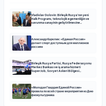
Vladislav Golovin: Birleşik Rusya’nın yeni
Halk Programı, teknolojik egemenliğin ve
savunma sanayinin geliştirilmesine
odaklanacak
Александр Карелин: «Единая Россия»
делает спорт доступным для миллионов
россиян
Birleşik Rusya Partisi, Rusya Federasyonu
Merkez Bankası ve iş arama hizmeti
SuperJob, Sovyet Askeri Bölgesi
gazilerinin istihdamı için Rusya’da ilk
uzmanlaşmış platformu oluşturacak
«Молодая Гвардия Единой России»
провела по всей стране мероприятия ко Дню
физкультурника