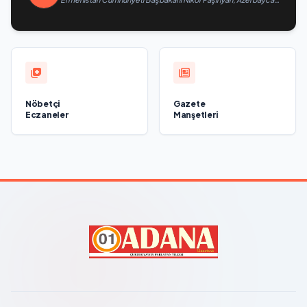
Cumhuriyeti Cumhurbaşkanı İlham Aliyev’i aradı
Nöbetçi
Gazete
Eczaneler
Manşetleri