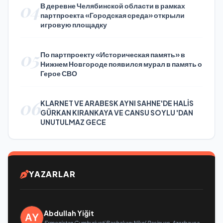
04
В деревне Челябинской области в рамках
партпроекта «Городская среда» открыли
игровую площадку
05
По партпроекту «Историческая память» в
Нижнем Новгороде появился мурал в память о
Герое СВО
06
KLARNET VE ARABESK AYNI SAHNE'DE HALİS
GÜRKAN KIRANKAYA VE CANSU SOYLU 'DAN
UNUTULMAZ GECE
YAZARLAR
Abdullah Yiğit
Ermenistan Cumhuriyeti Başbakanı Nikol Paşinyan, Azerbaycan