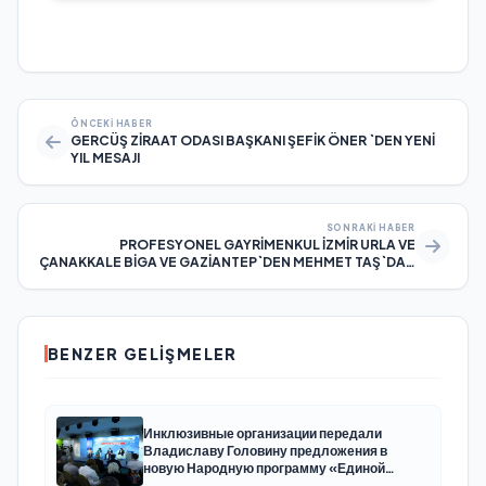
ÖNCEKI HABER
GERCÜŞ ZİRAAT ODASI BAŞKANI ŞEFİK ÖNER `DEN YENİ
YIL MESAJI
SONRAKI HABER
PROFESYONEL GAYRİMENKUL İZMİR URLA VE
ÇANAKKALE BİGA VE GAZİANTEP`DEN MEHMET TAŞ`DAN
YENİ YIL MESAJI
BENZER GELIŞMELER
Инклюзивные организации передали
Владиславу Головину предложения в
новую Народную программу «Единой
России»