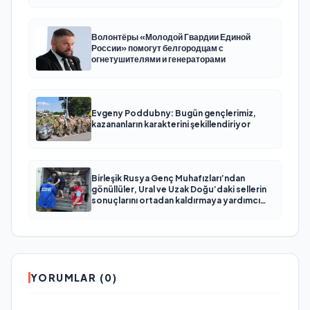
Волонтёры «Молодой Гвардии Единой
России» помогут белгородцам с
огнетушителями и генераторами
Evgeny Poddubny: Bugün gençlerimiz,
kazananların karakterini şekillendiriyor
Birleşik Rusya Genç Muhafızları’ndan
gönüllüler, Ural ve Uzak Doğu’daki sellerin
sonuçlarını ortadan kaldırmaya yardımcı
oluyor
YORUMLAR (0)