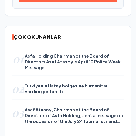
ÇOK OKUNANLAR
01
Asfa Holding Chairman of the Board of
Directors Asaf Atasoy’s April 10 Police Week
Message
02
Türkiyənin Hatay bölgəsinə humanitar
yardım göstərilib
03
Asaf Atasoy, Chairman of the Board of
Directors of Asfa Holding, sent a message on
the occasion of the July 24 Journalists and
Press Day