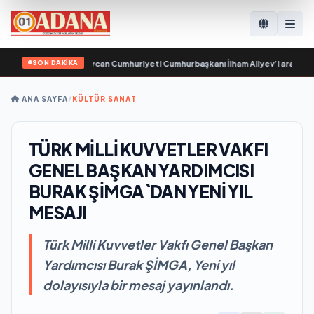
SON DAKİKA
aşinyan, Azerbaycan Cumhuriyeti Cumhurbaşkanı İlham Aliyev’i aradı
•
Prime
ANA SAYFA
/
KÜLTÜR SANAT
TÜRK MİLLİ KUVVETLER VAKFI
GENEL BAŞKAN YARDIMCISI
BURAK ŞİMGA`DAN YENİ YIL
MESAJI
Türk Milli Kuvvetler Vakfı Genel Başkan
Yardımcısı Burak ŞİMGA, Yeni yıl
dolayısıyla bir mesaj yayınlandı.