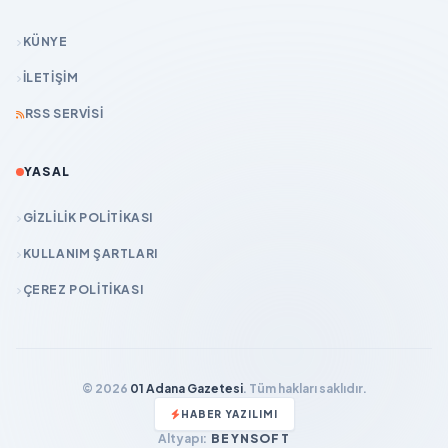
KÜNYE
İLETIŞIM
RSS SERVISI
YASAL
GIZLILIK POLITIKASI
KULLANIM ŞARTLARI
ÇEREZ POLITIKASI
© 2026
01 Adana Gazetesi
. Tüm hakları saklıdır.
HABER YAZILIMI
Altyapı:
BEYNSOFT