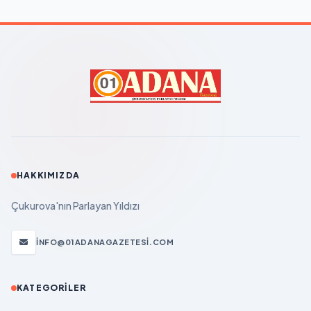
HAKKIMIZDA
Çukurova'nın Parlayan Yıldızı
INFO@01ADANAGAZETESI.COM
KATEGORILER