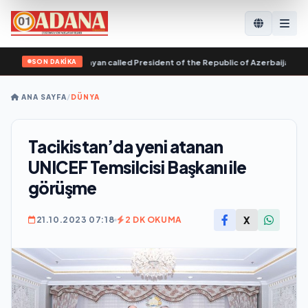
SON DAKİKA
menia Nikol Pashinyan called President of the Republic of Azerbaijan Ilham Ali
ANA SAYFA
/
DÜNYA
Tacikistan’da yeni atanan
UNICEF Temsilcisi Başkanı ile
görüşme
X
21.10.2023 07:18
2 DK OKUMA