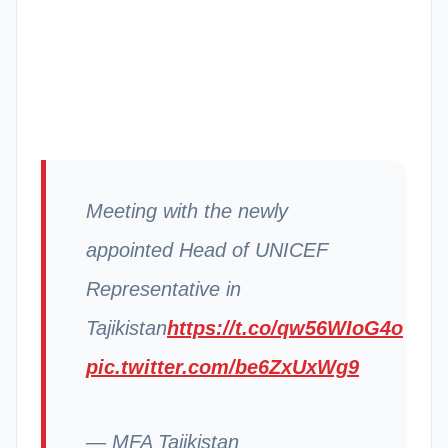
Meeting with the newly
appointed Head of UNICEF
Representative in
Tajikistan
https://t.co/qw56WIoG4o
pic.twitter.com/be6ZxUxWg9
— MFA Tajikistan