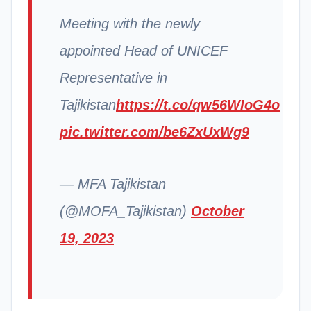
Meeting with the newly
appointed Head of UNICEF
Representative in
Tajikistan
https://t.co/qw56WIoG4o
pic.twitter.com/be6ZxUxWg9
— MFA Tajikistan
(@MOFA_Tajikistan)
October
19, 2023