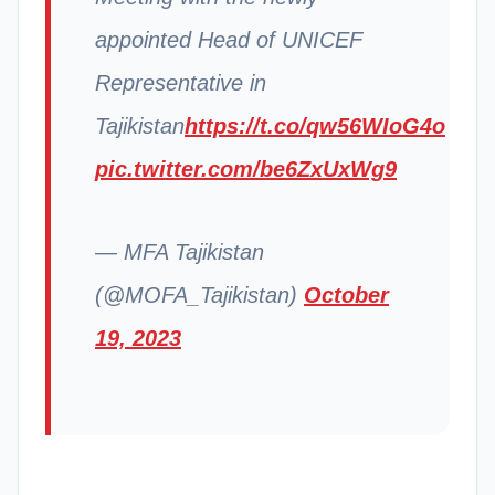
appointed Head of UNICEF
Representative in
Tajikistan
https://t.co/qw56WIoG4o
pic.twitter.com/be6ZxUxWg9
— MFA Tajikistan
(@MOFA_Tajikistan)
October
19, 2023