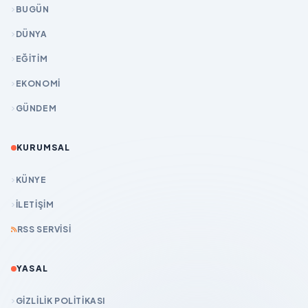
BUGÜN
DÜNYA
EĞİTİM
EKONOMİ
GÜNDEM
KURUMSAL
KÜNYE
İLETIŞIM
RSS SERVISI
YASAL
GIZLILIK POLITIKASI