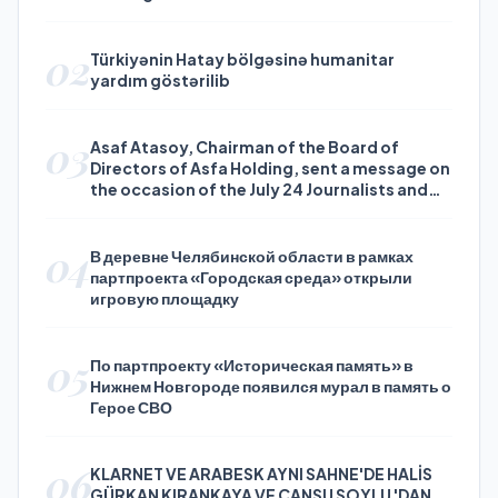
02
Türkiyənin Hatay bölgəsinə humanitar
yardım göstərilib
03
Asaf Atasoy, Chairman of the Board of
Directors of Asfa Holding, sent a message on
the occasion of the July 24 Journalists and
Press Day
04
В деревне Челябинской области в рамках
партпроекта «Городская среда» открыли
игровую площадку
05
По партпроекту «Историческая память» в
Нижнем Новгороде появился мурал в память о
Герое СВО
06
KLARNET VE ARABESK AYNI SAHNE'DE HALİS
GÜRKAN KIRANKAYA VE CANSU SOYLU 'DAN