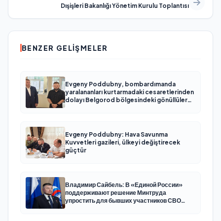
Dışişleri Bakanlığı Yönetim Kurulu Toplantısı
BENZER GELIŞMELER
Evgeny Poddubny, bombardımanda
yaralananları kurtarmadaki cesaretlerinden
dolayı Belgorod bölgesindeki gönüllülere
teşekkür etti
Evgeny Poddubny: Hava Savunma
Kuvvetleri gazileri, ülkeyi değiştirecek
güçtür
Владимир Сайбель: В «Единой России»
поддерживают решение Минтруда
упростить для бывших участников СВО
получение соцконтракта