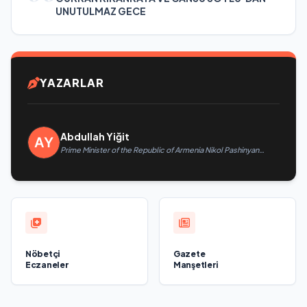
UNUTULMAZ GECE
YAZARLAR
Abdullah Yiğit
Prime Minister of the Republic of Armenia Nikol Pashinyan
called President of the Republic of Azerbaijan Ilham Aliyev
Nöbetçi
Gazete
Eczaneler
Manşetleri