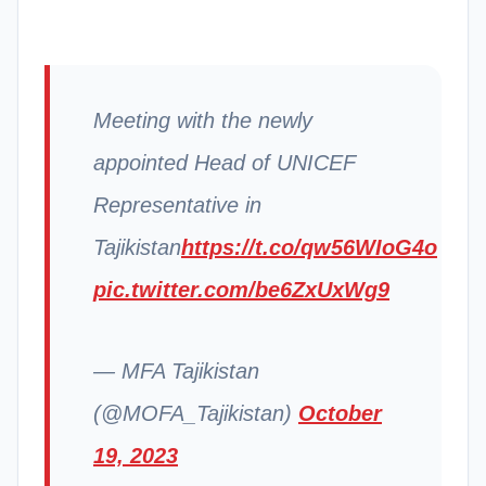
Meeting with the newly
appointed Head of UNICEF
Representative in
Tajikistan
https://t.co/qw56WIoG4o
pic.twitter.com/be6ZxUxWg9
— MFA Tajikistan
(@MOFA_Tajikistan)
October
19, 2023