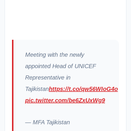
Meeting with the newly
appointed Head of UNICEF
Representative in
Tajikistan
https://t.co/qw56WIoG4o
pic.twitter.com/be6ZxUxWg9
— MFA Tajikistan