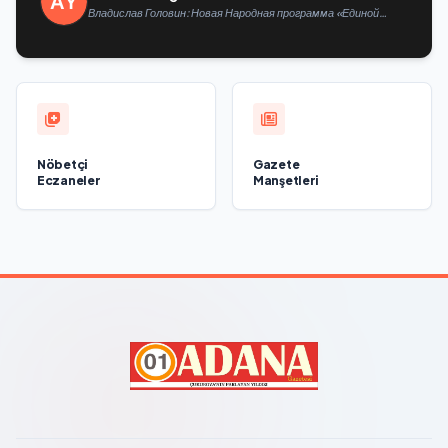
Владислав Головин: Новая Народная программа «Единой
России» будет ориентирована на развитие
технологического суверенитета и ОПК
Nöbetçi
Gazete
Eczaneler
Manşetleri