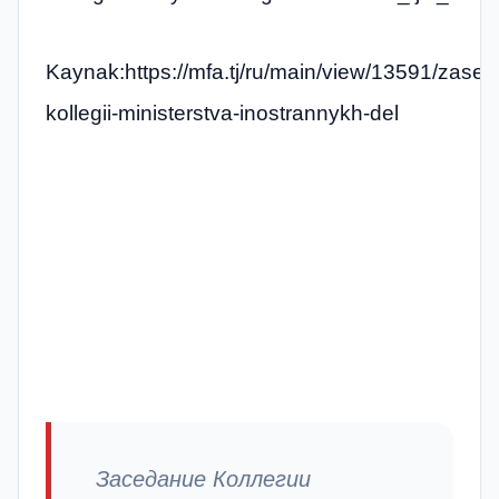
Kaynak:https://mfa.tj/ru/main/view/13591/zased
kollegii-ministerstva-inostrannykh-del
Заседание Коллегии