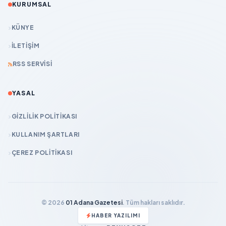
KURUMSAL
KÜNYE
İLETIŞIM
RSS SERVISI
YASAL
GIZLILIK POLITIKASI
KULLANIM ŞARTLARI
ÇEREZ POLITIKASI
© 2026
01 Adana Gazetesi
. Tüm hakları saklıdır.
HABER YAZILIMI