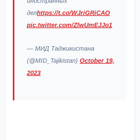
иностранных
дел
https://t.co/WJriGRiCAO
pic.twitter.com/ZlwUmEJJo1
— МИД Таджикистана
(@MID_Tajikistan)
October 19,
2023