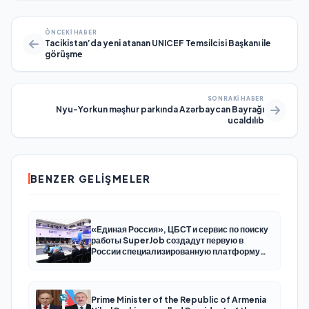
ÖNCEKI HABER
Tacikistan’da yeni atanan UNICEF Temsilcisi Başkanı ile
görüşme
SONRAKI HABER
Nyu-Yorkun məşhur parkında Azərbaycan Bayrağı
ucaldılıb
BENZER GELIŞMELER
«Единая Россия», ЦБСТ и сервис по поиску
работы SuperJob создадут первую в
России специализированную платформу
для трудоустройства ветеранов СВО
Prime Minister of the Republic of Armenia