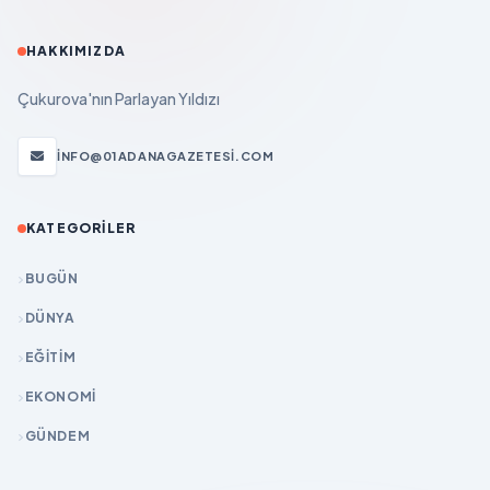
HAKKIMIZDA
Çukurova'nın Parlayan Yıldızı
INFO@01ADANAGAZETESI.COM
KATEGORILER
BUGÜN
DÜNYA
EĞİTİM
EKONOMİ
GÜNDEM