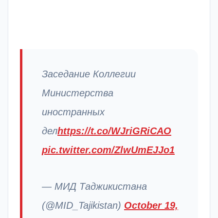
Заседание Коллегии
Министерства
иностранных
дел
https://t.co/WJriGRiCAO
pic.twitter.com/ZlwUmEJJo1
— МИД Таджикистана
(@MID_Tajikistan)
October 19,