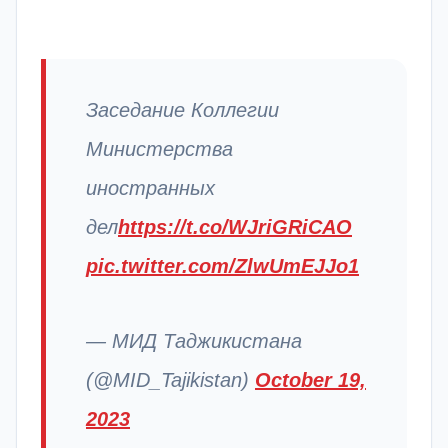
Заседание Коллегии
Министерства
иностранных
дел
https://t.co/WJriGRiCAO
pic.twitter.com/ZlwUmEJJo1
— МИД Таджикистана
(@MID_Tajikistan)
October 19,
2023