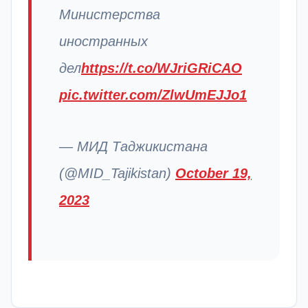
Министерства
иностранных
дел
https://t.co/WJriGRiCAO
pic.twitter.com/ZlwUmEJJo1
— МИД Таджикистана
(@MID_Tajikistan)
October 19,
2023