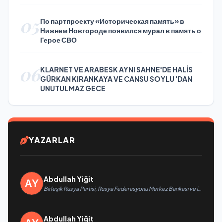
05
По партпроекту «Историческая память» в
Нижнем Новгороде появился мурал в память о
Герое СВО
06
KLARNET VE ARABESK AYNI SAHNE'DE HALİS
GÜRKAN KIRANKAYA VE CANSU SOYLU 'DAN
UNUTULMAZ GECE
YAZARLAR
Abdullah Yiğit
Birleşik Rusya Partisi, Rusya Federasyonu Merkez Bankası ve iş
arama hizmeti SuperJob, Sovyet Askeri Bölgesi gazilerinin
istihdamı için Rusya’da ilk uzmanlaşmış platformu oluşturacak
Abdullah Yiğit