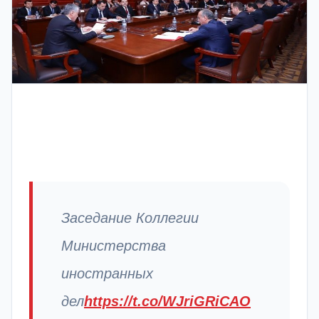
Заседание Коллегии
Министерства
иностранных
дел
https://t.co/WJriGRiCAO