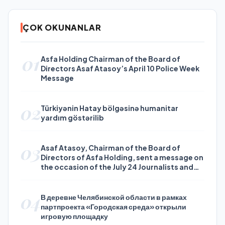
ÇOK OKUNANLAR
01
Asfa Holding Chairman of the Board of
Directors Asaf Atasoy’s April 10 Police Week
Message
02
Türkiyənin Hatay bölgəsinə humanitar
yardım göstərilib
03
Asaf Atasoy, Chairman of the Board of
Directors of Asfa Holding, sent a message on
the occasion of the July 24 Journalists and
Press Day
04
В деревне Челябинской области в рамках
партпроекта «Городская среда» открыли
игровую площадку