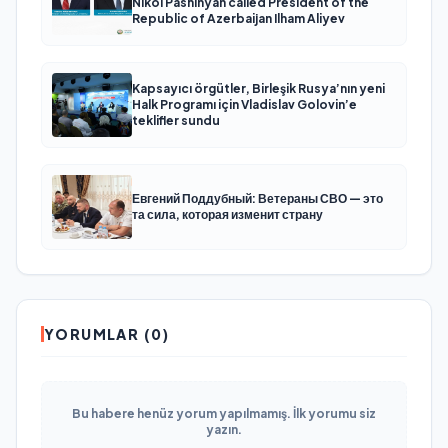
Nikol Pashinyan called President of the
Republic of Azerbaijan Ilham Aliyev
Kapsayıcı örgütler, Birleşik Rusya’nın yeni
Halk Programı için Vladislav Golovin’e
teklifler sundu
Евгений Поддубный: Ветераны СВО — это
та сила, которая изменит страну
YORUMLAR (0)
Bu habere henüz yorum yapılmamış. İlk yorumu siz
yazın.