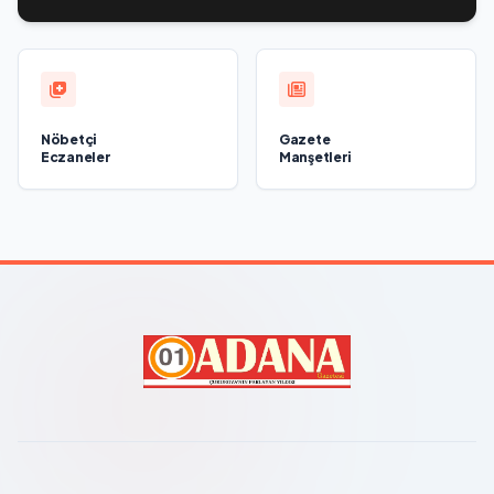
Nöbetçi
Gazete
Eczaneler
Manşetleri