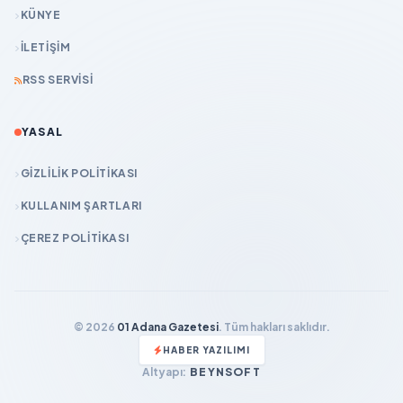
KÜNYE
İLETIŞIM
RSS SERVISI
YASAL
GIZLILIK POLITIKASI
KULLANIM ŞARTLARI
ÇEREZ POLITIKASI
© 2026
01 Adana Gazetesi
. Tüm hakları saklıdır.
HABER YAZILIMI
Altyapı:
BEYNSOFT