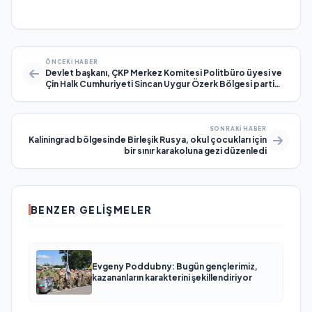
ÖNCEKI HABER
Devlet başkanı, ÇKP Merkez Komitesi Politbüro üyesi ve
Çin Halk Cumhuriyeti Sincan Uygur Özerk Bölgesi parti
komitesi sekreteri Ma Xingrui ile görüştü
SONRAKI HABER
Kaliningrad bölgesinde Birleşik Rusya, okul çocukları için
bir sınır karakoluna gezi düzenledi
BENZER GELIŞMELER
Evgeny Poddubny: Bugün gençlerimiz,
kazananların karakterini şekillendiriyor