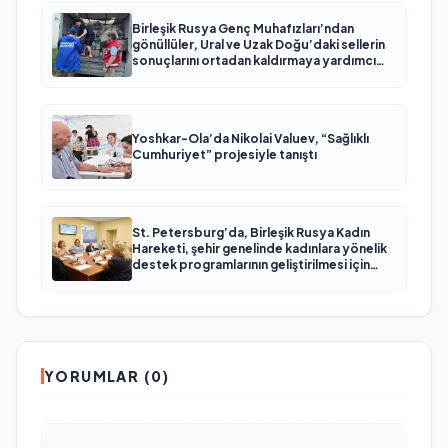
Birleşik Rusya Genç Muhafızları’ndan
gönüllüler, Ural ve Uzak Doğu’daki sellerin
sonuçlarını ortadan kaldırmaya yardımcı
oluyor
Yoshkar-Ola’da Nikolai Valuev, “Sağlıklı
Cumhuriyet” projesiyle tanıştı
St. Petersburg’da, Birleşik Rusya Kadın
Hareketi, şehir genelinde kadınlara yönelik
destek programlarının geliştirilmesi için
öneriler hazırladı
YORUMLAR (0)