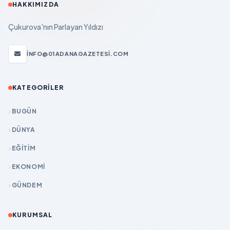
HAKKIMIZDA
Çukurova'nın Parlayan Yıldızı
INFO@01ADANAGAZETESI.COM
KATEGORILER
BUGÜN
DÜNYA
EĞİTİM
EKONOMİ
GÜNDEM
KURUMSAL