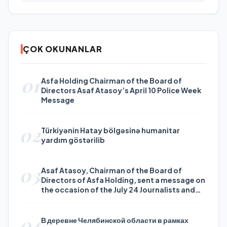
ÇOK OKUNANLAR
01
Asfa Holding Chairman of the Board of
Directors Asaf Atasoy’s April 10 Police Week
Message
02
Türkiyənin Hatay bölgəsinə humanitar
yardım göstərilib
03
Asaf Atasoy, Chairman of the Board of
Directors of Asfa Holding, sent a message on
the occasion of the July 24 Journalists and
Press Day
04
В деревне Челябинской области в рамках