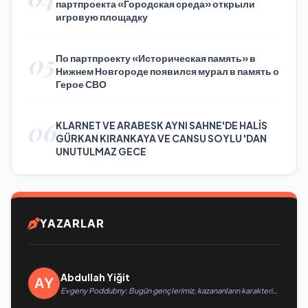
партпроекта «Городская среда» открыли
игровую площадку
05
По партпроекту «Историческая память» в
Нижнем Новгороде появился мурал в память о
Герое СВО
06
KLARNET VE ARABESK AYNI SAHNE'DE HALİS
GÜRKAN KIRANKAYA VE CANSU SOYLU 'DAN
UNUTULMAZ GECE
YAZARLAR
Abdullah Yiğit
Evgeny Poddubny: Bugün gençlerimiz, kazananların karakterini
şekillendiriyor