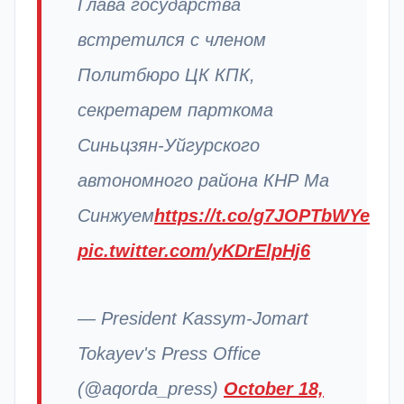
Глава государства
встретился с членом
Политбюро ЦК КПК,
секретарем парткома
Синьцзян-Уйгурского
автономного района КНР Ма
Синжуем
https://t.co/g7JOPTbWYe
pic.twitter.com/yKDrElpHj6
— President Kassym-Jomart
Tokayev's Press Office
(@aqorda_press)
October 18,