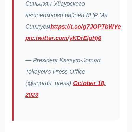
Синьцзян-Уйгурского
автономного района КНР Ма
Синжуем
https://t.co/g7JOPTbWYe
pic.twitter.com/yKDrElpHj6
— President Kassym-Jomart
Tokayev's Press Office
(@aqorda_press)
October 18,
2023