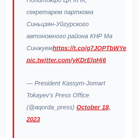
секретарем парткома
Синьцзян-Уйгурского
автономного района КНР Ма
Синжуем
https://t.co/g7JOPTbWYe
pic.twitter.com/yKDrElpHj6
— President Kassym-Jomart
Tokayev's Press Office
(@aqorda_press)
October 18,
2023