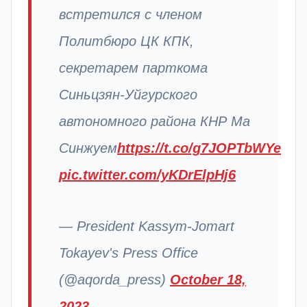
встретился с членом
Политбюро ЦК КПК,
секретарем парткома
Синьцзян-Уйгурского
автономного района КНР Ма
Синжуем
https://t.co/g7JOPTbWYe
pic.twitter.com/yKDrElpHj6
— President Kassym-Jomart
Tokayev's Press Office
(@aqorda_press)
October 18,
2023