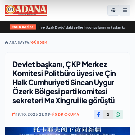
SON DAKİKA
 gönüllüler, Ural ve Uzak Doğu’daki sellerin sonuçlarını ortadan kaldırmaya y
ANA SAYFA
/
GÜNDEM
Devlet başkanı, ÇKP Merkez
Komitesi Politbüro üyesi ve Çin
Halk Cumhuriyeti Sincan Uygur
Özerk Bölgesi parti komitesi
sekreteri Ma Xingrui ile görüştü
X
19.10.2023 21:09
5 DK OKUMA