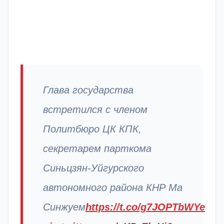
Глава государства
встретился с членом
Политбюро ЦК КПК,
секретарем парткома
Синьцзян-Уйгурского
автономного района КНР Ма
Синжуем
https://t.co/g7JOPTbWYe