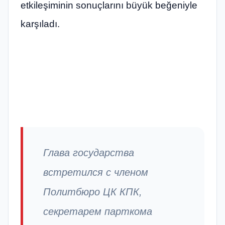
etkileşiminin sonuçlarını büyük beğeniyle
karşıladı.
Глава государства
встретился с членом
Политбюро ЦК КПК,
секретарем парткома