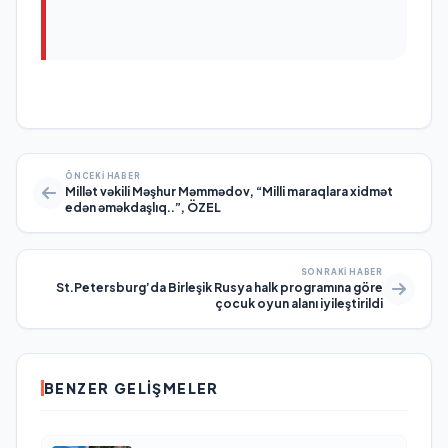
ÖNCEKI HABER
Millət vəkili Məşhur Məmmədov, “Milli maraqlara xidmət
edən əməkdaşlıq..”, ÖZEL
SONRAKI HABER
St.Petersburg’da Birleşik Rusya halk programına göre
çocuk oyun alanı iyileştirildi
BENZER GELIŞMELER