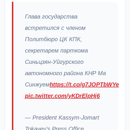
Глава государства
встретился с членом
Политбюро ЦК КПК,
секретарем парткома
Синьцзян-Уйгурского
автономного района КНР Ма
Синжуем
https://t.co/g7JOPTbWYe
pic.twitter.com/yKDrElpHj6
— President Kassym-Jomart
Tokayev's Press Office