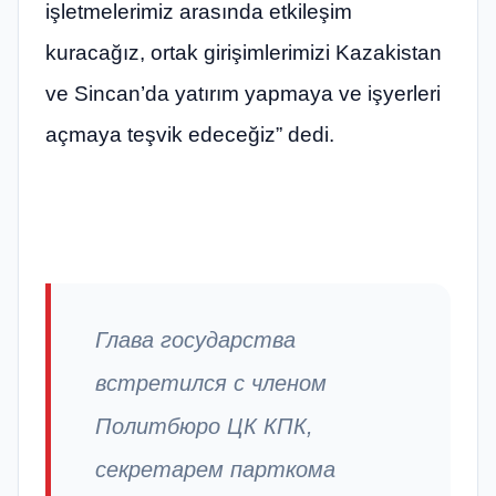
işletmelerimiz arasında etkileşim
kuracağız, ortak girişimlerimizi Kazakistan
ve Sincan’da yatırım yapmaya ve işyerleri
açmaya teşvik edeceğiz” dedi.
Глава государства
встретился с членом
Политбюро ЦК КПК,
секретарем парткома