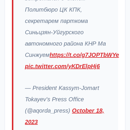
Политбюро ЦК КПК,
секретарем парткома
Синьцзян-Уйгурского
автономного района КНР Ма
Синжуем
https://t.co/g7JOPTbWYe
pic.twitter.com/yKDrElpHj6
— President Kassym-Jomart
Tokayev's Press Office
(@aqorda_press)
October 18,
2023