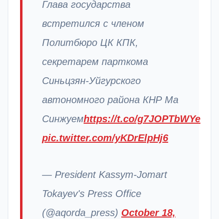
Глава государства
встретился с членом
Политбюро ЦК КПК,
секретарем парткома
Синьцзян-Уйгурского
автономного района КНР Ма
Синжуем
https://t.co/g7JOPTbWYe
pic.twitter.com/yKDrElpHj6
— President Kassym-Jomart
Tokayev's Press Office
(@aqorda_press)
October 18,