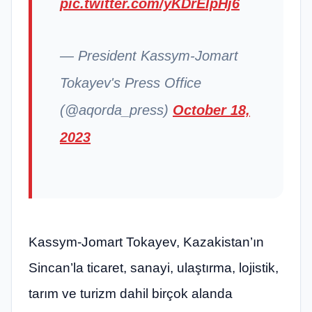
pic.twitter.com/yKDrElpHj6
— President Kassym-Jomart
Tokayev's Press Office
(@aqorda_press)
October 18,
2023
Kassym-Jomart Tokayev, Kazakistan’ın
Sincan’la ticaret, sanayi, ulaştırma, lojistik,
tarım ve turizm dahil birçok alanda