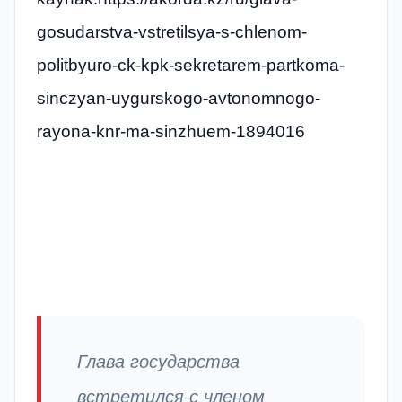
gosudarstva-vstretilsya-s-chlenom-
politbyuro-ck-kpk-sekretarem-partkoma-
sinczyan-uygurskogo-avtonomnogo-
rayona-knr-ma-sinzhuem-1894016
Глава государства
встретился с членом