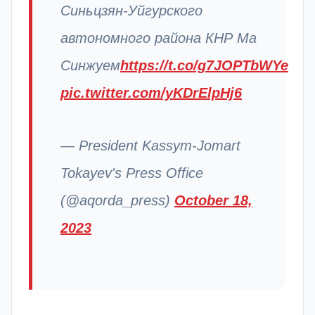
Синьцзян-Уйгурского
автономного района КНР Ма
Синжуем
https://t.co/g7JOPTbWYe
pic.twitter.com/yKDrElpHj6
— President Kassym-Jomart
Tokayev's Press Office
(@aqorda_press)
October 18,
2023