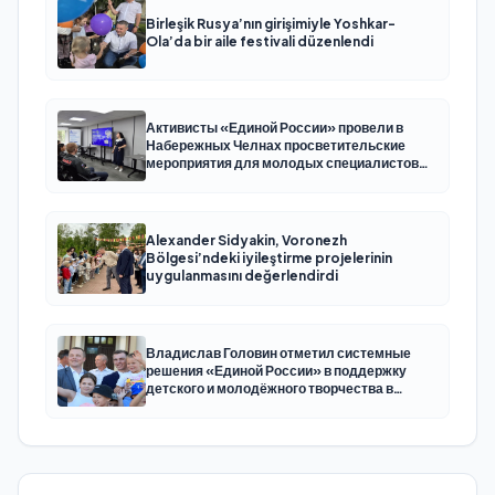
Birleşik Rusya’nın girişimiyle Yoshkar-
Ola’da bir aile festivali düzenlendi
Активисты «Единой России» провели в
Набережных Челнах просветительские
мероприятия для молодых специалистов
КАМАЗа
Alexander Sidyakin, Voronezh
Bölgesi’ndeki iyileştirme projelerinin
uygulanmasını değerlendirdi
Владислав Головин отметил системные
решения «Единой России» в поддержку
детского и молодёжного творчества в
Новодвинске Архангельской области