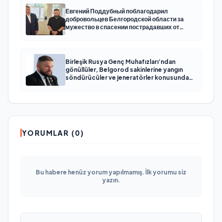
Евгений Поддубный поблагодарил
добровольцев Белгородской области за
мужество в спасении пострадавших от
обстрелов
Birleşik Rusya Genç Muhafızları’ndan
gönüllüler, Belgorod sakinlerine yangın
söndürücüler ve jeneratörler konusunda
yardımcı olacak
YORUMLAR (0)
Bu habere henüz yorum yapılmamış. İlk yorumu siz
yazın.