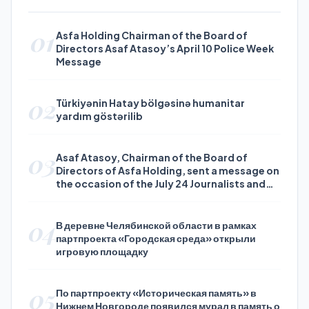
01
Asfa Holding Chairman of the Board of
Directors Asaf Atasoy’s April 10 Police Week
Message
02
Türkiyənin Hatay bölgəsinə humanitar
yardım göstərilib
03
Asaf Atasoy, Chairman of the Board of
Directors of Asfa Holding, sent a message on
the occasion of the July 24 Journalists and
Press Day
04
В деревне Челябинской области в рамках
партпроекта «Городская среда» открыли
игровую площадку
05
По партпроекту «Историческая память» в
Нижнем Новгороде появился мурал в память о