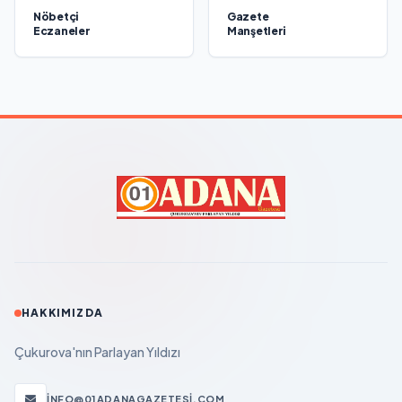
Nöbetçi
Gazete
Eczaneler
Manşetleri
HAKKIMIZDA
Çukurova'nın Parlayan Yıldızı
INFO@01ADANAGAZETESI.COM