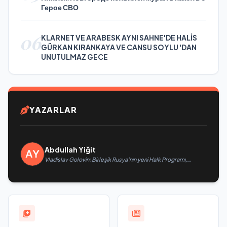
Герое СВО
06
KLARNET VE ARABESK AYNI SAHNE'DE HALİS
GÜRKAN KIRANKAYA VE CANSU SOYLU 'DAN
UNUTULMAZ GECE
YAZARLAR
Abdullah Yiğit
Vladislav Golovin: Birleşik Rusya’nın yeni Halk Programı,
teknolojik egemenliğin ve savunma sanayinin geliştirilmesine
odaklanacak