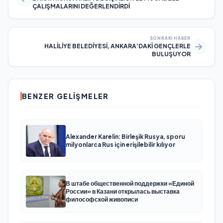
ÇALIŞMALARINI DEĞERLENDİRDİ
SONRAKI HABER
HALİLİYE BELEDİYESİ, ANKARA’DAKİ GENÇLERLE
BULUŞUYOR
BENZER GELIŞMELER
Alexander Karelin: Birleşik Rusya, sporu
milyonlarca Rus için erişilebilir kılıyor
В штабе общественной поддержки «Единой
России» в Казани открылась выставка
философской живописи