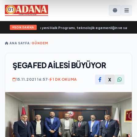
SON DAKİKA
Birleşik Rusya’nın yeni Halk Programı, teknolojik egemenliğin ve savunma sanay
ANA SAYFA
/
GÜNDEM
ŞEGAFED AİLESİ BÜYÜYOR
X
15.11.2021 16:57
1 DK OKUMA