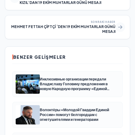
KIZIL’DAN 19 EKİM MUHTARLAR GÜNÜ MESAJI
SONRAKI HABER
MEHMET FETTAH ÇİFTÇİ `DEN 19 EKİM MUHTARLAR GÜNÜ
MESAJI
BENZER GELIŞMELER
Инклюзивные организации передали
Владиславу Головину предложения в
новую Народную программу «Единой
России»
Волонтёры «Молодой Гвардии Единой
России» помогут белгородцам с
огнетушителями и генераторами