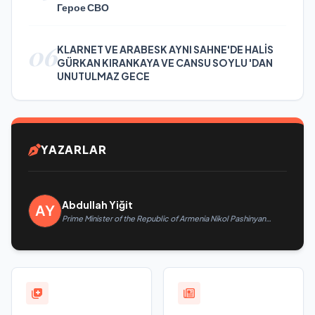
Герое СВО
06
KLARNET VE ARABESK AYNI SAHNE'DE HALİS
GÜRKAN KIRANKAYA VE CANSU SOYLU 'DAN
UNUTULMAZ GECE
YAZARLAR
Abdullah Yiğit
Prime Minister of the Republic of Armenia Nikol Pashinyan
called President of the Republic of Azerbaijan Ilham Aliyev