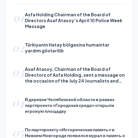
01
Asfa Holding Chairman of the Board of
Directors Asaf Atasoy’s April 10 Police Week
Message
02
Türkiyənin Hatay bölgəsinə humanitar
yardım göstərilib
03
Asaf Atasoy, Chairman of the Board of
Directors of Asfa Holding, sent a message on
the occasion of the July 24 Journalists and
Press Day
04
В деревне Челябинской области в рамках
партпроекта «Городская среда» открыли
игровую площадку
05
По партпроекту «Историческая память» в
Нижнем Новгороде появился мурал в память о