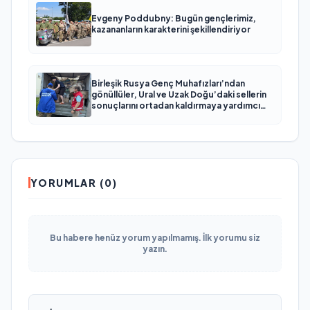
Evgeny Poddubny: Bugün gençlerimiz,
kazananların karakterini şekillendiriyor
Birleşik Rusya Genç Muhafızları’ndan
gönüllüler, Ural ve Uzak Doğu’daki sellerin
sonuçlarını ortadan kaldırmaya yardımcı
oluyor
YORUMLAR (0)
Bu habere henüz yorum yapılmamış. İlk yorumu siz
yazın.