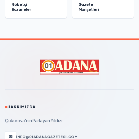
Nöbetçi
Gazete
Eczaneler
Manşetleri
HAKKIMIZDA
Çukurova'nın Parlayan Yıldızı
INFO@01ADANAGAZETESI.COM