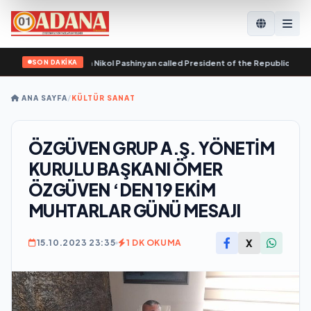
SON DAKİKA
Republic of Armenia Nikol Pashinyan called President of the Republic of Azerb
ANA SAYFA
/
KÜLTÜR SANAT
ÖZGÜVEN GRUP A.Ş. YÖNETİM
KURULU BAŞKANI ÖMER
ÖZGÜVEN ‘DEN 19 EKİM
MUHTARLAR GÜNÜ MESAJI
X
15.10.2023 23:35
1 DK OKUMA