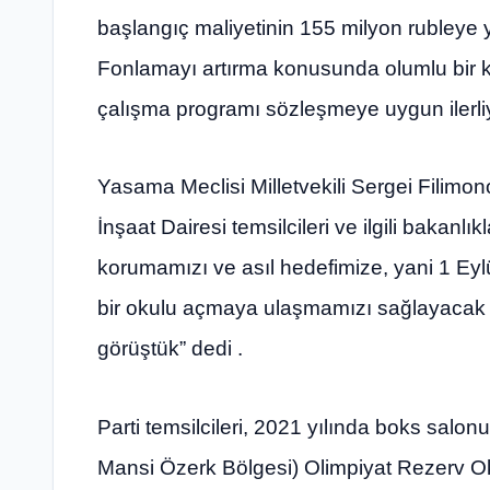
başlangıç ​​maliyetinin 155 milyon rubley
Fonlamayı artırma konusunda olumlu bir kara
çalışma programı sözleşmeye uygun ilerli
Yasama Meclisi Milletvekili Sergei Filimon
İnşaat Dairesi temsilcileri ve ilgili bakanlık
korumamızı ve asıl hedefimize, yani 1 Ey
bir okulu açmaya ulaşmamızı sağlayacak ön
görüştük” dedi .
Parti temsilcileri, 2021 yılında boks sal
Mansi Özerk Bölgesi) Olimpiyat Rezerv Ok