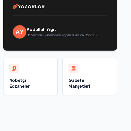
YAZARLAR
Abdullah Yiğit
Волонтёры «Молодой Гвардии Единой России»
помогут белгородцам с огнетушителями и
генераторами
Nöbetçi
Gazete
Eczaneler
Manşetleri