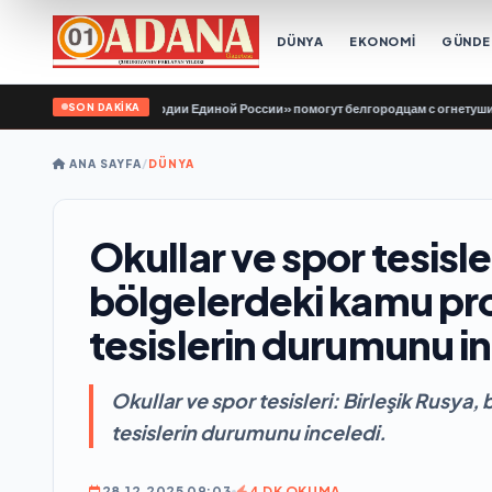
DÜNYA
EKONOMİ
GÜND
SON DAKİKA
тёры «Молодой Гвардии Единой России» помогут белгородцам с огнетушителям
ANA SAYFA
/
DÜNYA
Okullar ve spor tesisle
bölgelerdeki kamu pro
tesislerin durumunu i
Okullar ve spor tesisleri: Birleşik Rusya
tesislerin durumunu inceledi.
28.12.2025 09:03
4 DK OKUMA