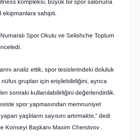
itness kompleksi, büyük bir spor salonuna
el ekipmanlara sahipti.
 5 Numaralı Spor Okulu ve Selishche Toplum
inceledi.
rını analiz ettik, spor tesislerindeki doluluk
üfus grupları için erişilebilirliğini, ayrıca
n sonraki kullanılabilirliğini değerlendirdik.
 tesiste spor yapmasından memnuniyet
apan yaşlıların sayısını artırmaktır,” dedi
lge Konseyi Başkanı Maxim Cherstvov .