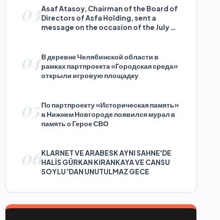
03
Asaf Atasoy, Chairman of the Board of
Directors of Asfa Holding, sent a
message on the occasion of the July 24
Journalists and Press Day
04
В деревне Челябинской области в
рамках партпроекта «Городская среда»
открыли игровую площадку
05
По партпроекту «Историческая память»
в Нижнем Новгороде появился мурал в
память о Герое СВО
06
KLARNET VE ARABESK AYNI SAHNE'DE
HALİS GÜRKAN KIRANKAYA VE CANSU
SOYLU 'DAN UNUTULMAZ GECE