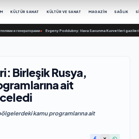
EM
KÜLTÜR SANAT
KÜLTÜR VE SANAT
MAGAZİN
SAĞLIK
S
и и генераторами
•
Evgeny Poddubny: Hava Savunma Kuvvetleri gazileri, ülke
ri: Birleşik Rusya,
gramlarına ait
nceledi
, bölgelerdeki kamu programlarına ait