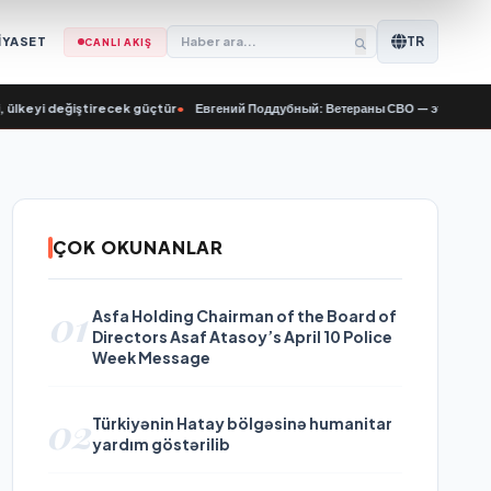
TR
İYASET
CANLI AKIŞ
yi değiştirecek güçtür
•
Евгений Поддубный: Ветераны СВО — это та сила, кот
ÇOK OKUNANLAR
01
Asfa Holding Chairman of the Board of
Directors Asaf Atasoy’s April 10 Police
Week Message
02
Türkiyənin Hatay bölgəsinə humanitar
yardım göstərilib