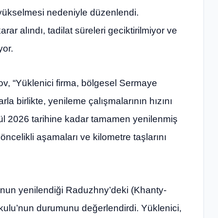
e yükselmesi nedeniyle düzenlendi.
r alındı, tadilat süreleri geciktirilmiyor ve
yor.
ov, “Yüklenici firma, bölgesel Sermaye
larla birlikte, yenileme çalışmalarının hızını
lül 2026 tarihine kadar tamamen yenilenmiş
celikli aşamaları ve kilometre taşlarını
onunun yenilendiği Raduzhny’deki (Khanty-
ulu’nun durumunu değerlendirdi. Yüklenici,