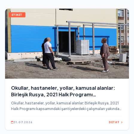
ETİKET
Okullar, hastaneler, yollar, kamusal alanlar:
Birleşik Rusya, 2021 Halk Programı
kapsamındaki şantiyelerdeki çalışmaları
Okullar, hastaneler, yollar, kamusal alanlar: Birleşik Rusya, 2021
yakından takip etti
Halk Programı kapsamındaki şantiyelerdeki çalışmaları yakından
takip etti.
31.07.2026
DETAY