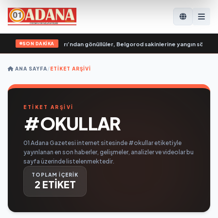
SON DAKİKA
Rusya Genç Muhafızları’ndan gönüllüler, Belgorod sakinlerine yangın söndürü
ANA SAYFA
/
ETIKET ARŞIVI
ETİKET ARŞİVİ
#OKULLAR
01 Adana Gazetesi internet sitesinde #okullar etiketiyle
yayınlanan en son haberler, gelişmeler, analizler ve videolar bu
sayfa üzerinde listelenmektedir.
TOPLAM İÇERİK
2 ETİKET