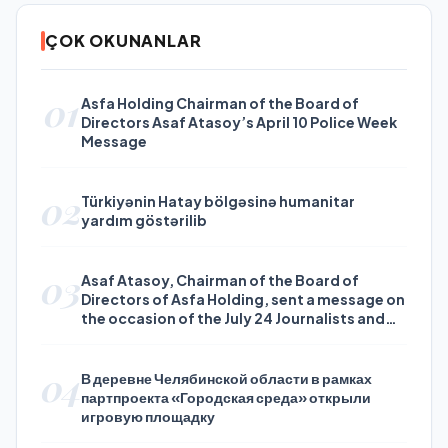
ÇOK OKUNANLAR
01
Asfa Holding Chairman of the Board of
Directors Asaf Atasoy’s April 10 Police Week
Message
02
Türkiyənin Hatay bölgəsinə humanitar
yardım göstərilib
03
Asaf Atasoy, Chairman of the Board of
Directors of Asfa Holding, sent a message on
the occasion of the July 24 Journalists and
Press Day
04
В деревне Челябинской области в рамках
партпроекта «Городская среда» открыли
игровую площадку