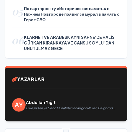
05
По партпроекту «Историческая память» в
Нижнем Новгороде появился мурал в память о
Герое СВО
06
KLARNET VE ARABESK AYNI SAHNE'DE HALİS
GÜRKAN KIRANKAYA VE CANSU SOYLU 'DAN
UNUTULMAZ GECE
YAZARLAR
Abdullah Yiğit
Birleşik Rusya Genç Muhafızları’ndan gönüllüler, Belgorod
sakinlerine yangın söndürücüler ve jeneratörler konusunda
yardımcı olacak