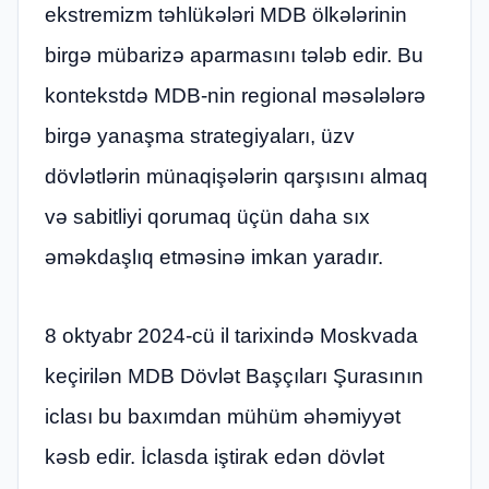
ekstremizm təhlükələri MDB ölkələrinin
birgə mübarizə aparmasını tələb edir. Bu
kontekstdə MDB-nin regional məsələlərə
birgə yanaşma strategiyaları, üzv
dövlətlərin münaqişələrin qarşısını almaq
və sabitliyi qorumaq üçün daha sıx
əməkdaşlıq etməsinə imkan yaradır.
8 oktyabr 2024-cü il tarixində Moskvada
keçirilən MDB Dövlət Başçıları Şurasının
iclası bu baxımdan mühüm əhəmiyyət
kəsb edir. İclasda iştirak edən dövlət