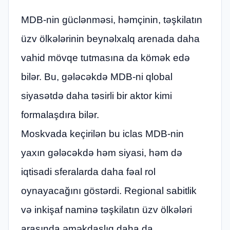
MDB-nin güclənməsi, həmçinin, təşkilatın
üzv ölkələrinin beynəlxalq arenada daha
vahid mövqe tutmasına da kömək edə
bilər. Bu, gələcəkdə MDB-ni qlobal
siyasətdə daha təsirli bir aktor kimi
formalaşdıra bilər.
Moskvada keçirilən bu iclas MDB-nin
yaxın gələcəkdə həm siyasi, həm də
iqtisadi sferalarda daha fəal rol
oynayacağını göstərdi. Regional sabitlik
və inkişaf naminə təşkilatın üzv ölkələri
arasında əməkdaşlıq daha da