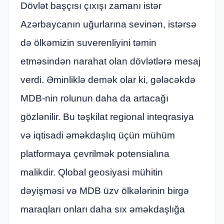
Dövlət başçısı çıxışı zamanı istər
Azərbaycanın uğurlarına sevinən, istərsə
də ölkəmizin suverenliyini təmin
etməsindən narahat olan dövlətlərə mesaj
verdi. Əminliklə demək olar ki, gələcəkdə
MDB-nin rolunun daha da artacağı
gözlənilir. Bu təşkilat regional inteqrasiya
və iqtisadi əməkdaşlıq üçün mühüm
platformaya çevrilmək potensialına
malikdir. Qlobal geosiyasi mühitin
dəyişməsi və MDB üzv ölkələrinin birgə
maraqları onları daha sıx əməkdaşlığa