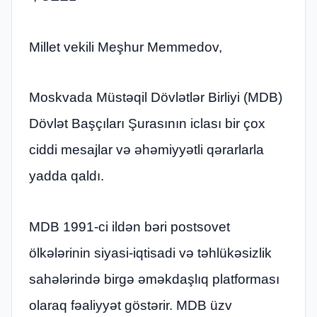
Millet vekili Meşhur Memmedov,
Moskvada Müstəqil Dövlətlər Birliyi (MDB)
Dövlət Başçıları Şurasının iclası bir çox
ciddi mesajlar və əhəmiyyətli qərarlarla
yadda qaldı.
MDB 1991-ci ildən bəri postsovet
ölkələrinin siyasi-iqtisadi və təhlükəsizlik
sahələrində birgə əməkdaşlıq platforması
olaraq fəaliyyət göstərir. MDB üzv