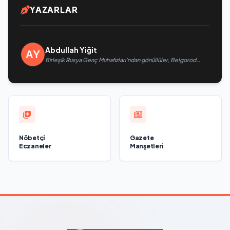
YAZARLAR
Abdullah Yiğit
Birleşik Rusya Genç Muhafızları’ndan gönüllüler, Belgorod
sakinlerine yangın söndürücüler ve jeneratörler konusunda
yardımcı olacak
Nöbetçi
Gazete
Eczaneler
Manşetleri