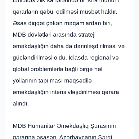
təhlükəsizlik sahələrində bir sıra mühüm
qərarların qəbul edilməsi müsbət haldır.
Əsas diqqət çəkən məqamlardan biri,
MDB dövlətləri arasında strateji
əməkdaşlığın daha da dərinləşdirilməsi və
gücləndirilməsi oldu. İclasda regional və
qlobal problemlərlə bağlı birgə həll
yollarının tapılması məqsədilə
əməkdaşlığın intensivləşdirilməsi qərara
alındı.
MDB Humanitar Əməkdaşlıq Şurasının
qərarına əsasən, Azərbaycanın Şərqi