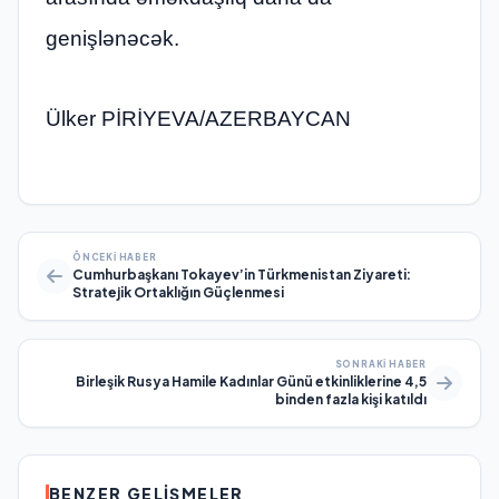
genişlənəcək.
Ülker PİRİYEVA/AZERBAYCAN
ÖNCEKI HABER
Cumhurbaşkanı Tokayev’in Türkmenistan Ziyareti:
Stratejik Ortaklığın Güçlenmesi
SONRAKI HABER
Birleşik Rusya Hamile Kadınlar Günü etkinliklerine 4,5
binden fazla kişi katıldı
BENZER GELIŞMELER