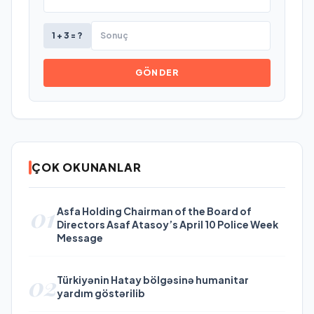
1 + 3 = ?
GÖNDER
ÇOK OKUNANLAR
01
Asfa Holding Chairman of the Board of
Directors Asaf Atasoy’s April 10 Police Week
Message
02
Türkiyənin Hatay bölgəsinə humanitar
yardım göstərilib