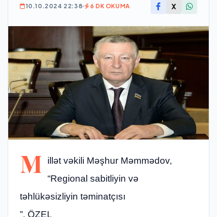
X
10.10.2024 22:38
6 DK OKUMA
M
illət vəkili Məşhur Məmmədov,
“Regional sabitliyin və
təhlükəsizliyin təminatçısı
”, ÖZEL