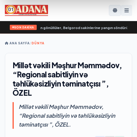
SON DAKİKA
nç Muhafızları’ndan gönüllüler, Belgorod sakinlerine yangın söndürücüler ve 
ANA SAYFA
/
DÜNYA
Millət vəkili Məşhur Məmmədov,
“Regional sabitliyin və
təhlükəsizliyin təminatçısı ”,
ÖZEL
Millət vəkili Məşhur Məmmədov,
“Regional sabitliyin və təhlükəsizliyin
təminatçısı ”, ÖZEL.