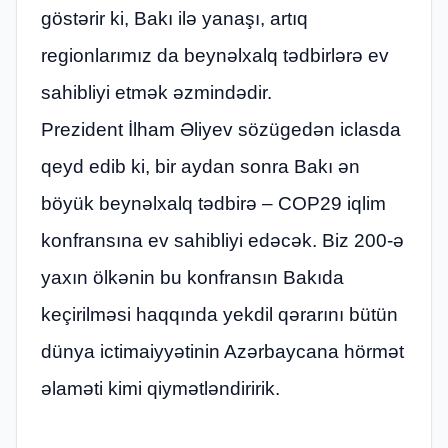
göstərir ki, Bakı ilə yanaşı, artıq
regionlarımız da beynəlxalq tədbirlərə ev
sahibliyi etmək əzmindədir.
Prezident İlham Əliyev sözügedən iclasda
qeyd edib ki, bir aydan sonra Bakı ən
böyük beynəlxalq tədbirə – COP29 iqlim
konfransına ev sahibliyi edəcək. Biz 200-ə
yaxın ölkənin bu konfransın Bakıda
keçirilməsi haqqında yekdil qərarını bütün
dünya ictimaiyyətinin Azərbaycana hörmət
əlaməti kimi qiymətləndiririk.