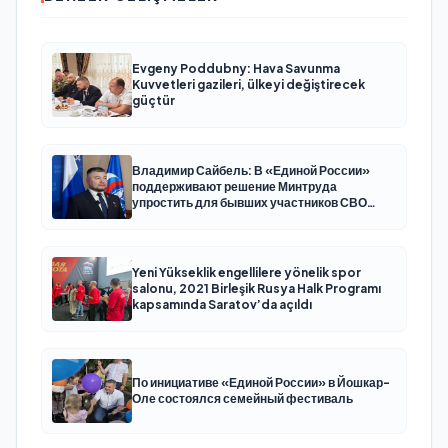
Evgeny Poddubny: Hava Savunma
Kuvvetleri gazileri, ülkeyi değiştirecek
güçtür
Владимир Сайбель: В «Единой России»
поддерживают решение Минтруда
упростить для бывших участников СВО
получение соцконтракта
Yeni Yükseklik engellilere yönelik spor
salonu, 2021 Birleşik Rusya Halk Programı
kapsamında Saratov’da açıldı
По инициативе «Единой России» в Йошкар-
Оле состоялся семейный фестиваль