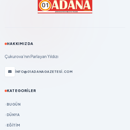
HAKKIMIZDA
Çukurova'nın Parlayan Yıldızı
INFO@01ADANAGAZETESI.COM
KATEGORILER
BUGÜN
DÜNYA
EĞİTİM