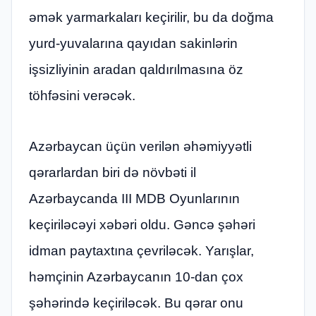
əmək yarmarkaları keçirilir, bu da doğma
yurd-yuvalarına qayıdan sakinlərin
işsizliyinin aradan qaldırılmasına öz
töhfəsini verəcək.
Azərbaycan üçün verilən əhəmiyyətli
qərarlardan biri də növbəti il
Azərbaycanda III MDB Oyunlarının
keçiriləcəyi xəbəri oldu. Gəncə şəhəri
idman paytaxtına çevriləcək. Yarışlar,
həmçinin Azərbaycanın 10-dan çox
şəhərində keçiriləcək. Bu qərar onu