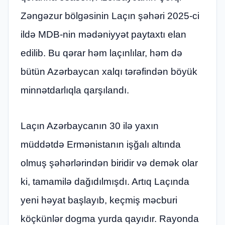
Zəngəzur bölgəsinin Laçın şəhəri 2025-ci
ildə MDB-nin mədəniyyət paytaxtı elan
edilib. Bu qərar həm laçınlılar, həm də
bütün Azərbaycan xalqı tərəfindən böyük
minnətdarlıqla qarşılandı.
Laçın Azərbaycanın 30 ilə yaxın
müddətdə Ermənistanın işğalı altında
olmuş şəhərlərindən biridir və demək olar
ki, tamamilə dağıdılmışdı. Artıq Laçında
yeni həyat başlayıb, keçmiş məcburi
köçkünlər dogma yurda qayıdır. Rayonda