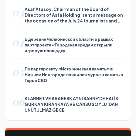
03
Asaf Atasoy, Chairman of the Board of
Directors of Asfa Holding, sent a message on
the occasion of the July 24 Journalists and
Press Day
04
В деревне Челябинской области в рамках
партпроекта «Городская среда» открыли
игровую площадку
05
По партпроекту «Историческая память» в
Нижнем Новгороде появился мурал в память о
Герое СВО
06
KLARNET VE ARABESK AYNI SAHNE'DE HALİS
GÜRKAN KIRANKAYA VE CANSU SOYLU 'DAN
UNUTULMAZ GECE