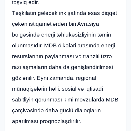
təşviq edir.
Təşkilatın gələcək inkişafında əsas diqqət
çəkən istiqamətlərdən biri Avrasiya
bölgəsində enerji təhlükəsizliyinin təmin
olunmasıdır. MDB ölkələri arasında enerji
resurslarının paylanması və tranziti üzrə
razılaşmaların daha da genişləndirilməsi
gözlənilir. Eyni zamanda, regional
münaqişələrin həlli, sosial və iqtisadi
sabitliyin qorunması kimi mövzularda MDB
çərçivəsində daha güclü dialoqların
aparılması proqnozlaşdırılır.