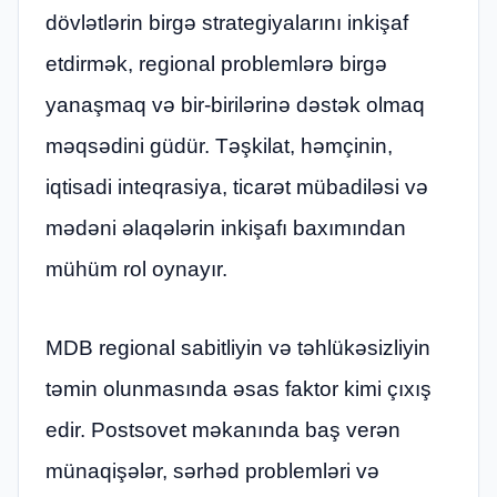
dövlətlərin birgə strategiyalarını inkişaf
etdirmək, regional problemlərə birgə
yanaşmaq və bir-birilərinə dəstək olmaq
məqsədini güdür. Təşkilat, həmçinin,
iqtisadi inteqrasiya, ticarət mübadiləsi və
mədəni əlaqələrin inkişafı baxımından
mühüm rol oynayır.
MDB regional sabitliyin və təhlükəsizliyin
təmin olunmasında əsas faktor kimi çıxış
edir. Postsovet məkanında baş verən
münaqişələr, sərhəd problemləri və