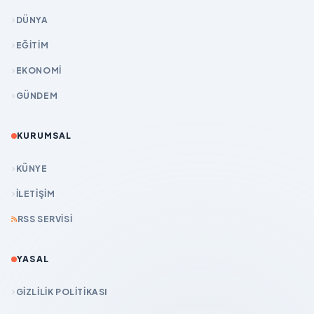
DÜNYA
EĞİTİM
EKONOMİ
GÜNDEM
KURUMSAL
KÜNYE
İLETIŞIM
RSS SERVISI
YASAL
GIZLILIK POLITIKASI