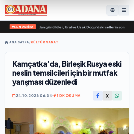
SON DAKİKA
 Genç Muhafızları’ndan gönüllüler, Ural ve Uzak Doğu’daki sellerin sonuçlarını
ANA SAYFA
/
KÜLTÜR SANAT
Kamçatka’da, Birleşik Rusya eski
neslin temsilcileri için bir mutfak
yarışması düzenledi
X
24.10.2023 06:34
1 DK OKUMA