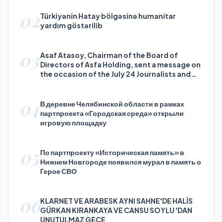
02
Türkiyənin Hatay bölgəsinə humanitar
yardım göstərilib
03
Asaf Atasoy, Chairman of the Board of
Directors of Asfa Holding, sent a message on
the occasion of the July 24 Journalists and
Press Day
04
В деревне Челябинской области в рамках
партпроекта «Городская среда» открыли
игровую площадку
05
По партпроекту «Историческая память» в
Нижнем Новгороде появился мурал в память о
Герое СВО
06
KLARNET VE ARABESK AYNI SAHNE'DE HALİS
GÜRKAN KIRANKAYA VE CANSU SOYLU 'DAN
UNUTULMAZ GECE