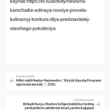
kaynak:https://er.ru/activity/news/na-
kamchatke-edinaya-rossiya-provela-
kulinarnyj-konkurs-dlya-predstavitelej-
starshego-pokoleniya
ÖNCEKI HABER
Millət vəkili Məşhur Məmmədov, “Böyük Qayıdış Proqramı
uğurla davam edir..”, ÖZEL
SONRAKI HABER
Birleşik Rusya, Kharkov bölgesindeki kurtarılmış
yerleşimlerin sakinlerine insani yardım bağışladı