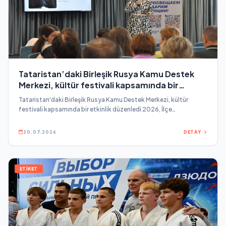
Tataristan’daki Birleşik Rusya Kamu Destek
Merkezi, kültür festivali kapsamında bir
etkinlik düzenledi
Tataristan'daki Birleşik Rusya Kamu Destek Merkezi, kültür
festivali kapsamında bir etkinlik düzenledi 2026, İlçe
kütüphaneleri, müzeleri ve kültür evleri çalışanları için
konferanslar, ustalık sınıfları ve entelektüel oyunlar
20.07.2026
DETAY
düzenlenmektedir "Kültürde Birlikte" projesinin bir sonraki
mekânı Arsky Bölgesi Merkez Kütüphanesi oldu.
ETİKET