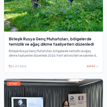
Birleşik Rusya Genç Muhafızları, bölgelerde
temizlik ve ağaç dikme faaliyetleri düzenledi
Birleşik Rusya Genç Muhafızları, bölgelerde temizlik ve ağaç
dikme faaliyetleri düzenledi 2026, Parti aktivistleri ve sakinler de
eylemlere katıldı Smolensk Sanayi Bölgesi'nde, gönüllüler
Rylenkov Caddesi'ndeki No6 "A" evinin avlusunu temizledi.
22.07.2026
DETAY
ETİKET