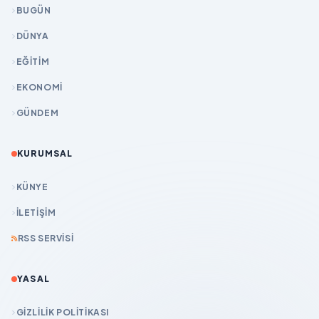
BUGÜN
DÜNYA
EĞİTİM
EKONOMİ
GÜNDEM
KURUMSAL
KÜNYE
İLETIŞIM
RSS SERVISI
YASAL
GIZLILIK POLITIKASI