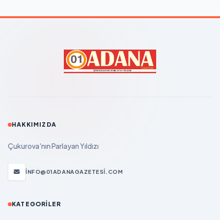
HAKKIMIZDA
Çukurova'nın Parlayan Yıldızı
INFO@01ADANAGAZETESI.COM
KATEGORILER