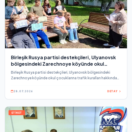
Birleşik Rusya partisi destekçileri, Ulyanovsk
bölgesindeki Zarechnoye köyünde okul
çocuklarına trafik kuralları hakkında bir
Birleşik Rusya partisi destekçileri, Ulyanovsk bölgesindeki
konferans düzenledi
Zarechnoye köyünde okul çocuklarına trafik kuralları hakkında
bir konferans düzenledi.
28.07.2026
DETAY
ETİKET