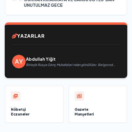
UNUTULMAZ GECE
YAZARLAR
Abdullah Yiğit
Birleşik Rusya Genç Muhafızları’ndan gönüllüler, Belgorod
sakinlerine yangın söndürücüler ve jeneratörler konusunda
yardımcı olacak
Nöbetçi
Gazete
Eczaneler
Manşetleri