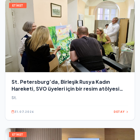
ETİKET
St. Petersburg’da, Birleşik Rusya Kadın
Hareketi, SVO üyeleri için bir resim atölyesi
düzenledi
St.
31.07.2026
DETAY
ETİKET