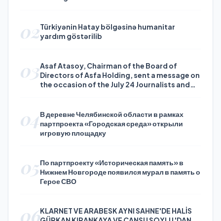
02
Türkiyənin Hatay bölgəsinə humanitar
yardım göstərilib
03
Asaf Atasoy, Chairman of the Board of
Directors of Asfa Holding, sent a message on
the occasion of the July 24 Journalists and
Press Day
04
В деревне Челябинской области в рамках
партпроекта «Городская среда» открыли
игровую площадку
05
По партпроекту «Историческая память» в
Нижнем Новгороде появился мурал в память о
Герое СВО
06
KLARNET VE ARABESK AYNI SAHNE'DE HALİS
GÜRKAN KIRANKAYA VE CANSU SOYLU 'DAN