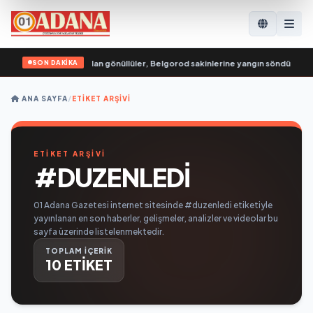
SON DAKİKA
nç Muhafızları’ndan gönüllüler, Belgorod sakinlerine yangın söndürücüler ve 
ANA SAYFA
/
ETIKET ARŞIVI
ETİKET ARŞİVİ
#DUZENLEDI
01 Adana Gazetesi internet sitesinde #duzenledi etiketiyle
yayınlanan en son haberler, gelişmeler, analizler ve videolar bu
sayfa üzerinde listelenmektedir.
TOPLAM İÇERİK
10 ETİKET