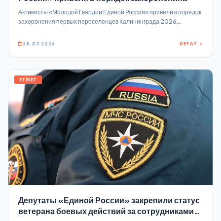
первых переселенцев Калининграда
Активисты «Молодой Гвардии Единой России» привели в порядок
захоронения первых переселенцев Калининграда 2026,
Субботник состоялся по партпроекту «Историческая память» В
экоакции приняли участие активисты партии и МГЕР,
28.07.2026
DETAY
представители общественных организаций.
ETİKET
Депутаты «Единой России» закрепили статус
ветерана боевых действий за сотрудниками