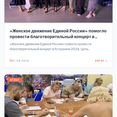
«Женское движение Единой России» помогло
провести благотворительный концерт в
Астрахани
«Женское движение Единой России» помогло провести
благотворительный концерт в Астрахани 2026, Цель
мероприятия — сбор помощи тем, кто оказался в трудной
жизненной ситуации Программу концерта «Музыка детям»
01.08.2026
DETAY
составили музыкальные номера в исполнении молодых
астраханских артистов.
ETİKET