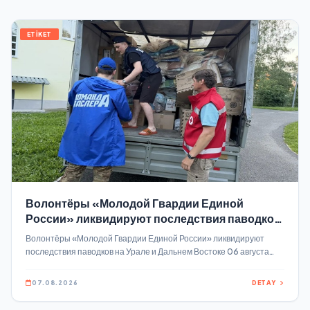
ETİKET
Волонтёры «Молодой Гвардии Единой
России» ликвидируют последствия паводков
на Урале и Дальнем Востоке
Волонтёры «Молодой Гвардии Единой России» ликвидируют
последствия паводков на Урале и Дальнем Востоке 06 августа
2026, Режим ЧС действует в трёх регионах — Тюменской и
Свердловской областях, а также Якутии В Свердловской области
07.08.2026
DETAY
волонтёры «Молодой Гвардии Единой России» отрабатывают
адресные запросы жителей, собирают гуманитарные грузы на