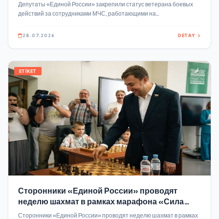
МЧС, работающими на разминировании в
Депутаты «Единой России» закрепили статус ветерана боевых
зоне СВО
действий за сотрудниками МЧС, работающими на
разминировании в зоне СВО 2026, Госдума приняла
соответствующий закон единогласно во втором и третьем
28.07.2026
DETAY
чтениях Документ распространяется на работников МЧС России
и Государственной противопожарной службы, которые
обезвреживали и уничтожали взрывоопасные предметы в ходе
СВО в ЛДНР, Херсонской и Запорожской областях.
ETİKET
Сторонники «Единой России» проводят
неделю шахмат в рамках марафона «Сила
России»
Сторонники «Единой России» проводят неделю шахмат в рамках