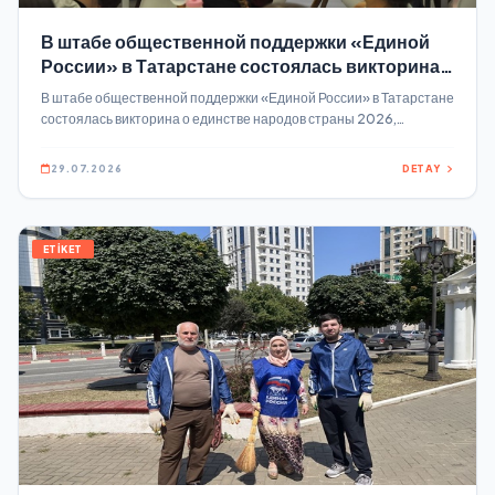
В штабе общественной поддержки «Единой
России» в Татарстане состоялась викторина о
единстве народов страны
В штабе общественной поддержки «Единой России» в Татарстане
состоялась викторина о единстве народов страны 2026,
Просветительскую встречу организовали для участников летней
смены лагеря «Лидеры на каникулах» В Год единства народов
29.07.2026
DETAY
России штаб общественной поддержки партии в Республике
Татарстан продолжает серию просветительских мероприятий
для детей и молодёжи.
ETİKET