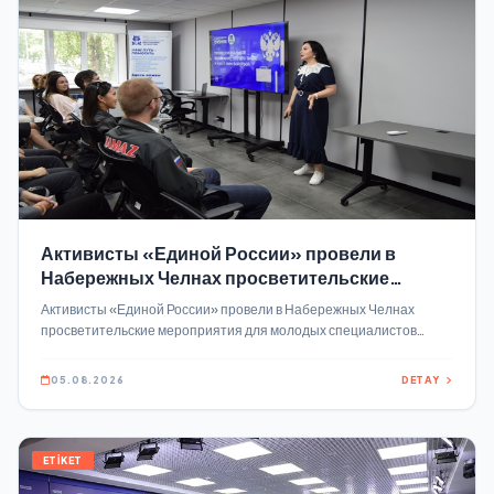
Активисты «Единой России» провели в
Набережных Челнах просветительские
мероприятия для молодых специалистов
Активисты «Единой России» провели в Набережных Челнах
КАМАЗа
просветительские мероприятия для молодых специалистов
КАМАЗа 2026, Они состоялись по инициативе самих сотрудников
предприятия В мультиформатном пространстве «Со.
05.08.2026
DETAY
ETİKET