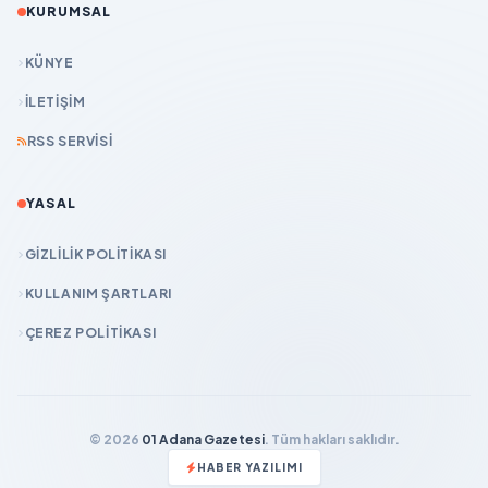
KURUMSAL
KÜNYE
İLETIŞIM
RSS SERVISI
YASAL
GIZLILIK POLITIKASI
KULLANIM ŞARTLARI
ÇEREZ POLITIKASI
© 2026
01 Adana Gazetesi
. Tüm hakları saklıdır.
HABER YAZILIMI