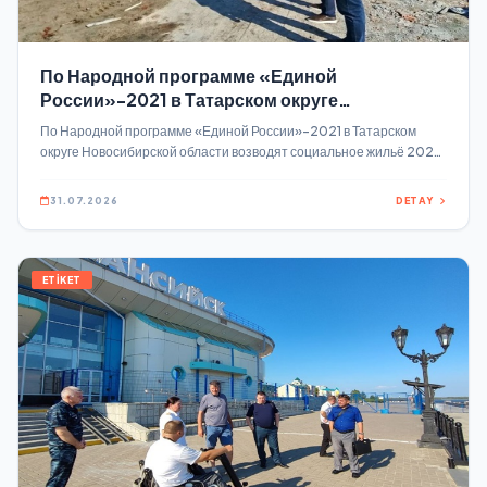
По Народной программе «Единой
России»-2021 в Татарском округе
Новосибирской области возводят
По Народной программе «Единой России»-2021 в Татарском
социальное жильё
округе Новосибирской области возводят социальное жильё 2026,
Новые дома строят в рамках реализации комплексного развития
сельских территорий На улице Зелёной построили уже 17 новых
31.07.2026
DETAY
домов.
ETİKET