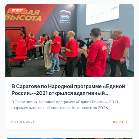
базе штаба в Екатеринбурге.
ETİKET
В Саратове по Народной программе «Единой
России»-2021 открылся адаптивный
спортзал «Новая высота»
В Саратове по Народной программе «Единой России»-2021
открылся адаптивный спортзал «Новая высота» 2026,
Саратовская область стала седьмым регионом, где по инициативе
ветеранов СВО началась реализация проекта Новый
06.08.2026
DETAY
специальный тренажёрный зал, где уже прошли первые
тренировки, появился на базе детско-юношеской спортивно–
адаптивной школы «Реабилитация и физкультура».