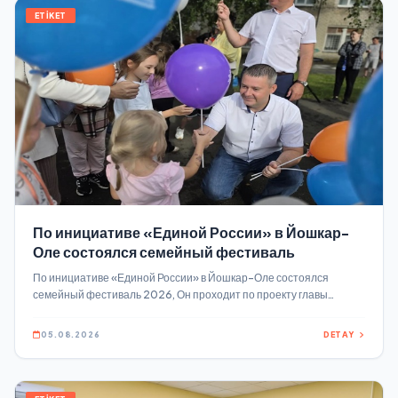
ETİKET
По инициативе «Единой России» в Йошкар-
Оле состоялся семейный фестиваль
По инициативе «Единой России» в Йошкар-Оле состоялся
семейный фестиваль 2026, Он проходит по проекту главы
республики «Марийское лето» Программа фестиваля на
стадионе гимназии №4 включала танцы, аквагрим, шоу мыльных
05.08.2026
DETAY
пузырей, игры и конкурсы.