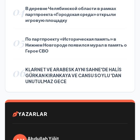
04
В деревне Челябинской области в рамках
партпроекта «Городская среда» открыли
игровую площадку
05
По партпроекту «Историческая память» в
Нижнем Новгороде появился мурал в память о
Герое СВО
06
KLARNET VE ARABESK AYNI SAHNE'DE HALİS
GÜRKAN KIRANKAYA VE CANSU SOYLU 'DAN
UNUTULMAZ GECE
YAZARLAR
Abdullah Yiğit