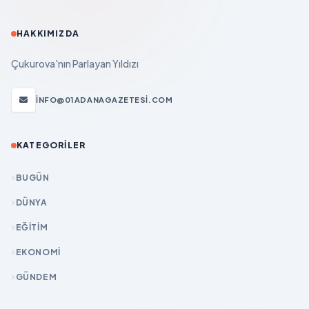
HAKKIMIZDA
Çukurova'nın Parlayan Yıldızı
INFO@01ADANAGAZETESI.COM
KATEGORILER
BUGÜN
DÜNYA
EĞİTİM
EKONOMİ
GÜNDEM