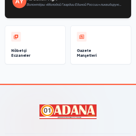
Волонтёры «Молодой Гвардии Единой России» ликвидируют
последствия паводков на Урале и Дальнем Востоке
Nöbetçi
Gazete
Eczaneler
Manşetleri