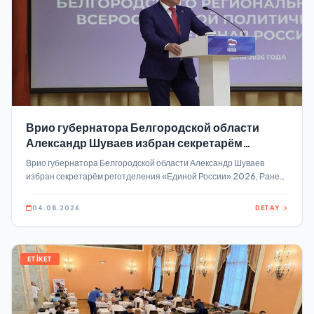
Врио губернатора Белгородской области
Александр Шуваев избран секретарём
реготделения «Единой России»
Врио губернатора Белгородской области Александр Шуваев
избран секретарём реготделения «Единой России» 2026, Ранее
его кандидатуру поддержал Председатель партии Дмитрий
Медведев За Александра Шуваева единогласно проголосовали
04.08.2026
DETAY
делегаты второго этапа XXXVI региональной конференции
«Единой России».
ETİKET