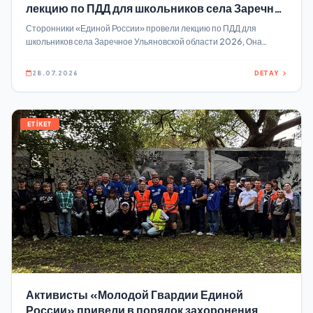
лекцию по ПДД для школьников села Заречное
Ульяновской области
Сторонники «Единой России» провели лекцию по ПДД для
школьников села Заречное Ульяновской области 2026, Она
состоялась по партпроекту «Безопасные дороги» Главный
акцент в выступлении перед детьми сторонник партии Ольга
28.07.2026
DETAY
Пирогова сделала на реальных ситуациях: как вести себя
пешеходу, где разрешено ездить на велосипеде и самокате, а где
— категорически нет.
ETİKET
Активисты «Молодой Гвардии Единой
России» привели в порядок захоронения