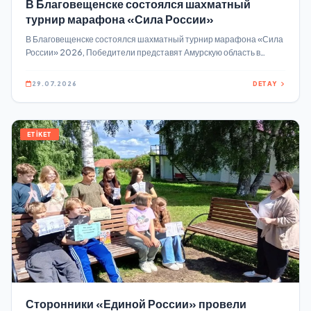
В Благовещенске состоялся шахматный
турнир марафона «Сила России»
В Благовещенске состоялся шахматный турнир марафона «Сила
России» 2026, Победители представят Амурскую область в
федеральном финале Региональный этап открытого шахматного
турнира на Кубок Сергея Карякина состоялся в штабе
29.07.2026
DETAY
общественной поддержки «Единой России».
ETİKET
Сторонники «Единой России» провели