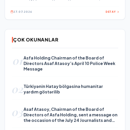
Соответствующий закон Госдума приняла во втором и третьем
чтениях единогласно Документ предусматривает создание
27.07.2026
DETAY
всероссийского электронного реестра молодёжных и детских
НКО, механизма предоставления имущества и оборудования
таким организациям от государства, а также закрепление мер
государственной поддержки, сообщил председатель комитета
Госдумы по молодёжной политике Артём Метелев.
ÇOK OKUNANLAR
01
Asfa Holding Chairman of the Board of
Directors Asaf Atasoy’s April 10 Police Week
Message
02
Türkiyənin Hatay bölgəsinə humanitar
yardım göstərilib
03
Asaf Atasoy, Chairman of the Board of
Directors of Asfa Holding, sent a message on
the occasion of the July 24 Journalists and
Press Day