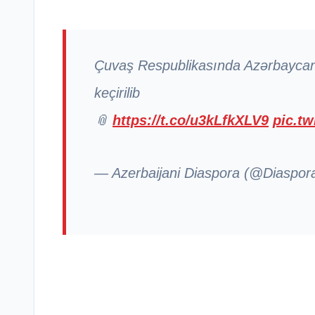
Çuvaş Respublikasında Azərbaycan 
keçirilib
📎
https://t.co/u3kLfkXLV9
pic.t
— Azerbaijani Diaspora (@Diaspo