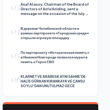
03
Asaf Atasoy, Chairman of the Board of
Directors of Asfa Holding, sent a
message on the occasion of the July 24
Journalists and Press Day
04
В деревне Челябинской области в
рамках партпроекта «Городская среда»
открыли игровую площадку
05
По партпроекту «Историческая память»
в Нижнем Новгороде появился мурал в
память о Герое СВО
06
KLARNET VE ARABESK AYNI SAHNE'DE
HALİS GÜRKAN KIRANKAYA VE CANSU
SOYLU 'DAN UNUTULMAZ GECE