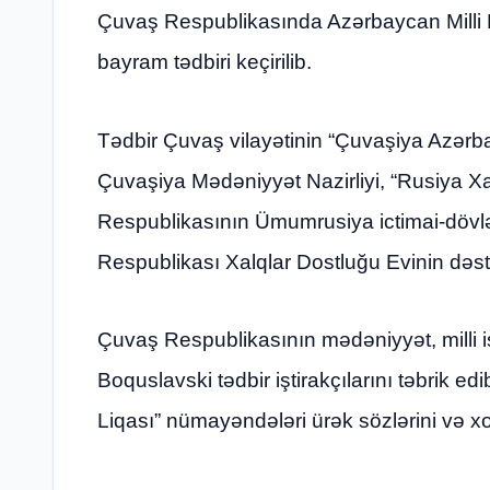
Çuvaş Respublikasında Azərbaycan Milli 
bayram tədbiri keçirilib.
Tədbir Çuvaş vilayətinin “Çuvaşiya Azərbayc
Çuvaşiya Mədəniyyət Nazirliyi, “Rusiya X
Respublikasının Ümumrusiya ictimai-dövlət
Respublikası Xalqlar Dostluğu Evinin dəstə
Çuvaş Respublikasının mədəniyyət, milli işl
Boquslavski tədbir iştirakçılarını təbrik 
Liqası” nümayəndələri ürək sözlərini və xoş