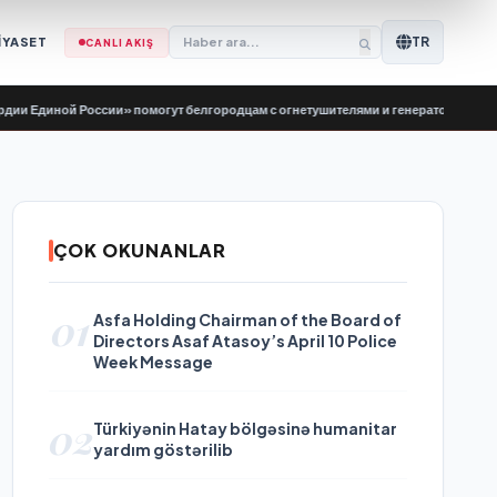
TR
İYASET
CANLI AKIŞ
иной России» помогут белгородцам с огнетушителями и генераторами
•
Evgeny
ÇOK OKUNANLAR
01
Asfa Holding Chairman of the Board of
Directors Asaf Atasoy’s April 10 Police
Week Message
02
Türkiyənin Hatay bölgəsinə humanitar
yardım göstərilib