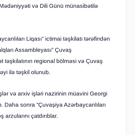
Mədəniyyəti və Dili Günü münasibətilə
anlıları Liqası” ictimai təşkilatı tərəfindən
alqları Assambleyası” Çuvaş
 təşkilatının regional bölməsi və Çuvaş
yi ilə təşkil olunub.
ər və arxiv işləri nazirinin müavini Georgi
edib. Daha sonra “Çuvaşiya Azərbaycanlıları
 arzularını çatdırıblar.