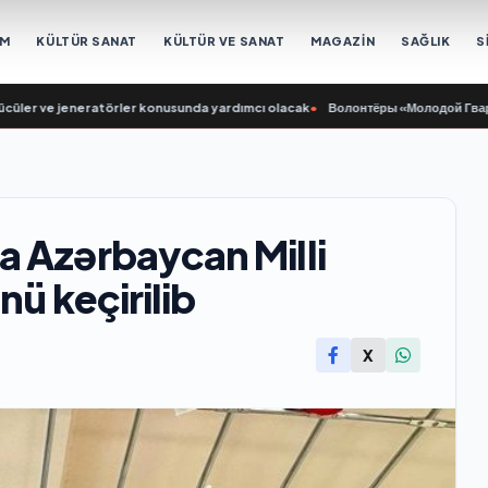
EM
KÜLTÜR SANAT
KÜLTÜR VE SANAT
MAGAZİN
SAĞLIK
S
r ve jeneratörler konusunda yardımcı olacak
•
Волонтёры «Молодой Гвардии Ед
a Azərbaycan Milli
nü keçirilib
X