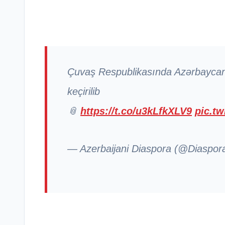
Çuvaş Respublikasında Azərbaycan 
keçirilib
📎
https://t.co/u3kLfkXLV9
pic.t
— Azerbaijani Diaspora (@Diaspo