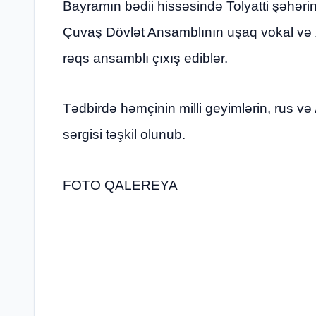
Bayramın bədii hissəsində Tolyatti şəhərin
Çuvaş Dövlət Ansamblının uşaq vokal və x
rəqs ansamblı çıxış ediblər.
Tədbirdə həmçinin milli geyimlərin, rus və 
sərgisi təşkil olunub.
FOTO QALEREYA