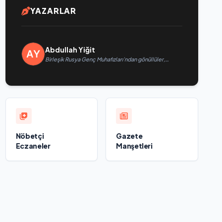
YAZARLAR
Abdullah Yiğit
Birleşik Rusya Genç Muhafızları’ndan gönüllüler,
Belgorod sakinlerine yangın söndürücüler ve
jeneratörler konusunda yardımcı olacak
Nöbetçi
Gazete
Eczaneler
Manşetleri