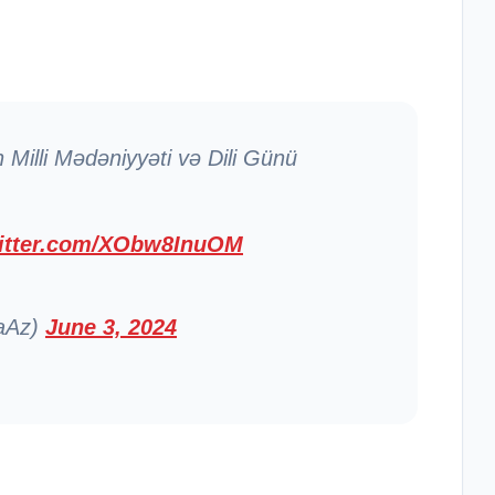
Milli Mədəniyyəti və Dili Günü
witter.com/XObw8InuOM
raAz)
June 3, 2024