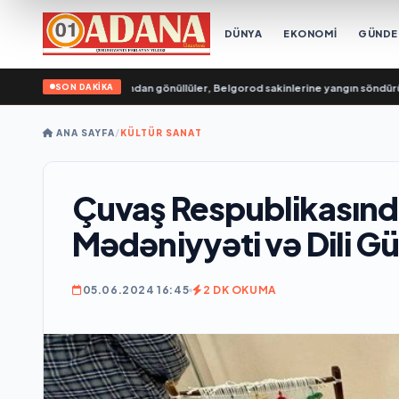
DÜNYA
EKONOMİ
GÜND
SON DAKİKA
a Genç Muhafızları’ndan gönüllüler, Belgorod sakinlerine yangın söndürücüle
ANA SAYFA
/
KÜLTÜR SANAT
Çuvaş Respublikasınd
Mədəniyyəti və Dili Gü
05.06.2024 16:45
2 DK OKUMA