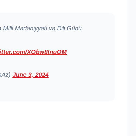
Milli Mədəniyyəti və Dili Günü
witter.com/XObw8InuOM
raAz)
June 3, 2024