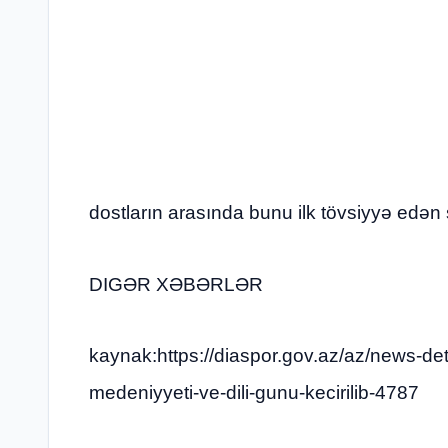
dostların arasında bunu ilk tövsiyyə edən 
DIGƏR XƏBƏRLƏR
kaynak:https://diaspor.gov.az/az/news-det
medeniyyeti-ve-dili-gunu-kecirilib-4787