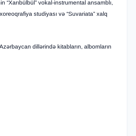
in “Xarıbülbül” vokal-instrumental ansamblı,
oreoqrafiya studiyası və “Suvariata” xalq
Azərbaycan dillərində kitabların, albomların