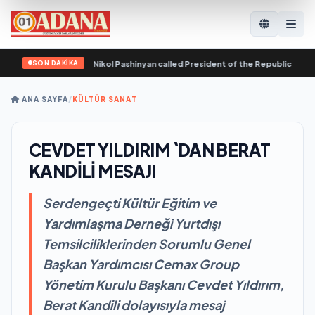
SON DAKİKA
epublic of Armenia Nikol Pashinyan called President of the Republic of Azerba
ANA SAYFA
/
KÜLTÜR SANAT
CEVDET YILDIRIM `DAN BERAT
KANDİLİ MESAJI
Serdengeçti Kültür Eğitim ve
Yardımlaşma Derneği Yurtdışı
Temsilciliklerinden Sorumlu Genel
Başkan Yardımcısı Cemax Group
Yönetim Kurulu Başkanı Cevdet Yıldırım,
Berat Kandili dolayısıyla mesaj