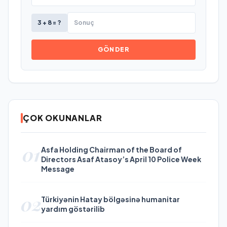
3 + 8 = ?
GÖNDER
ÇOK OKUNANLAR
01
Asfa Holding Chairman of the Board of
Directors Asaf Atasoy’s April 10 Police Week
Message
02
Türkiyənin Hatay bölgəsinə humanitar
yardım göstərilib