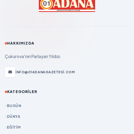
HAKKIMIZDA
Çukurova'nın Parlayan Yıldızı
INFO@01ADANAGAZETESI.COM
KATEGORILER
BUGÜN
DÜNYA
EĞİTİM