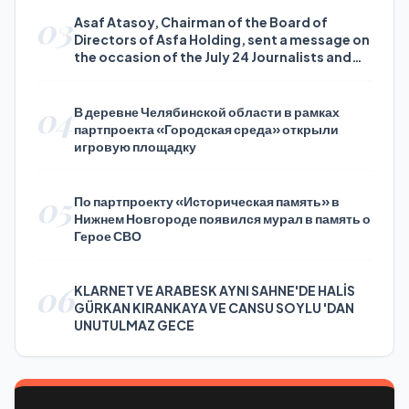
03
Asaf Atasoy, Chairman of the Board of
Directors of Asfa Holding, sent a message on
the occasion of the July 24 Journalists and
Press Day
04
В деревне Челябинской области в рамках
партпроекта «Городская среда» открыли
игровую площадку
05
По партпроекту «Историческая память» в
Нижнем Новгороде появился мурал в память о
Герое СВО
06
KLARNET VE ARABESK AYNI SAHNE'DE HALİS
GÜRKAN KIRANKAYA VE CANSU SOYLU 'DAN
UNUTULMAZ GECE