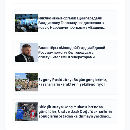
Инклюзивные организации передали
Владиславу Головину предложения в
новую Народную программу «Единой
России»
Волонтёры «Молодой Гвардии Единой
России» помогут белгородцам с
огнетушителями и генераторами
Evgeny Poddubny: Bugün gençlerimiz,
kazananların karakterini şekillendiriyor
Birleşik Rusya Genç Muhafızları’ndan
gönüllüler, Ural ve Uzak Doğu’daki sellerin
sonuçlarını ortadan kaldırmaya yardımcı
oluyor