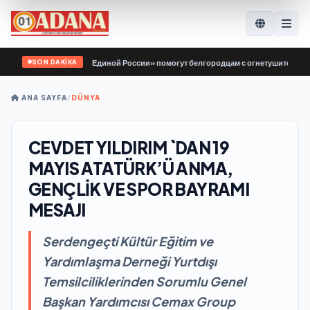
SON DAKİKA
«Молодой Гвардии Единой России» помогут белгородцам с огнетушителями и г
ANA SAYFA
/
DÜNYA
CEVDET YILDIRIM `DAN 19
MAYIS ATATÜRK’Ü ANMA,
GENÇLİK VE SPOR BAYRAMI
MESAJI
Serdengeçti Kültür Eğitim ve
Yardımlaşma Derneği Yurtdışı
Temsilciliklerinden Sorumlu Genel
Başkan Yardımcısı Cemax Group