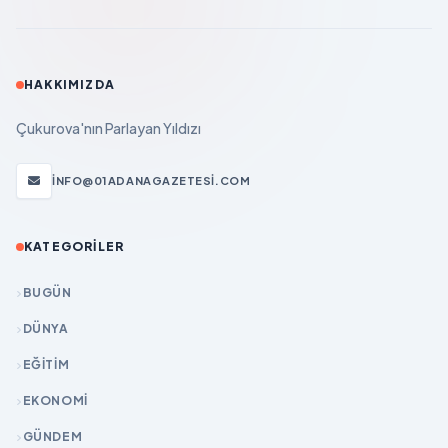
HAKKIMIZDA
Çukurova'nın Parlayan Yıldızı
INFO@01ADANAGAZETESI.COM
KATEGORILER
BUGÜN
DÜNYA
EĞİTİM
EKONOMİ
GÜNDEM