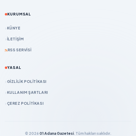
KURUMSAL
KÜNYE
İLETIŞIM
RSS SERVISI
YASAL
GIZLILIK POLITIKASI
KULLANIM ŞARTLARI
ÇEREZ POLITIKASI
© 2026
01 Adana Gazetesi
. Tüm hakları saklıdır.