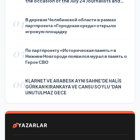
the occasion of the July 24 Journalists and
Press Day
04
В деревне Челябинской области в рамках
партпроекта «Городская среда» открыли
игровую площадку
05
По партпроекту «Историческая память» в
Нижнем Новгороде появился мурал в память о
Герое СВО
06
KLARNET VE ARABESK AYNI SAHNE'DE HALİS
GÜRKAN KIRANKAYA VE CANSU SOYLU 'DAN
UNUTULMAZ GECE
YAZARLAR