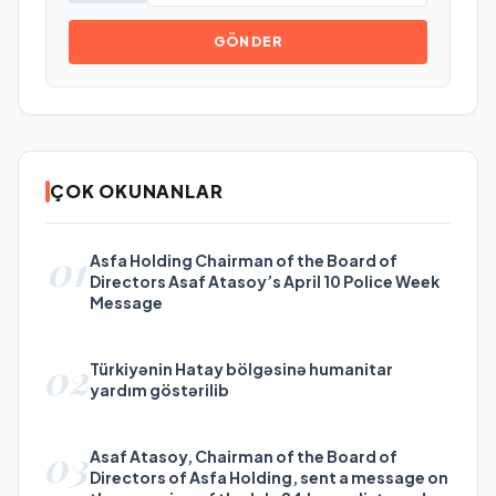
GÖNDER
ÇOK OKUNANLAR
01
Asfa Holding Chairman of the Board of
Directors Asaf Atasoy’s April 10 Police Week
Message
02
Türkiyənin Hatay bölgəsinə humanitar
yardım göstərilib
03
Asaf Atasoy, Chairman of the Board of
Directors of Asfa Holding, sent a message on