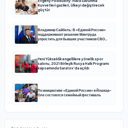
Evgeny Poddubny: Hava Savunma
Kuvvetleri gazileri, ülkeyi değiştirecek
güçtür
Владимир Сайбель: В «Единой России»
поддерживают решение Минтруда
упростить для бывших участников СВО
получение соцконтракта
Yeni Yükseklik engellilere yönelik spor
salonu, 2021 Birleşik Rusya Halk Programı
kapsamında Saratov’da açıldı
По инициативе «Единой России» в Йошкар-
Оле состоялся семейный фестиваль