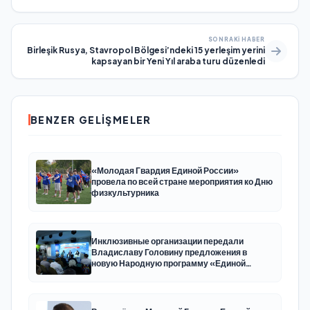
SONRAKI HABER
Birleşik Rusya, Stavropol Bölgesi’ndeki 15 yerleşim yerini
kapsayan bir Yeni Yıl araba turu düzenledi
BENZER GELIŞMELER
«Молодая Гвардия Единой России»
провела по всей стране мероприятия ко Дню
физкультурника
Инклюзивные организации передали
Владиславу Головину предложения в
новую Народную программу «Единой
России»