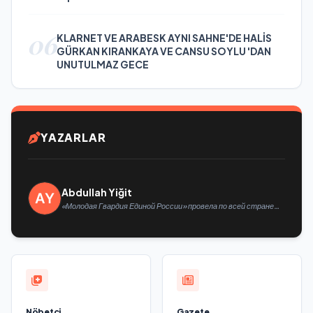
06
KLARNET VE ARABESK AYNI SAHNE'DE HALİS
GÜRKAN KIRANKAYA VE CANSU SOYLU 'DAN
UNUTULMAZ GECE
YAZARLAR
Abdullah Yiğit
«Молодая Гвардия Единой России» провела по всей стране
мероприятия ко Дню физкультурника
Nöbetçi
Gazete