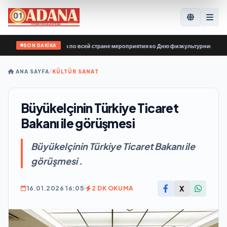
SON DAKİKA
й России» провела по всей стране мероприятия ко Дню физкультурника
•
Erme
ANA SAYFA
/
KÜLTÜR SANAT
Büyükelçinin Türkiye Ticaret
Bakanı ile görüşmesi
Büyükelçinin Türkiye Ticaret Bakanı ile
görüşmesi .
X
16.01.2026 16:05
2 DK OKUMA