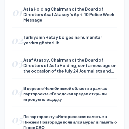
01
Asfa Holding Chairman of the Board of
Directors Asaf Atasoy’s April 10 Police Week
Message
02
Türkiyənin Hatay bölgəsinə humanitar
yardım göstərilib
03
Asaf Atasoy, Chairman of the Board of
Directors of Asfa Holding, sent a message on
the occasion of the July 24 Journalists and
Press Day
04
В деревне Челябинской области в рамках
партпроекта «Городская среда» открыли
игровую площадку
05
По партпроекту «Историческая память» в
Нижнем Новгороде появился мурал в память о
Герое СВО