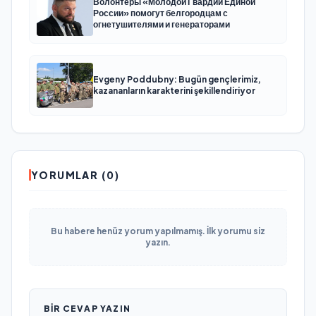
Волонтёры «Молодой Гвардии Единой
России» помогут белгородцам с
огнетушителями и генераторами
Evgeny Poddubny: Bugün gençlerimiz,
kazananların karakterini şekillendiriyor
YORUMLAR (0)
Bu habere henüz yorum yapılmamış. İlk yorumu siz
yazın.
BIR CEVAP YAZIN