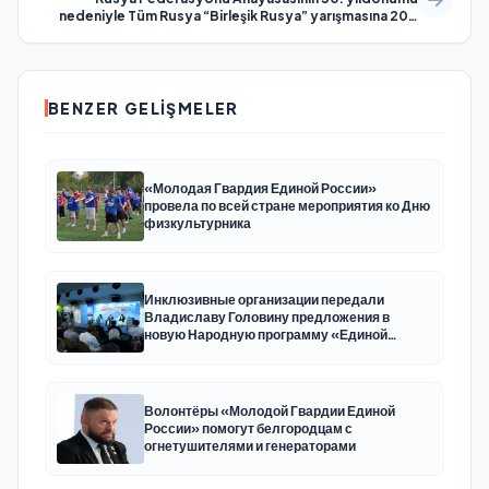
nedeniyle Tüm Rusya “Birleşik Rusya” yarışmasına 200
binden fazla kişi katıldı
BENZER GELIŞMELER
«Молодая Гвардия Единой России»
провела по всей стране мероприятия ко Дню
физкультурника
Инклюзивные организации передали
Владиславу Головину предложения в
новую Народную программу «Единой
России»
Волонтёры «Молодой Гвардии Единой
России» помогут белгородцам с
огнетушителями и генераторами