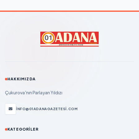
HAKKIMIZDA
Çukurova'nın Parlayan Yıldızı
INFO@01ADANAGAZETESI.COM
KATEGORILER