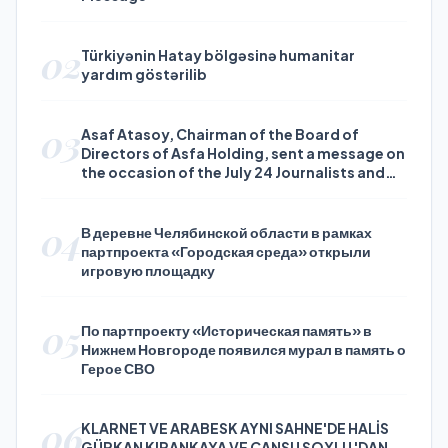
02
Türkiyənin Hatay bölgəsinə humanitar
yardım göstərilib
03
Asaf Atasoy, Chairman of the Board of
Directors of Asfa Holding, sent a message on
the occasion of the July 24 Journalists and
Press Day
04
В деревне Челябинской области в рамках
партпроекта «Городская среда» открыли
игровую площадку
05
По партпроекту «Историческая память» в
Нижнем Новгороде появился мурал в память о
Герое СВО
06
KLARNET VE ARABESK AYNI SAHNE'DE HALİS
GÜRKAN KIRANKAYA VE CANSU SOYLU 'DAN