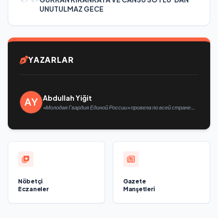
UNUTULMAZ GECE
YAZARLAR
Abdullah Yiğit
«Молодая Гвардия Единой России» провела по всей стране
мероприятия ко Дню физкультурника
Nöbetçi
Gazete
Eczaneler
Manşetleri