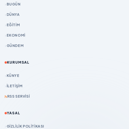
BUGÜN
DÜNYA
EĞİTİM
EKONOMİ
GÜNDEM
KURUMSAL
KÜNYE
İLETIŞIM
RSS SERVISI
YASAL
GIZLILIK POLITIKASI