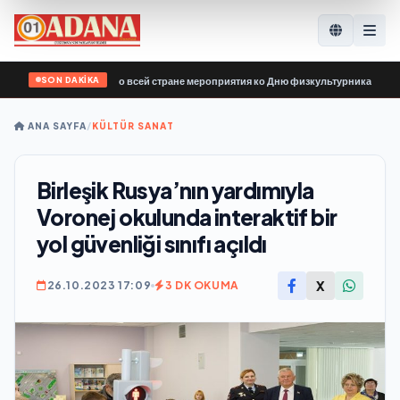
SON DAKİKA
России» провела по всей стране мероприятия ко Дню физкультурника
•
Ermenis
ANA SAYFA
/
KÜLTÜR SANAT
Birleşik Rusya’nın yardımıyla
Voronej okulunda interaktif bir
yol güvenliği sınıfı açıldı
X
26.10.2023 17:09
3 DK OKUMA