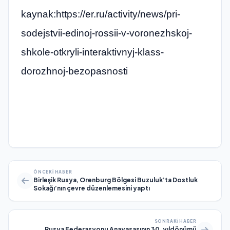
kaynak:https://er.ru/activity/news/pri-
sodejstvii-edinoj-rossii-v-voronezhskoj-
shkole-otkryli-interaktivnyj-klass-
dorozhnoj-bezopasnosti
ÖNCEKI HABER
Birleşik Rusya, Orenburg Bölgesi Buzuluk’ta Dostluk
Sokağı’nın çevre düzenlemesini yaptı
SONRAKI HABER
Rusya Federasyonu Anayasasının 30. yıldönümü