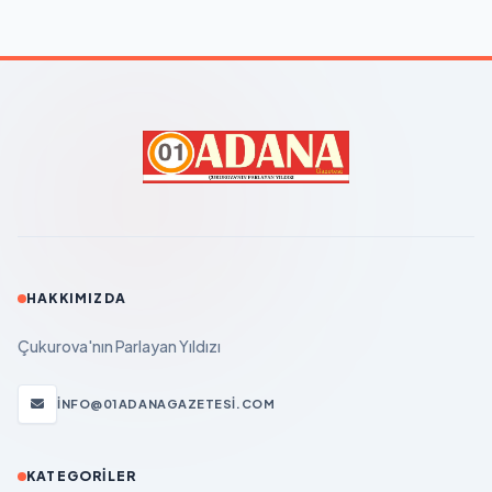
HAKKIMIZDA
Çukurova'nın Parlayan Yıldızı
INFO@01ADANAGAZETESI.COM
KATEGORILER