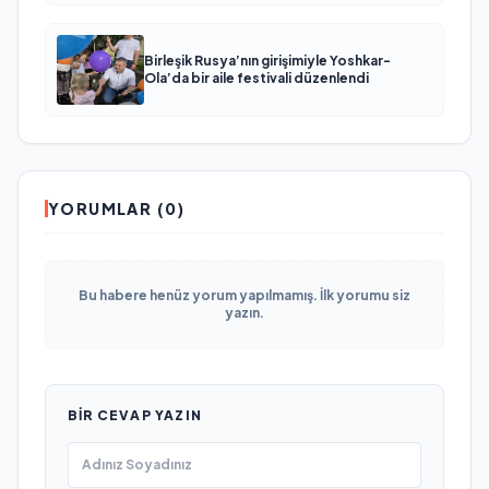
Birleşik Rusya’nın girişimiyle Yoshkar-
Ola’da bir aile festivali düzenlendi
YORUMLAR (0)
Bu habere henüz yorum yapılmamış. İlk yorumu siz
yazın.
BIR CEVAP YAZIN