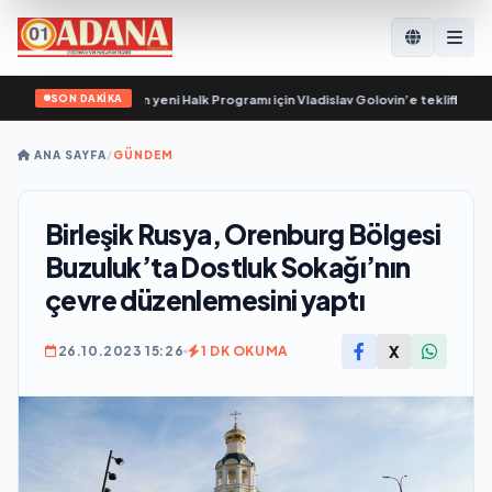
SON DAKİKA
r, Birleşik Rusya’nın yeni Halk Programı için Vladislav Golovin’e teklifler sundu
ANA SAYFA
/
GÜNDEM
Birleşik Rusya, Orenburg Bölgesi
Buzuluk’ta Dostluk Sokağı’nın
çevre düzenlemesini yaptı
X
26.10.2023 15:26
1 DK OKUMA