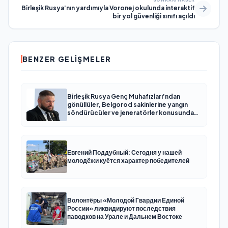
Birleşik Rusya’nın yardımıyla Voronej okulunda interaktif
bir yol güvenliği sınıfı açıldı
BENZER GELIŞMELER
Birleşik Rusya Genç Muhafızları’ndan
gönüllüler, Belgorod sakinlerine yangın
söndürücüler ve jeneratörler konusunda
yardımcı olacak
Евгений Поддубный: Сегодня у нашей
молодёжи куётся характер победителей
Волонтёры «Молодой Гвардии Единой
России» ликвидируют последствия
паводков на Урале и Дальнем Востоке