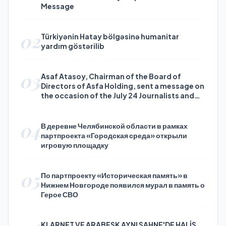
Message
02
Türkiyənin Hatay bölgəsinə humanitar
yardım göstərilib
03
Asaf Atasoy, Chairman of the Board of
Directors of Asfa Holding, sent a message on
the occasion of the July 24 Journalists and
Press Day
04
В деревне Челябинской области в рамках
партпроекта «Городская среда» открыли
игровую площадку
05
По партпроекту «Историческая память» в
Нижнем Новгороде появился мурал в память о
Герое СВО
KLARNET VE ARABESK AYNI SAHNE'DE HALİS