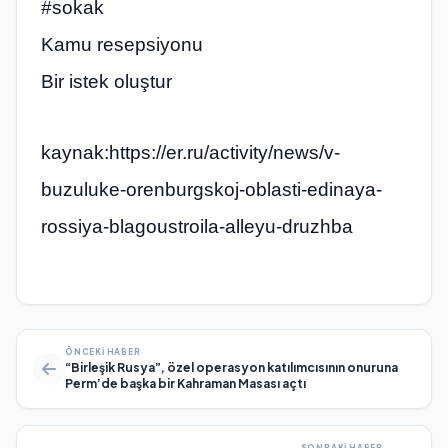
#sokak
Kamu resepsiyonu
Bir istek oluştur
kaynak:https://er.ru/activity/news/v-
buzuluke-orenburgskoj-oblasti-edinaya-
rossiya-blagoustroila-alleyu-druzhba
ÖNCEKI HABER
“Birleşik Rusya”, özel operasyon katılımcısının onuruna
Perm’de başka bir Kahraman Masası açtı
SONRAKI HABER