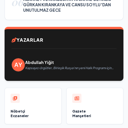
06
GÜRKAN KIRANKAYA VE CANSU SOYLU 'DAN
UNUTULMAZ GECE
YAZARLAR
Abdullah Yiğit
Kapsayıcı örgütler, Birleşik Rusya’nın yeni Halk Programı için
Vladislav Golovin’e teklifler sundu
Nöbetçi
Gazete
Eczaneler
Manşetleri