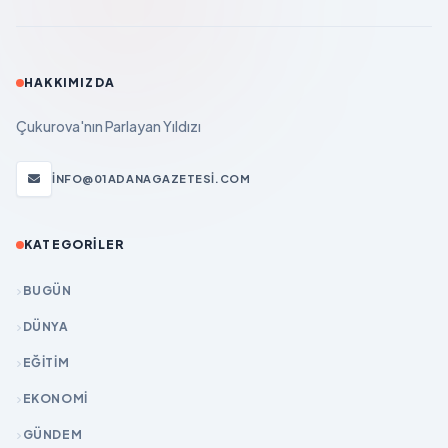
HAKKIMIZDA
Çukurova'nın Parlayan Yıldızı
INFO@01ADANAGAZETESI.COM
KATEGORILER
BUGÜN
DÜNYA
EĞİTİM
EKONOMİ
GÜNDEM