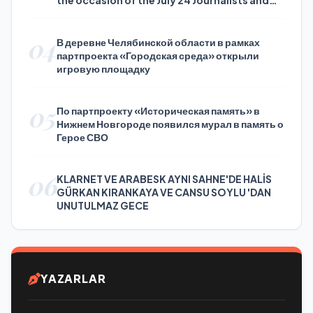
Press Day
04
В деревне Челябинской области в рамках
партпроекта «Городская среда» открыли
игровую площадку
05
По партпроекту «Историческая память» в
Нижнем Новгороде появился мурал в память о
Герое СВО
06
KLARNET VE ARABESK AYNI SAHNE'DE HALİS
GÜRKAN KIRANKAYA VE CANSU SOYLU 'DAN
UNUTULMAZ GECE
YAZARLAR