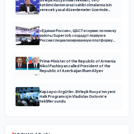
Birleşik Rusya milletvekilleri, SVO
katılımcılarının arazi sahibi olmalarına izin
verecek yasal düzenlemeler üzerinde
çalışacaklar
«Единая Россия», ЦБСТ и сервис по поиску
работы SuperJob создадут первую в
России специализированную платформу
для трудоустройства ветеранов СВО
Prime Minister of the Republic of Armenia
Nikol Pashinyan called President of the
Republic of Azerbaijan Ilham Aliyev
Kapsayıcı örgütler, Birleşik Rusya’nın yeni
Halk Programı için Vladislav Golovin’e
teklifler sundu