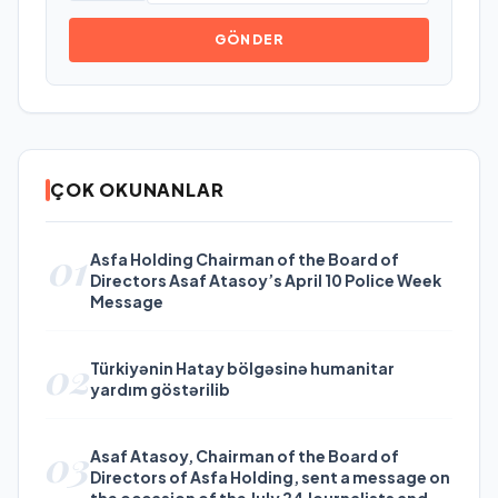
GÖNDER
ÇOK OKUNANLAR
01
Asfa Holding Chairman of the Board of
Directors Asaf Atasoy’s April 10 Police Week
Message
02
Türkiyənin Hatay bölgəsinə humanitar
yardım göstərilib
03
Asaf Atasoy, Chairman of the Board of
Directors of Asfa Holding, sent a message on
the occasion of the July 24 Journalists and