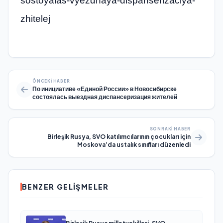
sostoyalas-vyezdnaya-dispanserizaciya-
zhitelej
ÖNCEKI HABER
По инициативе «Единой России» в Новосибирске
состоялась выездная диспансеризация жителей
SONRAKI HABER
Birleşik Rusya, SVO katılımcılarının çocukları için
Moskova’da ustalık sınıfları düzenledi
BENZER GELIŞMELER