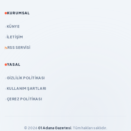
KURUMSAL
KÜNYE
İLETIŞIM
RSS SERVISI
YASAL
GIZLILIK POLITIKASI
KULLANIM ŞARTLARI
ÇEREZ POLITIKASI
© 2026
01 Adana Gazetesi
. Tüm hakları saklıdır.