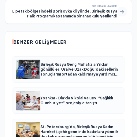
SONRAKI HABER
Lipetsk bölgesindeki Borisovka köyünde, Birleşik Rusya
Halk Programı kapsamında bir anaokulu yenilendi
BENZER GELIŞMELER
Birleşik Rusya Genç Muhafızları’ndan
gönüllüler, Ural ve Uzak Doğu’daki sellerin
sonuçlarını ortadan kaldırmaya yardımcı
oluyor
Yoshkar-Ola’da Nikolai Valuev, “Sağlıklı
Cumhuriyet” projesiyle tanıştı
St. Petersburg’da, Birleşik Rusya Kadın
Hareketi, şehir genelinde kadınlara yönelik
destek programlarının geliştirilmesi için