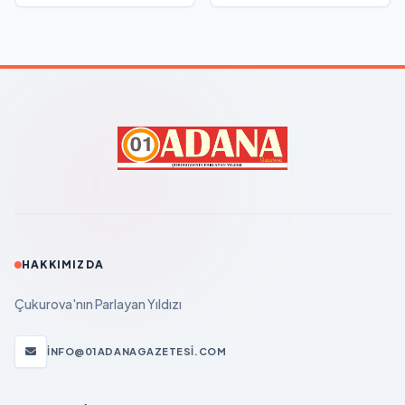
HAKKIMIZDA
Çukurova'nın Parlayan Yıldızı
INFO@01ADANAGAZETESI.COM