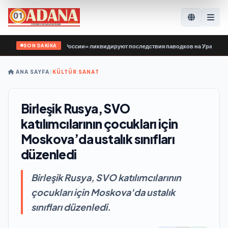
SON DAKİKA
 Гвардии Единой России» ликвидируют последствия паводков на Урале и Даль
ANA SAYFA
/
KÜLTÜR SANAT
Birleşik Rusya, SVO
katılımcılarının çocukları için
Moskova’da ustalık sınıfları
düzenledi
Birleşik Rusya, SVO katılımcılarının
çocukları için Moskova'da ustalık
sınıfları düzenledi.