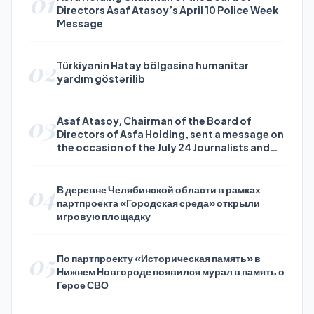
01
Directors Asaf Atasoy’s April 10 Police Week
Message
02
Türkiyənin Hatay bölgəsinə humanitar
yardım göstərilib
03
Asaf Atasoy, Chairman of the Board of
Directors of Asfa Holding, sent a message on
the occasion of the July 24 Journalists and
Press Day
04
В деревне Челябинской области в рамках
партпроекта «Городская среда» открыли
игровую площадку
05
По партпроекту «Историческая память» в
Нижнем Новгороде появился мурал в память о
Герое СВО