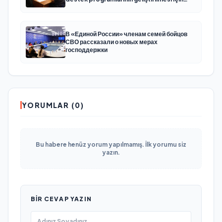
öneriler hazırladı
В «Единой России» членам семей бойцов
СВО рассказали о новых мерах
господдержки
YORUMLAR (0)
Bu habere henüz yorum yapılmamış. İlk yorumu siz
yazın.
BIR CEVAP YAZIN