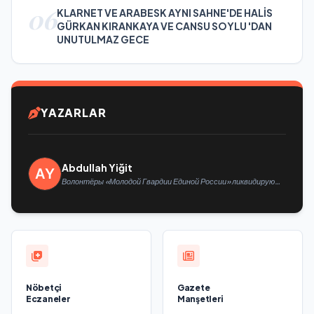
06
KLARNET VE ARABESK AYNI SAHNE'DE HALİS
GÜRKAN KIRANKAYA VE CANSU SOYLU 'DAN
UNUTULMAZ GECE
YAZARLAR
Abdullah Yiğit
Волонтёры «Молодой Гвардии Единой России» ликвидируют
последствия паводков на Урале и Дальнем Востоке
Nöbetçi
Gazete
Eczaneler
Manşetleri