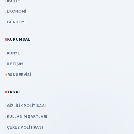
EĞİTİM
EKONOMİ
GÜNDEM
KURUMSAL
KÜNYE
İLETIŞIM
RSS SERVISI
YASAL
GIZLILIK POLITIKASI
KULLANIM ŞARTLARI
ÇEREZ POLITIKASI