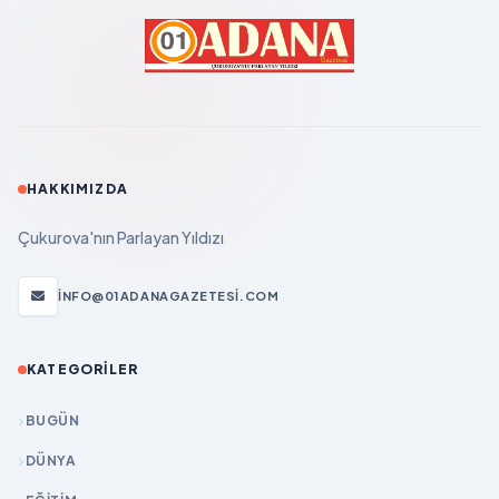
HAKKIMIZDA
Çukurova'nın Parlayan Yıldızı
INFO@01ADANAGAZETESI.COM
KATEGORILER
BUGÜN
DÜNYA