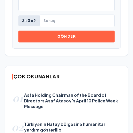
2 + 3 = ?
GÖNDER
ÇOK OKUNANLAR
01
Asfa Holding Chairman of the Board of
Directors Asaf Atasoy’s April 10 Police Week
Message
02
Türkiyənin Hatay bölgəsinə humanitar
yardım göstərilib