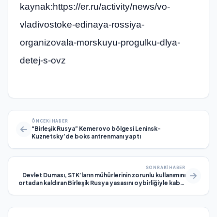
kaynak:https://er.ru/activity/news/vo-
vladivostoke-edinaya-rossiya-
organizovala-morskuyu-progulku-dlya-
detej-s-ovz
ÖNCEKI HABER
“Birleşik Rusya” Kemerovo bölgesi Leninsk-
Kuznetsky’de boks antrenmanı yaptı
SONRAKI HABER
Devlet Duması, STK’ların mühürlerinin zorunlu kullanımını
ortadan kaldıran Birleşik Rusya yasasını oybirliğiyle kabul
etti