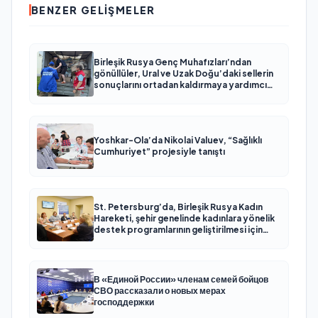
BENZER GELIŞMELER
Birleşik Rusya Genç Muhafızları’ndan
gönüllüler, Ural ve Uzak Doğu’daki sellerin
sonuçlarını ortadan kaldırmaya yardımcı
oluyor
Yoshkar-Ola’da Nikolai Valuev, “Sağlıklı
Cumhuriyet” projesiyle tanıştı
St. Petersburg’da, Birleşik Rusya Kadın
Hareketi, şehir genelinde kadınlara yönelik
destek programlarının geliştirilmesi için
öneriler hazırladı
В «Единой России» членам семей бойцов
СВО рассказали о новых мерах
господдержки