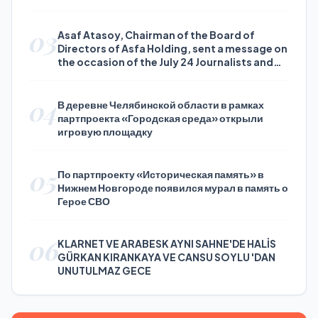
03
Asaf Atasoy, Chairman of the Board of
Directors of Asfa Holding, sent a message on
the occasion of the July 24 Journalists and
Press Day
04
В деревне Челябинской области в рамках
партпроекта «Городская среда» открыли
игровую площадку
05
По партпроекту «Историческая память» в
Нижнем Новгороде появился мурал в память о
Герое СВО
06
KLARNET VE ARABESK AYNI SAHNE'DE HALİS
GÜRKAN KIRANKAYA VE CANSU SOYLU 'DAN
UNUTULMAZ GECE