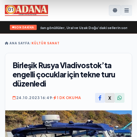
SON DAKİKA
 Genç Muhafızları’ndan gönüllüler, Ural ve Uzak Doğu’daki sellerin sonuçların
ANA SAYFA
/
KÜLTÜR SANAT
Birleşik Rusya Vladivostok’ta
engelli çocuklar için tekne turu
düzenledi
X
24.10.2023 16:49
1 DK OKUMA