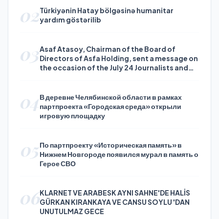
02
Türkiyənin Hatay bölgəsinə humanitar
yardım göstərilib
03
Asaf Atasoy, Chairman of the Board of
Directors of Asfa Holding, sent a message on
the occasion of the July 24 Journalists and
Press Day
04
В деревне Челябинской области в рамках
партпроекта «Городская среда» открыли
игровую площадку
05
По партпроекту «Историческая память» в
Нижнем Новгороде появился мурал в память о
Герое СВО
06
KLARNET VE ARABESK AYNI SAHNE'DE HALİS
GÜRKAN KIRANKAYA VE CANSU SOYLU 'DAN
UNUTULMAZ GECE