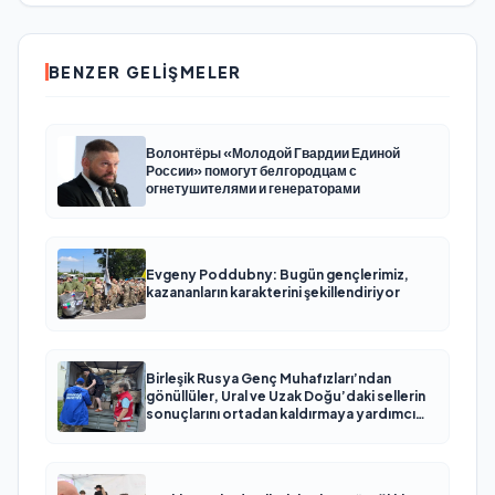
BENZER GELIŞMELER
Волонтёры «Молодой Гвардии Единой
России» помогут белгородцам с
огнетушителями и генераторами
Evgeny Poddubny: Bugün gençlerimiz,
kazananların karakterini şekillendiriyor
Birleşik Rusya Genç Muhafızları’ndan
gönüllüler, Ural ve Uzak Doğu’daki sellerin
sonuçlarını ortadan kaldırmaya yardımcı
oluyor