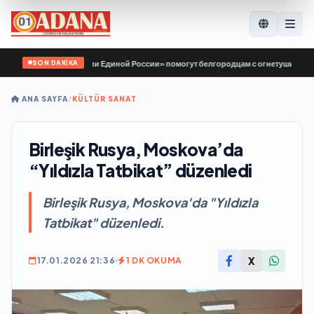
SON DAKİKA
ры «Молодой Гвардии Единой России» помогут белгородцам с огнетушителями 
ANA SAYFA
/
KÜLTÜR SANAT
Birleşik Rusya, Moskova’da
“Yıldızla Tatbikat” düzenledi
Birleşik Rusya, Moskova'da "Yıldızla
Tatbikat" düzenledi.
X
17.01.2026 21:36
1 DK OKUMA