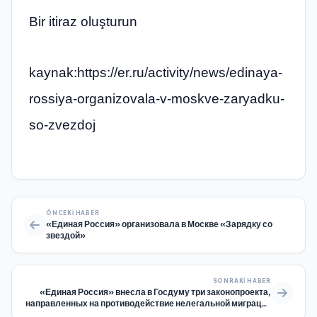
Bir itiraz oluşturun
kaynak:https://er.ru/activity/news/edinaya-
rossiya-organizovala-v-moskve-zaryadku-
so-zvezdoj
ÖNCEKI HABER
«Единая Россия» организовала в Москве «Зарядку со
звездой»
SONRAKI HABER
«Единая Россия» внесла в Госдуму три законопроекта,
направленных на противодействие нелегальной миграции
и защиту здоровья граждан