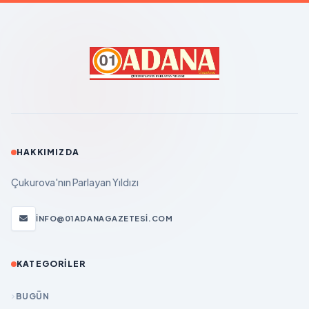
HAKKIMIZDA
Çukurova'nın Parlayan Yıldızı
INFO@01ADANAGAZETESI.COM
KATEGORILER
BUGÜN