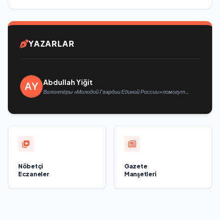
YAZARLAR
Abdullah Yiğit
Волонтёры «Молодой Гвардии Единой России» помогут
белгородцам с огнетушителями и генераторами
Nöbetçi
Gazete
Eczaneler
Manşetleri