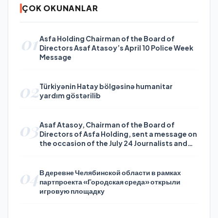
ÇOK OKUNANLAR
01
Asfa Holding Chairman of the Board of
Directors Asaf Atasoy’s April 10 Police Week
Message
02
Türkiyənin Hatay bölgəsinə humanitar
yardım göstərilib
03
Asaf Atasoy, Chairman of the Board of
Directors of Asfa Holding, sent a message on
the occasion of the July 24 Journalists and
Press Day
04
В деревне Челябинской области в рамках
партпроекта «Городская среда» открыли
игровую площадку