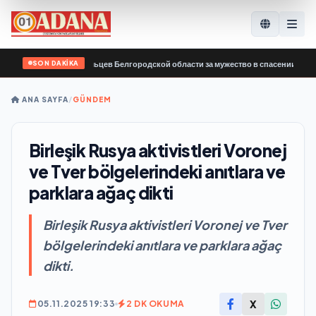
SON DAKİKA
годарил добровольцев Белгородской области за мужество в спасении пострада
ANA SAYFA
/
GÜNDEM
Birleşik Rusya aktivistleri Voronej
ve Tver bölgelerindeki anıtlara ve
parklara ağaç dikti
Birleşik Rusya aktivistleri Voronej ve Tver
bölgelerindeki anıtlara ve parklara ağaç
dikti.
X
05.11.2025 19:33
2 DK OKUMA