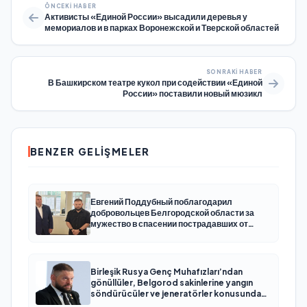
ÖNCEKI HABER
Активисты «Единой России» высадили деревья у
мемориалов и в парках Воронежской и Тверской областей
SONRAKI HABER
В Башкирском театре кукол при содействии «Единой
России» поставили новый мюзикл
BENZER GELIŞMELER
Евгений Поддубный поблагодарил
добровольцев Белгородской области за
мужество в спасении пострадавших от
обстрелов
Birleşik Rusya Genç Muhafızları’ndan
gönüllüler, Belgorod sakinlerine yangın
söndürücüler ve jeneratörler konusunda
yardımcı olacak