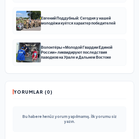
Евгений Поддубный: Сегодня у нашей
молодёжи куётся характер победителей
Волонтёры «Молодой Гвардии Единой
России» ликвидируют последствия
паводков на Урале и Дальнем Востоке
YORUMLAR (0)
Bu habere henüz yorum yapılmamış. İlk yorumu siz
yazın.