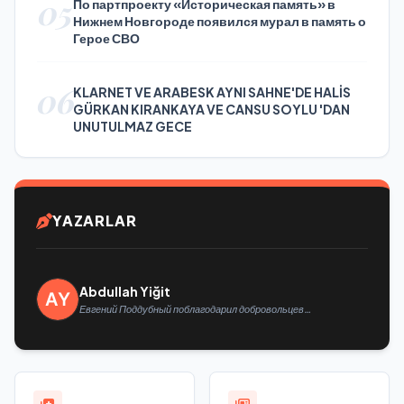
05
По партпроекту «Историческая память» в
Нижнем Новгороде появился мурал в память о
Герое СВО
06
KLARNET VE ARABESK AYNI SAHNE'DE HALİS
GÜRKAN KIRANKAYA VE CANSU SOYLU 'DAN
UNUTULMAZ GECE
YAZARLAR
Abdullah Yiğit
Евгений Поддубный поблагодарил добровольцев
Белгородской области за мужество в спасении
пострадавших от обстрелов