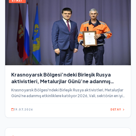
ETİKET
Krasnoyarsk Bölgesi’ndeki Birleşik Rusya
aktivistleri, Metalurjlar Günü’ne adanmış
etkinliklere katılıyor
Krasnoyarsk Bölgesi'ndeki Birleşik Rusya aktivistleri, Metalurjlar
Günü'ne adanmış etkinliklere katılıyor 2026, Vali, sektörün en iyi
temsilcilerine ödüller sundu Birleşik Rusya bölgesel şubesi
Sekreteri, Krasnoyarsk Bölgesi Valisi Mikhail Kotyukov, Severo-
19.07.2026
DETAY
Yeniseisky Belediye Bölgesi sakinlerini Metalurgist Günü kutladı
ve bölgesel ödüller sundu.