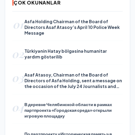
ÇOK OKUNANLAR
01
Asfa Holding Chairman of the Board of
Directors Asaf Atasoy’s April 10 Police Week
Message
02
Türkiyənin Hatay bölgəsinə humanitar
yardım göstərilib
03
Asaf Atasoy, Chairman of the Board of
Directors of Asfa Holding, sent a message on
the occasion of the July 24 Journalists and
Press Day
04
В деревне Челябинской области в рамках
партпроекта «Городская среда» открыли
игровую площадку
По партпроекту «Историческая память» в