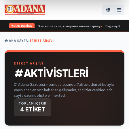
SON DAKİKA
бный: Ветераны СВО — это та сила, которая изменит страну
•
Evgeny Poddubny: 
ANA SAYFA
/
ETIKET ARŞIVI
ETİKET ARŞİVİ
#AKTIVISTLERI
01 Adana Gazetesi internet sitesinde #aktivistleri etiketiyle
yayınlanan en son haberler, gelişmeler, analizler ve videolar bu
sayfa üzerinde listelenmektedir.
TOPLAM İÇERİK
4 ETİKET