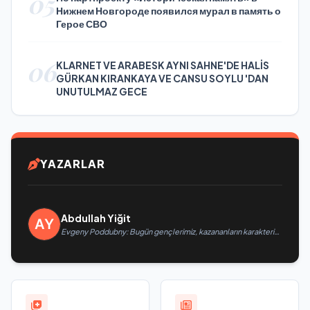
05
Нижнем Новгороде появился мурал в память о
Герое СВО
06
KLARNET VE ARABESK AYNI SAHNE'DE HALİS
GÜRKAN KIRANKAYA VE CANSU SOYLU 'DAN
UNUTULMAZ GECE
YAZARLAR
Abdullah Yiğit
Evgeny Poddubny: Bugün gençlerimiz, kazananların karakterini
şekillendiriyor