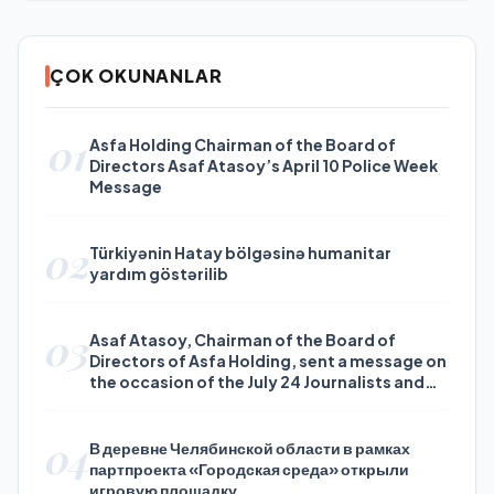
ÇOK OKUNANLAR
01
Asfa Holding Chairman of the Board of
Directors Asaf Atasoy’s April 10 Police Week
Message
02
Türkiyənin Hatay bölgəsinə humanitar
yardım göstərilib
03
Asaf Atasoy, Chairman of the Board of
Directors of Asfa Holding, sent a message on
the occasion of the July 24 Journalists and
Press Day
04
В деревне Челябинской области в рамках
партпроекта «Городская среда» открыли
игровую площадку