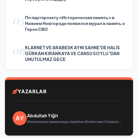
05
По партпроекту «Историческая память» в
Нижнем Новгороде появился мурал в память о
Герое СВО
06
KLARNET VE ARABESK AYNI SAHNE'DE HALİS
GÜRKAN KIRANKAYA VE CANSU SOYLU 'DAN
UNUTULMAZ GECE
YAZARLAR
Abdullah Yiğit
Инклюзивные организации передали Владиславу Головину
предложения в новую Народную программу «Единой России»