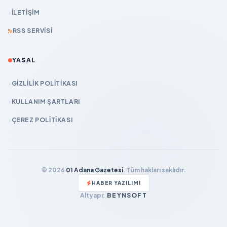
İLETIŞIM
RSS SERVISI
YASAL
GIZLILIK POLITIKASI
KULLANIM ŞARTLARI
ÇEREZ POLITIKASI
© 2026
01 Adana Gazetesi
. Tüm hakları saklıdır.
HABER YAZILIMI
Altyapı:
BEYNSOFT