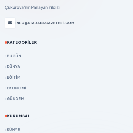
Çukurova'nın Parlayan Yıldızı
INFO@01ADANAGAZETESI.COM
KATEGORILER
BUGÜN
DÜNYA
EĞİTİM
EKONOMİ
GÜNDEM
KURUMSAL
KÜNYE