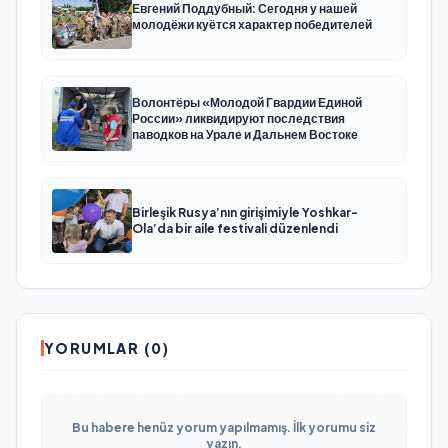
Евгений Поддубный: Сегодня у нашей
молодёжи куётся характер победителей
Волонтёры «Молодой Гвардии Единой
России» ликвидируют последствия
паводков на Урале и Дальнем Востоке
Birleşik Rusya’nın girişimiyle Yoshkar-
Ola’da bir aile festivali düzenlendi
YORUMLAR (0)
Bu habere henüz yorum yapılmamış. İlk yorumu siz
yazın.