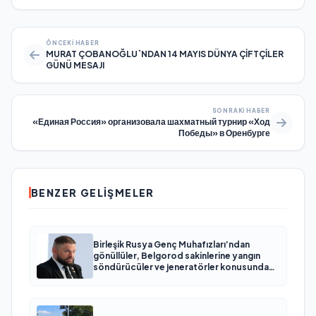
ÖNCEKI HABER
MURAT ÇOBANOĞLU`NDAN 14 MAYIS DÜNYA ÇİFTÇİLER
GÜNÜ MESAJI
SONRAKI HABER
«Единая Россия» организовала шахматный турнир «Ход
Победы» в Оренбурге
BENZER GELIŞMELER
Birleşik Rusya Genç Muhafızları’ndan
gönüllüler, Belgorod sakinlerine yangın
söndürücüler ve jeneratörler konusunda
yardımcı olacak