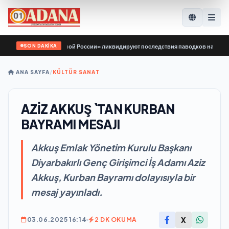
SON DAKİKA
одой Гвардии Единой России» ликвидируют последствия паводков на Урале и 
ANA SAYFA
/
KÜLTÜR SANAT
AZİZ AKKUŞ `TAN KURBAN
BAYRAMI MESAJI
Akkuş Emlak Yönetim Kurulu Başkanı
Diyarbakırlı Genç Girişimci İş Adamı Aziz
Akkuş, Kurban Bayramı dolayısıyla bir
mesaj yayınladı.
X
03.06.2025 16:14
2 DK OKUMA