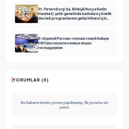
St. Petersburg’da, Birleşik Rusya Kadın
Hareketi, şehir genelinde kadınlara yönelik
destek programlarının geliştirilmesi için
öneriler hazırladı
В «Единой России» членам семей бойцов
СВО рассказали о новых мерах
господдержки
YORUMLAR (0)
Bu habere henüz yorum yapılmamış. İlk yorumu siz
yazın.