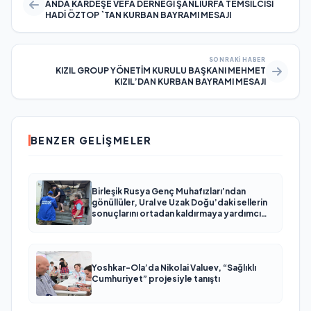
ANDA KARDEŞE VEFA DERNEĞİ ŞANLIURFA TEMSİLCİSİ
HADİ ÖZTOP `TAN KURBAN BAYRAMI MESAJI
SONRAKI HABER
KIZIL GROUP YÖNETİM KURULU BAŞKANI MEHMET
KIZIL’DAN KURBAN BAYRAMI MESAJI
BENZER GELIŞMELER
Birleşik Rusya Genç Muhafızları’ndan
gönüllüler, Ural ve Uzak Doğu’daki sellerin
sonuçlarını ortadan kaldırmaya yardımcı
oluyor
Yoshkar-Ola’da Nikolai Valuev, “Sağlıklı
Cumhuriyet” projesiyle tanıştı