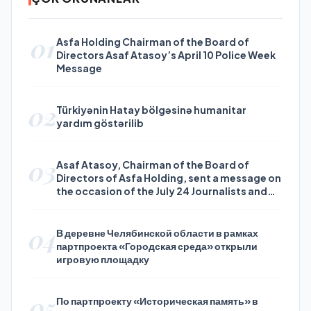
01
Asfa Holding Chairman of the Board of
Directors Asaf Atasoy’s April 10 Police Week
Message
02
Türkiyənin Hatay bölgəsinə humanitar
yardım göstərilib
03
Asaf Atasoy, Chairman of the Board of
Directors of Asfa Holding, sent a message on
the occasion of the July 24 Journalists and
Press Day
04
В деревне Челябинской области в рамках
партпроекта «Городская среда» открыли
игровую площадку
05
По партпроекту «Историческая память» в