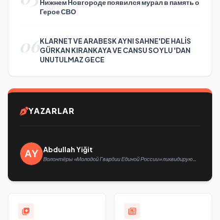
Нижнем Новгороде появился мурал в память о
Герое СВО
06
KLARNET VE ARABESK AYNI SAHNE'DE HALİS
GÜRKAN KIRANKAYA VE CANSU SOYLU 'DAN
UNUTULMAZ GECE
YAZARLAR
Abdullah Yiğit
Волонтёры «Молодой Гвардии Единой России» ликвидируют
последствия паводков на Урале и Дальнем Востоке