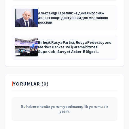
Александр Карелин: «Единая Россия»
делает спорт доступным для миллионов
россиян
Birleşik Rusya Partisi, Rusya Federasyonu
Merkez Bankası ve iş arama hizmeti
SuperJob, Sovyet Askeri Bölgesi
gazilerinin istihdamı için Rusya’da ilk
uzmanlaşmış platformu oluşturacak
YORUMLAR (0)
Bu habere henüz yorum yapılmamış. İlk yorumu siz
yazın.