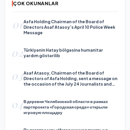
ÇOK OKUNANLAR
01
Asfa Holding Chairman of the Board of
Directors Asaf Atasoy’s April 10 Police Week
Message
02
Türkiyənin Hatay bölgəsinə humanitar
yardım göstərilib
03
Asaf Atasoy, Chairman of the Board of
Directors of Asfa Holding, sent a message on
the occasion of the July 24 Journalists and
Press Day
04
В деревне Челябинской области в рамках
партпроекта «Городская среда» открыли
игровую площадку
По партпроекту «Историческая память» в