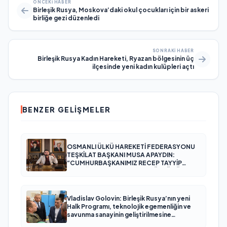
ÖNCEKI HABER
Birleşik Rusya, Moskova’daki okul çocukları için bir askeri
birliğe gezi düzenledi
SONRAKI HABER
Birleşik Rusya Kadın Hareketi, Ryazan bölgesinin üç
ilçesinde yeni kadın kulüpleri açtı
BENZER GELIŞMELER
OSMANLI ÜLKÜ HAREKETİ FEDERASYONU
TEŞKİLAT BAŞKANI MUSA APAYDIN:
“CUMHURBAŞKANIMIZ RECEP TAYYİP
ERDOĞAN’IN YANINDAYIZ, GÜÇLÜ TÜRKİYE
HEDEFİNE KARARLILIKLA YÜRÜYORUZ”
Vladislav Golovin: Birleşik Rusya’nın yeni
Halk Programı, teknolojik egemenliğin ve
savunma sanayinin geliştirilmesine
odaklanacak