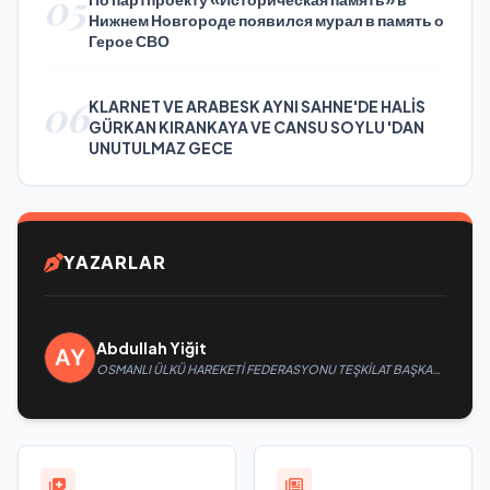
05
Нижнем Новгороде появился мурал в память о
Герое СВО
06
KLARNET VE ARABESK AYNI SAHNE'DE HALİS
GÜRKAN KIRANKAYA VE CANSU SOYLU 'DAN
UNUTULMAZ GECE
YAZARLAR
Abdullah Yiğit
OSMANLI ÜLKÜ HAREKETİ FEDERASYONU TEŞKİLAT BAŞKANI
MUSA APAYDIN: “CUMHURBAŞKANIMIZ RECEP TAYYİP
ERDOĞAN’IN YANINDAYIZ, GÜÇLÜ TÜRKİYE HEDEFİNE
KARARLILIKLA YÜRÜYORUZ”