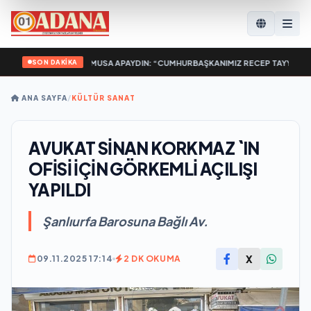
SON DAKİKA
KİLAT BAŞKANI MUSA APAYDIN: “CUMHURBAŞKANIMIZ RECEP TAYYİP ERDOĞAN’
ANA SAYFA
/
KÜLTÜR SANAT
AVUKAT SİNAN KORKMAZ `IN
OFİSİ İÇİN GÖRKEMLİ AÇILIŞI
YAPILDI
Şanlıurfa Barosuna Bağlı Av.
X
09.11.2025 17:14
2 DK OKUMA