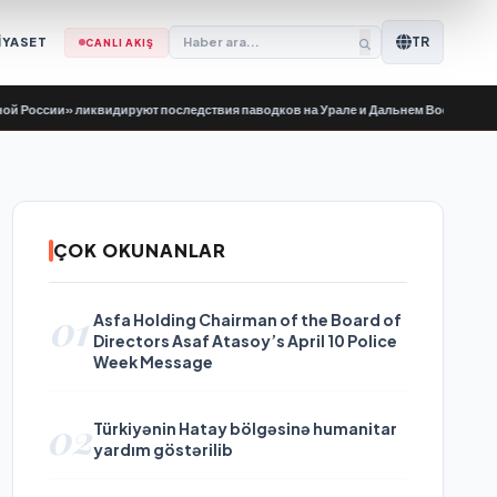
TR
İYASET
CANLI AKIŞ
ии» ликвидируют последствия паводков на Урале и Дальнем Востоке
•
Birleşi
ÇOK OKUNANLAR
01
Asfa Holding Chairman of the Board of
Directors Asaf Atasoy’s April 10 Police
Week Message
02
Türkiyənin Hatay bölgəsinə humanitar
yardım göstərilib