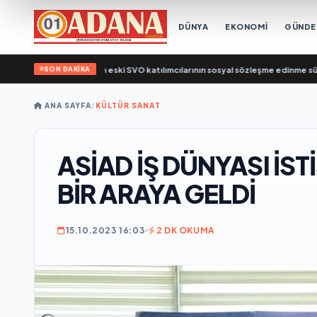
DÜNYA
EKONOMİ
GÜND
SON DAKİKA
Çalışma Bakanlığı’nın eski SVO katılımcılarının sosyal sözleşme edinme sürecini 
ANA SAYFA
/
KÜLTÜR SANAT
ASİAD İŞ DÜNYASI İS
BİR ARAYA GELDİ
15.10.2023 16:03
2 DK OKUMA