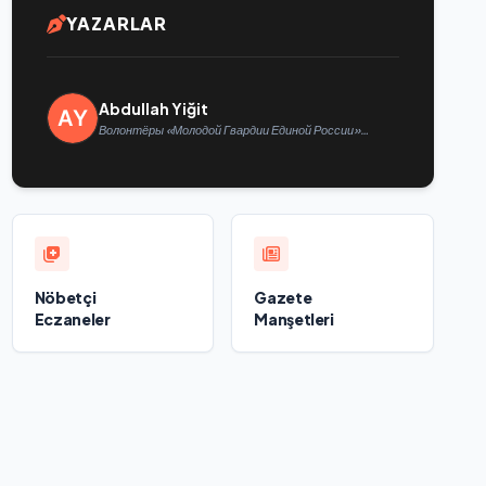
YAZARLAR
Abdullah Yiğit
Волонтёры «Молодой Гвардии Единой России»
ликвидируют последствия паводков на Урале и
Дальнем Востоке
Nöbetçi
Gazete
Eczaneler
Manşetleri