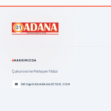
HAKKIMIZDA
Çukurova'nın Parlayan Yıldızı
INFO@01ADANAGAZETESI.COM