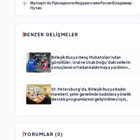
Мулоқот бо Президенти Федератсияи Русия Владимир
Путин
BENZER GELIŞMELER
Birleşik Rusya Genç Muhafızları’ndan
gönüllüler, Ural ve Uzak Doğu’daki sellerin
sonuçlarını ortadan kaldırmaya yardımcı
oluyor
St. Petersburg’da, Birleşik Rusya Kadın
Hareketi, şehir genelinde kadınlara yönelik
destek programlarının geliştirilmesi için
öneriler hazırladı
YORUMLAR (0)