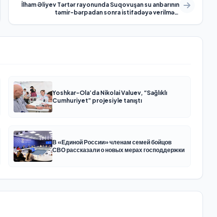
İlham Əliyev Tərtər rayonunda Suqovuşan su anbarının
təmir-bərpadan sonra istifadəyə verilməsi
mərasimində iştirak edib
Yoshkar-Ola’da Nikolai Valuev, “Sağlıklı
Cumhuriyet” projesiyle tanıştı
В «Единой России» членам семей бойцов
СВО рассказали о новых мерах господдержки