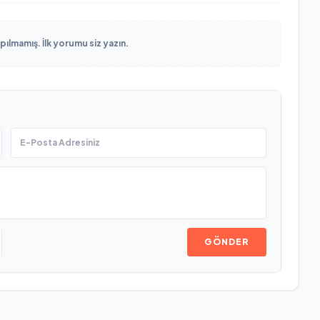
lmamış. İlk yorumu siz yazın.
GÖNDER