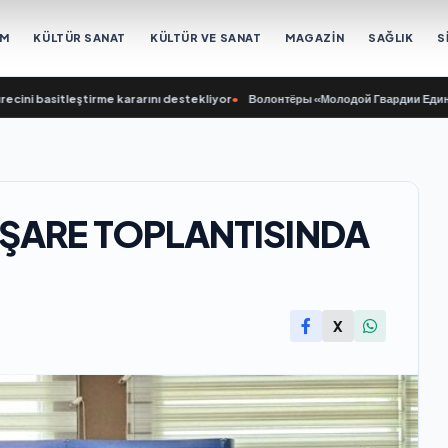
EM
KÜLTÜR SANAT
KÜLTÜR VE SANAT
MAGAZİN
SAĞLIK
S
basitleştirme kararını destekliyor
•
Волонтёры «Молодой Гвардии Единой Росс
TİŞARE TOPLANTISINDA
X