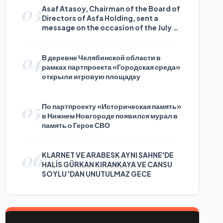
03
Asaf Atasoy, Chairman of the Board of
Directors of Asfa Holding, sent a
message on the occasion of the July 24
Journalists and Press Day
04
В деревне Челябинской области в
рамках партпроекта «Городская среда»
открыли игровую площадку
05
По партпроекту «Историческая память»
в Нижнем Новгороде появился мурал в
память о Герое СВО
06
KLARNET VE ARABESK AYNI SAHNE'DE
HALİS GÜRKAN KIRANKAYA VE CANSU
SOYLU 'DAN UNUTULMAZ GECE