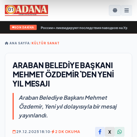
SON DAKİKA
ой Гвардии Единой России» ликвидируют последствия паводков на Урале и Да
ANA SAYFA
/
KÜLTÜR SANAT
ARABAN BELEDİYE BAŞKANI
MEHMET ÖZDEMİR`DEN YENİ
YIL MESAJI
Araban Belediye Başkanı Mehmet
Özdemir, Yeni yıl dolayısıyla bir mesaj
yayınlandı.
X
29.12.2025 18:10
2 DK OKUMA