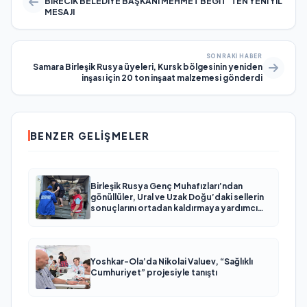
BİRECİK BELEDİYE BAŞKANI MEHMET BEGİT `TEN YENİ YIL
MESAJI
SONRAKI HABER
Samara Birleşik Rusya üyeleri, Kursk bölgesinin yeniden
inşası için 20 ton inşaat malzemesi gönderdi
BENZER GELIŞMELER
Birleşik Rusya Genç Muhafızları’ndan
gönüllüler, Ural ve Uzak Doğu’daki sellerin
sonuçlarını ortadan kaldırmaya yardımcı
oluyor
Yoshkar-Ola’da Nikolai Valuev, “Sağlıklı
Cumhuriyet” projesiyle tanıştı