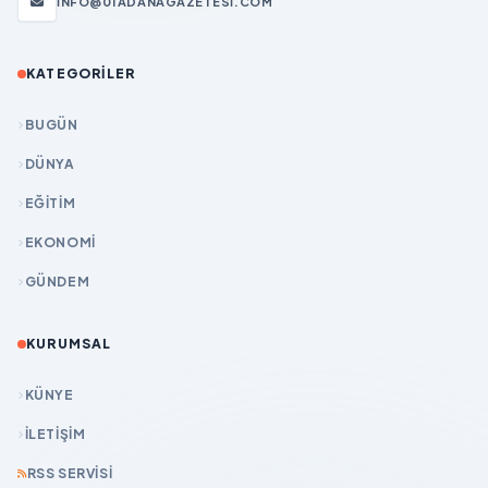
INFO@01ADANAGAZETESI.COM
KATEGORILER
BUGÜN
DÜNYA
EĞİTİM
EKONOMİ
GÜNDEM
KURUMSAL
KÜNYE
İLETIŞIM
RSS SERVISI