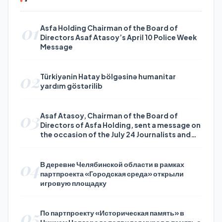
01
Asfa Holding Chairman of the Board of
Directors Asaf Atasoy’s April 10 Police Week
Message
02
Türkiyənin Hatay bölgəsinə humanitar
yardım göstərilib
03
Asaf Atasoy, Chairman of the Board of
Directors of Asfa Holding, sent a message on
the occasion of the July 24 Journalists and
Press Day
04
В деревне Челябинской области в рамках
партпроекта «Городская среда» открыли
игровую площадку
05
По партпроекту «Историческая память» в