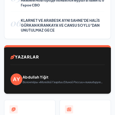
Нижнем Новгороде появился мурал в память о
Герое СВО
06
KLARNET VE ARABESK AYNI SAHNE'DE HALİS
GÜRKAN KIRANKAYA VE CANSU SOYLU 'DAN
UNUTULMAZ GECE
YAZARLAR
Abdullah Yiğit
Волонтёры «Молодой Гвардии Единой России» ликвидируют
последствия паводков на Урале и Дальнем Востоке