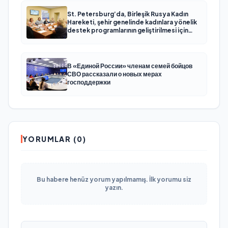
St. Petersburg’da, Birleşik Rusya Kadın
Hareketi, şehir genelinde kadınlara yönelik
destek programlarının geliştirilmesi için
öneriler hazırladı
В «Единой России» членам семей бойцов
СВО рассказали о новых мерах
господдержки
YORUMLAR (0)
Bu habere henüz yorum yapılmamış. İlk yorumu siz
yazın.