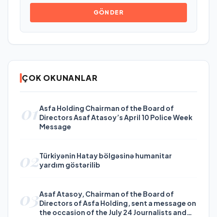
GÖNDER
ÇOK OKUNANLAR
01
Asfa Holding Chairman of the Board of
Directors Asaf Atasoy’s April 10 Police Week
Message
02
Türkiyənin Hatay bölgəsinə humanitar
yardım göstərilib
03
Asaf Atasoy, Chairman of the Board of
Directors of Asfa Holding, sent a message on
the occasion of the July 24 Journalists and