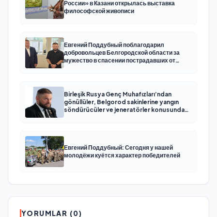
России» в Казани открылась выставка
философской живописи
Евгений Поддубный поблагодарил
добровольцев Белгородской области за
мужество в спасении пострадавших от
обстрелов
Birleşik Rusya Genç Muhafızları’ndan
gönüllüler, Belgorod sakinlerine yangın
söndürücüler ve jeneratörler konusunda
yardımcı olacak
Евгений Поддубный: Сегодня у нашей
молодёжи куётся характер победителей
YORUMLAR (0)