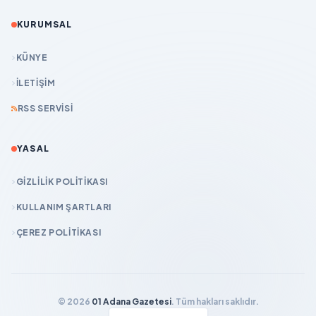
KURUMSAL
KÜNYE
İLETIŞIM
RSS SERVISI
YASAL
GIZLILIK POLITIKASI
KULLANIM ŞARTLARI
ÇEREZ POLITIKASI
© 2026
01 Adana Gazetesi
. Tüm hakları saklıdır.