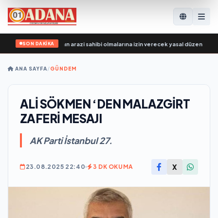
SON DAKİKA
i, SVO katılımcılarının arazi sahibi olmalarına izin verecek yasal düzenlemeler 
ANA SAYFA
/
GÜNDEM
ALİ SÖKMEN ‘DEN MALAZGİRT
ZAFERİ MESAJI
AK Parti İstanbul 27.
X
23.08.2025 22:40
3 DK OKUMA