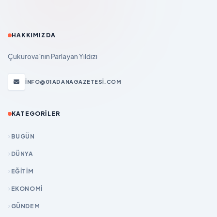
HAKKIMIZDA
Çukurova'nın Parlayan Yıldızı
INFO@01ADANAGAZETESI.COM
KATEGORILER
BUGÜN
DÜNYA
EĞİTİM
EKONOMİ
GÜNDEM