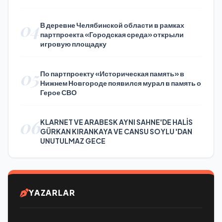
Press Day
04
В деревне Челябинской области в рамках
партпроекта «Городская среда» открыли
игровую площадку
05
По партпроекту «Историческая память» в
Нижнем Новгороде появился мурал в память о
Герое СВО
06
KLARNET VE ARABESK AYNI SAHNE'DE HALİS
GÜRKAN KIRANKAYA VE CANSU SOYLU 'DAN
UNUTULMAZ GECE
YAZARLAR