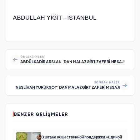
ABDULLAH YİĞİT –İSTANBUL
ÖNCEKI HABER
ABDÜLKADİR ARSLAN `DAN MALAZGİRT ZAFERİ MESAJI
SONRAKI HABER
NESLİHAN YÜRÜKSOY’ DAN MALAZGİRT ZAFERİ MESAJI
BENZER GELIŞMELER
В штабе общественной поддержки «Единой