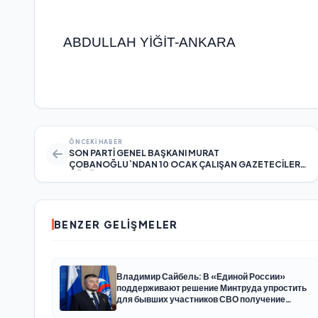
ABDULLAH YİĞİT-ANKARA
ÖNCEKI HABER
SON PARTİ GENEL BAŞKANI MURAT
ÇOBANOĞLU`NDAN 10 OCAK ÇALIŞAN GAZETECİLER
GÜNÜ MESAJI
BENZER GELIŞMELER
Владимир Сайбель: В «Единой России»
поддерживают решение Минтруда упростить
для бывших участников СВО получение
соцконтракта