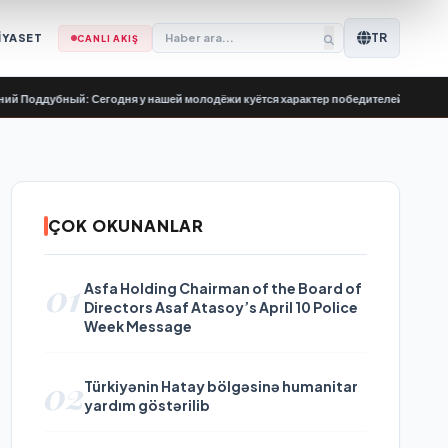
TR
İYASET
CANLI AKIŞ
ддубный: Сегодня у нашей молодёжи куётся характер победителей
•
Владимир 
ÇOK OKUNANLAR
01
Asfa Holding Chairman of the Board of
Directors Asaf Atasoy’s April 10 Police
Week Message
02
Türkiyənin Hatay bölgəsinə humanitar
yardım göstərilib