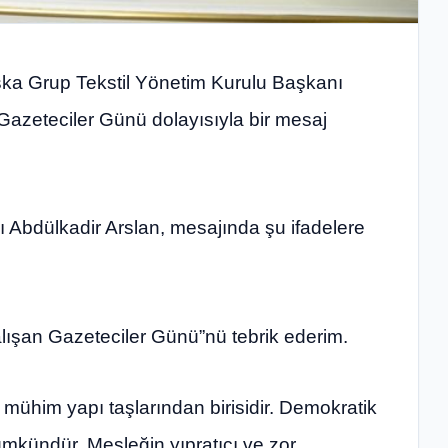
ska Grup Tekstil Yönetim Kurulu Başkanı
Gazeteciler Günü dolayısıyla bir mesaj
 Abdülkadir Arslan, mesajında şu ifadelere
ışan Gazeteciler Günü”nü tebrik ederim.
 mühim yapı taşlarından birisidir. Demokratik
ümkündür. Mesleğin yıpratıcı ve zor