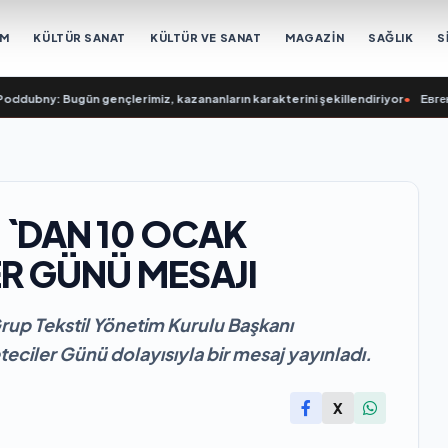
EM
KÜLTÜR SANAT
KÜLTÜR VE SANAT
MAGAZİN
SAĞLIK
S
ny: Bugün gençlerimiz, kazananların karakterini şekillendiriyor
•
Евгений По
 `DAN 10 OCAK
R GÜNÜ MESAJI
Grup Tekstil Yönetim Kurulu Başkanı
eciler Günü dolayısıyla bir mesaj yayınladı.
X