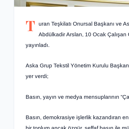
T
uran Teşkilatı Onursal Başkanı ve A
Abdülkadir Arslan, 10 Ocak Çalışan 
yayınladı.
Aska Grup Tekstil Yönetim Kurulu Başkanı
yer verdi;
Basın, yayın ve medya mensuplarının “Çal
Basın, demokrasiye işlerlik kazandıran en
bir toplum ancak özgür, şeffaf basın ile m