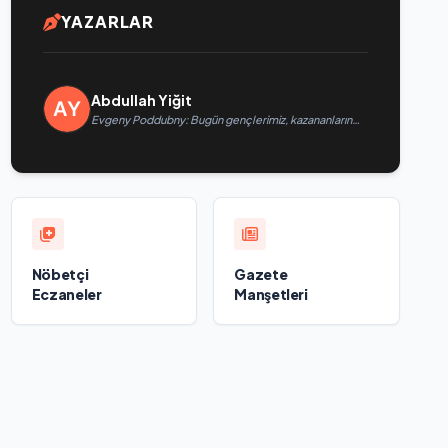
YAZARLAR
Abdullah Yiğit
Evgeny Poddubny: Bugün gençlerimiz, kazananların
karakterini şekillendiriyor
Nöbetçi
Gazete
Eczaneler
Manşetleri