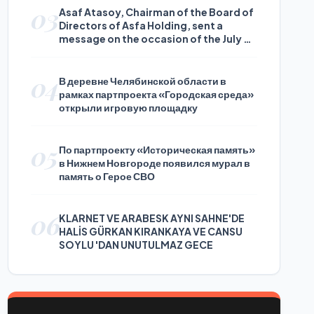
03
Asaf Atasoy, Chairman of the Board of
Directors of Asfa Holding, sent a
message on the occasion of the July 24
Journalists and Press Day
04
В деревне Челябинской области в
рамках партпроекта «Городская среда»
открыли игровую площадку
05
По партпроекту «Историческая память»
в Нижнем Новгороде появился мурал в
память о Герое СВО
06
KLARNET VE ARABESK AYNI SAHNE'DE
HALİS GÜRKAN KIRANKAYA VE CANSU
SOYLU 'DAN UNUTULMAZ GECE