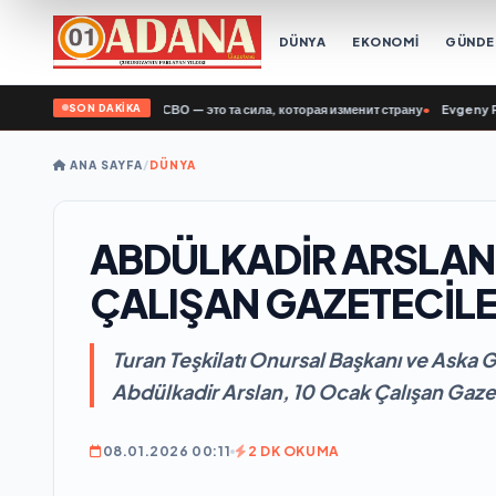
DÜNYA
EKONOMİ
GÜND
SON DAKİKA
ддубный: Ветераны СВО — это та сила, которая изменит страну
•
Evgeny Poddub
ANA SAYFA
/
DÜNYA
ABDÜLKADİR ARSLAN
ÇALIŞAN GAZETECİLE
Turan Teşkilatı Onursal Başkanı ve Aska 
Abdülkadir Arslan, 10 Ocak Çalışan Gazet
08.01.2026 00:11
2 DK OKUMA