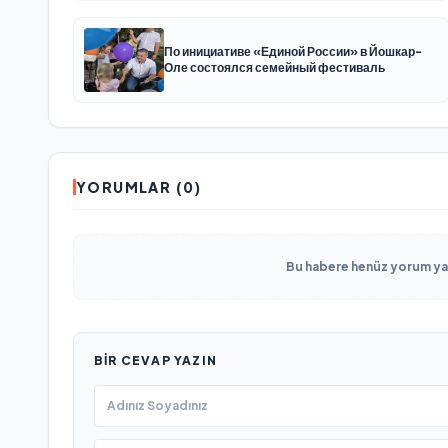
По инициативе «Единой России» в Йошкар-
Оле состоялся семейный фестиваль
YORUMLAR (0)
Bu habere henüz yorum yapı
BIR CEVAP YAZIN