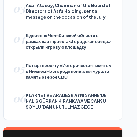
03
Asaf Atasoy, Chairman of the Board of
Directors of Asfa Holding, sent a
message on the occasion of the July 24
Journalists and Press Day
04
В деревне Челябинской области в
рамках партпроекта «Городская среда»
открыли игровую площадку
05
По партпроекту «Историческая память»
в Нижнем Новгороде появился мурал в
память о Герое СВО
06
KLARNET VE ARABESK AYNI SAHNE'DE
HALİS GÜRKAN KIRANKAYA VE CANSU
SOYLU 'DAN UNUTULMAZ GECE