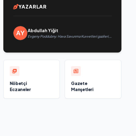
YAZARLAR
Abdullah Yiğit
Evgeny Poddubny: Hava Savunma Kuvvetleri gazileri,
ülkeyi değiştirecek güçtür
Nöbetçi
Gazete
Eczaneler
Manşetleri