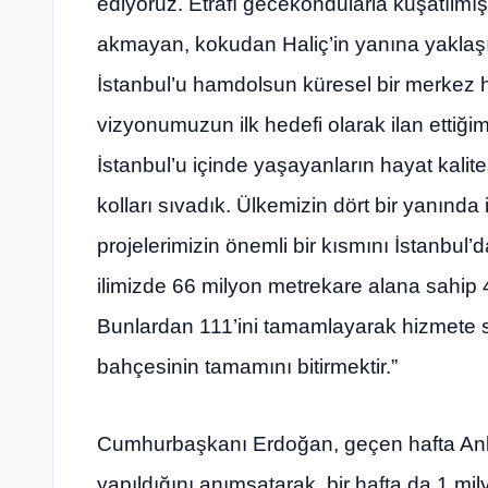
ediyoruz. Etrafı gecekondularla kuşatılmış,
akmayan, kokudan Haliç’in yanına yaklaşı
İstanbul’u hamdolsun küresel bir merkez 
vizyonumuzun ilk hedefi olarak ilan ettiğ
İstanbul’u içinde yaşayanların hayat kalite
kolları sıvadık. Ülkemizin dört bir yanında
projelerimizin önemli bir kısmını İstanbul
ilimizde 66 milyon metrekare alana sahip 4
Bunlardan 111’ini tamamlayarak hizmete s
bahçesinin tamamını bitirmektir.”
Cumhurbaşkanı Erdoğan, geçen hafta Ankar
yapıldığını anımsatarak, bir hafta da 1 mil