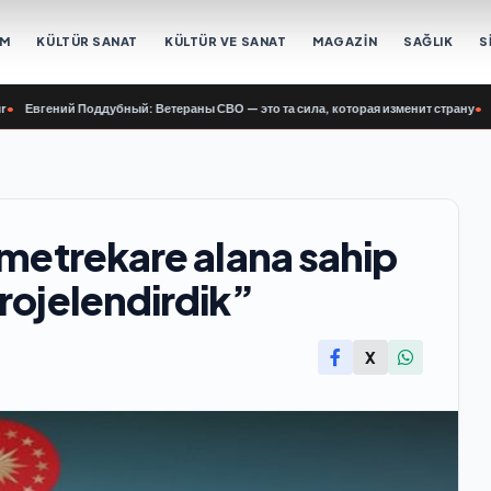
EM
KÜLTÜR SANAT
KÜLTÜR VE SANAT
MAGAZİN
SAĞLIK
S
вгений Поддубный: Ветераны СВО — это та сила, которая изменит страну
•
Evgen
 metrekare alana sahip
rojelendirdik”
X