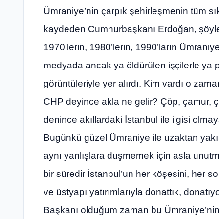
Ümraniye’nin çarpık şehirleşmenin tüm sıkı
kaydeden Cumhurbaşkanı Erdoğan, şöyle d
1970’lerin, 1980’lerin, 1990’ların Ümraniye
medyada ancak ya öldürülen işçilerle ya p
görüntüleriyle yer alırdı. Kim vardı o za
CHP deyince akla ne gelir? Çöp, çamur, çuk
denince akıllardaki İstanbul ile ilgisi olma
Bugünkü güzel Ümraniye ile uzaktan yakınd
aynı yanlışlara düşmemek için asla unutma
bir süredir İstanbul’un her köşesini, her so
ve üstyapı yatırımlarıyla donattık, donatı
Başkanı olduğum zaman bu Ümraniye’nin 