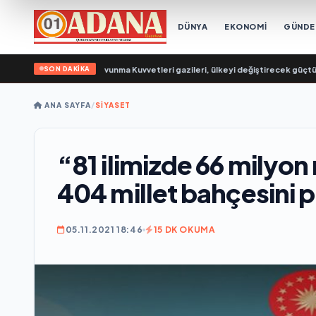
DÜNYA
EKONOMİ
GÜND
SON DAKİKA
 Poddubny: Hava Savunma Kuvvetleri gazileri, ülkeyi değiştirecek güçtür
•
Е
ANA SAYFA
/
SİYASET
“81 ilimizde 66 milyon
404 millet bahçesini p
05.11.2021 18:46
15 DK OKUMA