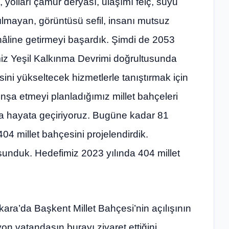
 yolları çamur deryası, ulaşımı felç, suyu
lmayan, görüntüsü sefil, insanı mutsuz
hâline getirmeyi başardık. Şimdi de 2053
imiz Yeşil Kalkınma Devrimi doğrultusunda
sini yükseltecek hizmetlerle tanıştırmak için
 inşa etmeyi planladığımız millet bahçeleri
’da hayata geçiriyoruz. Bugüne kadar 81
04 millet bahçesini projelendirdik.
unduk. Hedefimiz 2023 yılında 404 millet
a’da Başkent Millet Bahçesi’nin açılışının
yon vatandaşın burayı ziyaret ettiğini