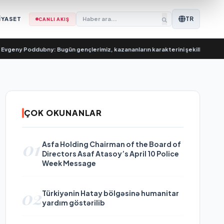
TR
İYASET
CANLI AKIŞ
y Poddubny: Bugün gençlerimiz, kazananların karakterini şekillendiriyor
•
Е
ÇOK OKUNANLAR
01
Asfa Holding Chairman of the Board of
Directors Asaf Atasoy’s April 10 Police
Week Message
02
Türkiyənin Hatay bölgəsinə humanitar
yardım göstərilib