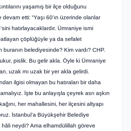
ntılarını yaşamış bir ilçe olduğunu
evam etti: “Yaşı 60’ın üzerinde olanlar
’sini hatırlayacaklardır. Ümraniye ismi
atlayan çöplüğüyle ya da sefalet
man buranın belediyesinde? Kim vardı? CHP.
ur, pislik. Bu gelir akla. Öyle ki Ümraniye
yan, uzak mı uzak bir yer akla gelirdi.
an ilgisi olmayan bu hatıraları bir daha
malıyız. İşte bu anlayışla çeyrek asrı aşkın
kağını, her mahallesini, her ilçesini altyapı
yoruz. İstanbul’a Büyükşehir Belediye
hâli neydi? Ama elhamdülillah göreve