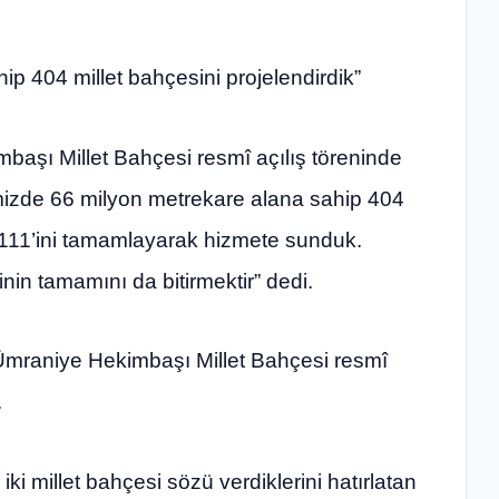
ip 404 millet bahçesini projelendirdik”
şı Millet Bahçesi resmî açılış töreninde
mizde 66 milyon metrekare alana sahip 404
n 111’ini tamamlayarak hizmete sunduk.
nin tamamını da bitirmektir” dedi.
raniye Hekimbaşı Millet Bahçesi resmî
.
i millet bahçesi sözü verdiklerini hatırlatan