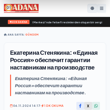
SON DAKİKA
Destekleme Genel Merkezi’nde felsefi resimlerden oluşan bir sergi açıldı
•
Вл
ANA SAYFA
/
GÜNDEM
Екатерина Стенякина: «Единая
Россия» обеспечит гарантии
наставникам на производстве
Екатерина Стенякина: «Единая
Россия» обеспечит гарантии
наставникам на производстве.
X
06.11.2024 14:17
1 DK OKUMA