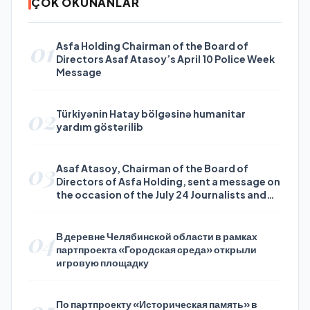
ÇOK OKUNANLAR
01
Asfa Holding Chairman of the Board of
Directors Asaf Atasoy’s April 10 Police Week
Message
02
Türkiyənin Hatay bölgəsinə humanitar
yardım göstərilib
03
Asaf Atasoy, Chairman of the Board of
Directors of Asfa Holding, sent a message on
the occasion of the July 24 Journalists and
Press Day
04
В деревне Челябинской области в рамках
партпроекта «Городская среда» открыли
игровую площадку
По партпроекту «Историческая память» в