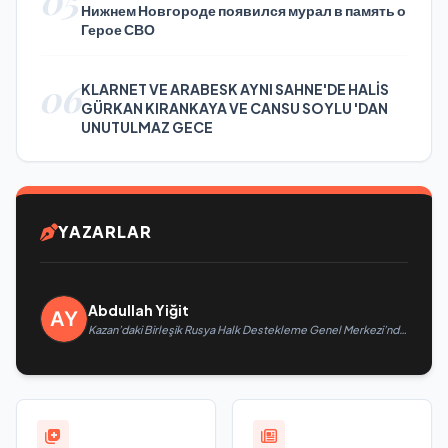
05
Нижнем Новгороде появился мурал в память о
Герое СВО
06
KLARNET VE ARABESK AYNI SAHNE'DE HALİS
GÜRKAN KIRANKAYA VE CANSU SOYLU 'DAN
UNUTULMAZ GECE
YAZARLAR
Abdullah Yiğit
Kazan’daki Birleşik Rusya Halk Destekleme Genel Merkezi’nde
felsefi resimlerden oluşan bir sergi açıldı