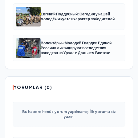
Евгений Поддубный: Сегодня у нашей
молодёжи куётся характер победителей
Волонтёры «Молодой Гвардии Единой
России» ликвидируют последствия
паводков на Урале и Дальнем Востоке
YORUMLAR (0)
Bu habere henüz yorum yapılmamış. İlk yorumu siz
yazın.