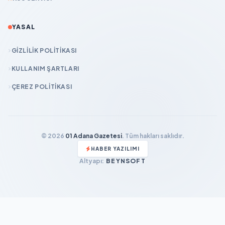
YASAL
GIZLILIK POLITIKASI
KULLANIM ŞARTLARI
ÇEREZ POLITIKASI
© 2026
01 Adana Gazetesi
. Tüm hakları saklıdır.
HABER YAZILIMI
Altyapı:
BEYNSOFT