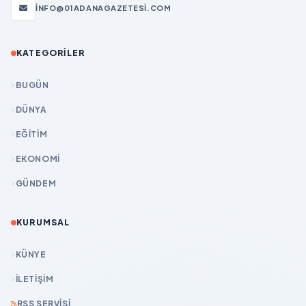
INFO@01ADANAGAZETESI.COM
KATEGORILER
BUGÜN
DÜNYA
EĞİTİM
EKONOMİ
GÜNDEM
KURUMSAL
KÜNYE
İLETIŞIM
RSS SERVISI