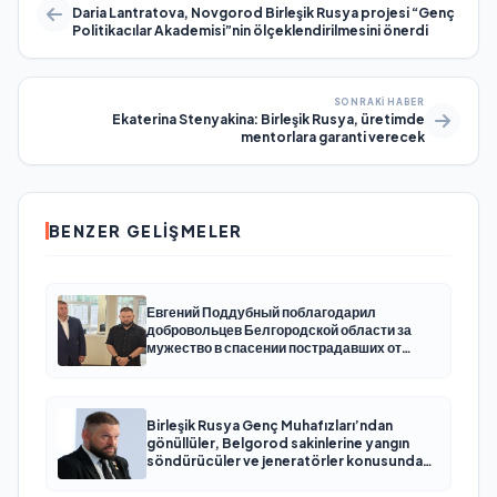
Daria Lantratova, Novgorod Birleşik Rusya projesi “Genç
Politikacılar Akademisi”nin ölçeklendirilmesini önerdi
SONRAKI HABER
Ekaterina Stenyakina: Birleşik Rusya, üretimde
mentorlara garanti verecek
BENZER GELIŞMELER
Евгений Поддубный поблагодарил
добровольцев Белгородской области за
мужество в спасении пострадавших от
обстрелов
Birleşik Rusya Genç Muhafızları’ndan
gönüllüler, Belgorod sakinlerine yangın
söndürücüler ve jeneratörler konusunda
yardımcı olacak