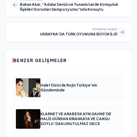
Bakan Akar, “Adalar Denizi ve Yunanistan ile Komşuluk
İlişkileri Sorunları Sempozyumu”nda Konuştu
SONRAKI HABER
UKRAYNA’DA TÜRK OYUNUNA BÜYÜK İLGİ
BENZER GELIŞMELER
Halef Dizisi ile Rojin Türkiye'nin
Gündeminde
KLARNET VE ARABESK AYNI SAHNE'DE
HALİS GÜRKAN KIRANKAYA VE CANSU
SOYLU 'DAN UNUTULMAZ GECE