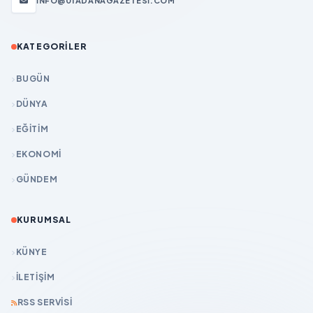
INFO@01ADANAGAZETESI.COM
KATEGORILER
BUGÜN
DÜNYA
EĞİTİM
EKONOMİ
GÜNDEM
KURUMSAL
KÜNYE
İLETIŞIM
RSS SERVISI