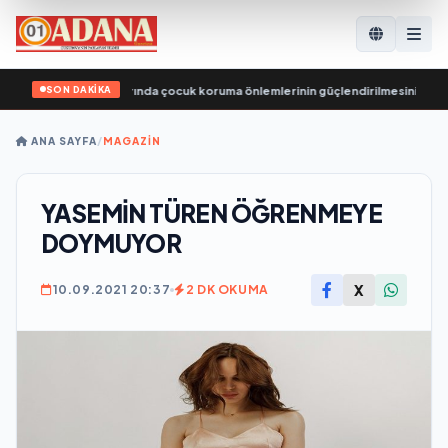
SON DAKİKA
usya, eğlence parklarında çocuk koruma önlemlerinin güçlendirilmesini öneriy
ANA SAYFA
/
MAGAZİN
YASEMİN TÜREN ÖĞRENMEYE
DOYMUYOR
X
10.09.2021 20:37
2 DK OKUMA