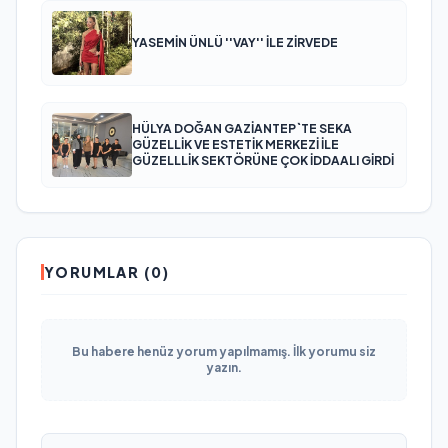
YASEMİN ÜNLÜ ''VAY'' İLE ZİRVEDE
HÜLYA DOĞAN GAZİANTEP`TE SEKA
GÜZELLİK VE ESTETİK MERKEZİ İLE
GÜZELLLİK SEKTÖRÜNE ÇOK İDDAALI GİRDİ
YORUMLAR (0)
Bu habere henüz yorum yapılmamış. İlk yorumu siz
yazın.