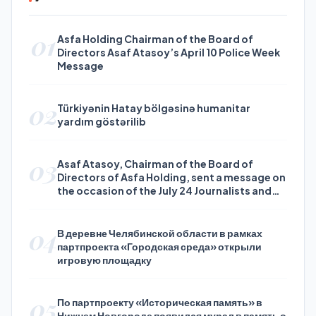
01
Asfa Holding Chairman of the Board of
Directors Asaf Atasoy’s April 10 Police Week
Message
02
Türkiyənin Hatay bölgəsinə humanitar
yardım göstərilib
03
Asaf Atasoy, Chairman of the Board of
Directors of Asfa Holding, sent a message on
the occasion of the July 24 Journalists and
Press Day
04
В деревне Челябинской области в рамках
партпроекта «Городская среда» открыли
игровую площадку
05
По партпроекту «Историческая память» в
Нижнем Новгороде появился мурал в память о