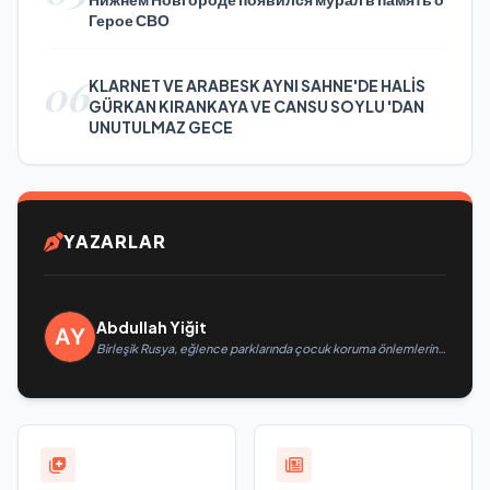
Герое СВО
06
KLARNET VE ARABESK AYNI SAHNE'DE HALİS
GÜRKAN KIRANKAYA VE CANSU SOYLU 'DAN
UNUTULMAZ GECE
YAZARLAR
Abdullah Yiğit
Birleşik Rusya, eğlence parklarında çocuk koruma önlemlerinin
güçlendirilmesini öneriyor