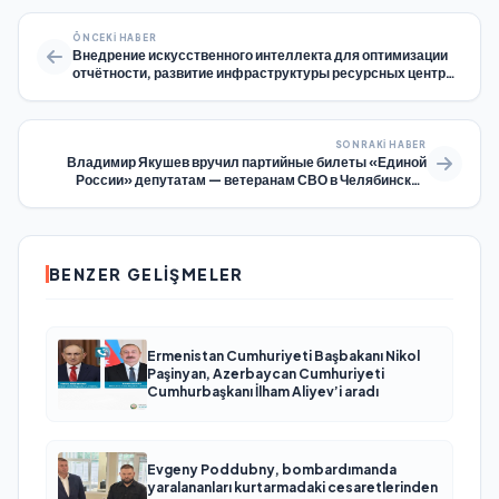
ÖNCEKI HABER
Внедрение искусственного интеллекта для оптимизации
отчётности, развитие инфраструктуры ресурсных центров
и системы ТОСов: «Единая Россия» подвела итоги работы
дискуссионных клубов по вопросам развития НКО
SONRAKI HABER
Владимир Якушев вручил партийные билеты «Единой
России» депутатам — ветеранам СВО в Челябинской
области
BENZER GELIŞMELER
Ermenistan Cumhuriyeti Başbakanı Nikol
Paşinyan, Azerbaycan Cumhuriyeti
Cumhurbaşkanı İlham Aliyev’i aradı
Evgeny Poddubny, bombardımanda
yaralananları kurtarmadaki cesaretlerinden