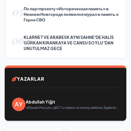
05
По партпроекту «Историческая память» в
Нижнем Новгороде появился мурал в память о
Герое СВО
06
KLARNET VE ARABESK AYNI SAHNE'DE HALİS
GÜRKAN KIRANKAYA VE CANSU SOYLU 'DAN
UNUTULMAZ GECE
YAZARLAR
Abdullah Yiğit
«Единая Россия», ЦБСТ и сервис по поиску работы SuperJob
создадут первую в России специализированную платформу
для трудоустройства ветеранов СВО