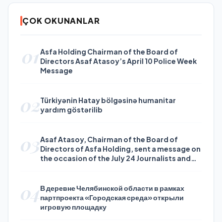
ÇOK OKUNANLAR
01
Asfa Holding Chairman of the Board of
Directors Asaf Atasoy’s April 10 Police Week
Message
02
Türkiyənin Hatay bölgəsinə humanitar
yardım göstərilib
03
Asaf Atasoy, Chairman of the Board of
Directors of Asfa Holding, sent a message on
the occasion of the July 24 Journalists and
Press Day
04
В деревне Челябинской области в рамках
партпроекта «Городская среда» открыли
игровую площадку