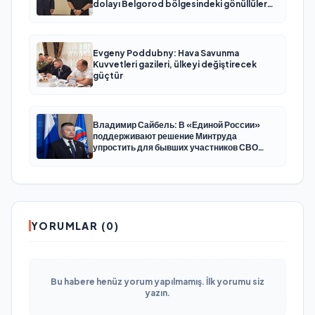
dolayı Belgorod bölgesindeki gönüllülere
teşekkür etti
Evgeny Poddubny: Hava Savunma
Kuvvetleri gazileri, ülkeyi değiştirecek
güçtür
Владимир Сайбель: В «Единой России»
поддерживают решение Минтруда
упростить для бывших участников СВО
получение соцконтракта
YORUMLAR (0)
Bu habere henüz yorum yapılmamış. İlk yorumu siz
yazın.