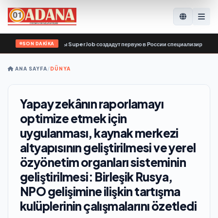
SON DAKİKA
ис по поиску работы SuperJob создадут первую в России специализированную п
ANA SAYFA
/
DÜNYA
Yapay zekânın raporlamayı
optimize etmek için
uygulanması, kaynak merkezi
altyapısının geliştirilmesi ve yerel
özyönetim organları sisteminin
geliştirilmesi: Birleşik Rusya,
NPO gelişimine ilişkin tartışma
kulüplerinin çalışmalarını özetledi