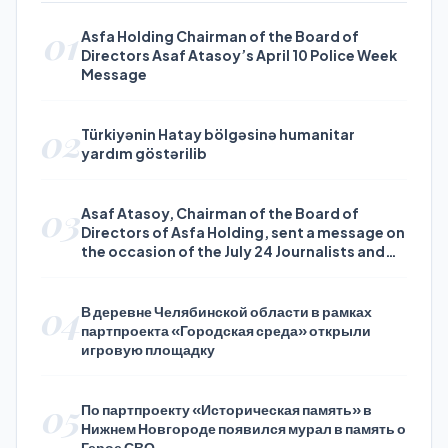
01
Asfa Holding Chairman of the Board of
Directors Asaf Atasoy’s April 10 Police Week
Message
02
Türkiyənin Hatay bölgəsinə humanitar
yardım göstərilib
03
Asaf Atasoy, Chairman of the Board of
Directors of Asfa Holding, sent a message on
the occasion of the July 24 Journalists and
Press Day
04
В деревне Челябинской области в рамках
партпроекта «Городская среда» открыли
игровую площадку
05
По партпроекту «Историческая память» в
Нижнем Новгороде появился мурал в память о
Герое СВО