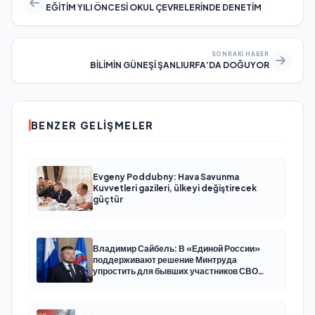
EĞİTİM YILI ÖNCESİ OKUL ÇEVRELERİNDE DENETİM
SONRAKI HABER
BİLİMİN GÜNEŞİ ŞANLIURFA’DA DOĞUYOR
BENZER GELIŞMELER
Evgeny Poddubny: Hava Savunma
Kuvvetleri gazileri, ülkeyi değiştirecek
güçtür
Владимир Сайбель: В «Единой России»
поддерживают решение Минтруда
упростить для бывших участников СВО
получение соцконтракта