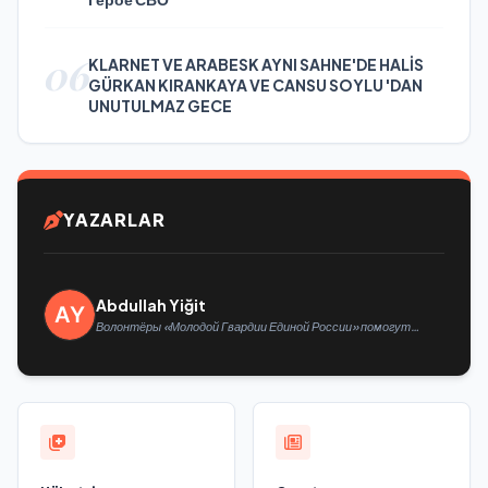
06
KLARNET VE ARABESK AYNI SAHNE'DE HALİS
GÜRKAN KIRANKAYA VE CANSU SOYLU 'DAN
UNUTULMAZ GECE
YAZARLAR
Abdullah Yiğit
Волонтёры «Молодой Гвардии Единой России» помогут
белгородцам с огнетушителями и генераторами