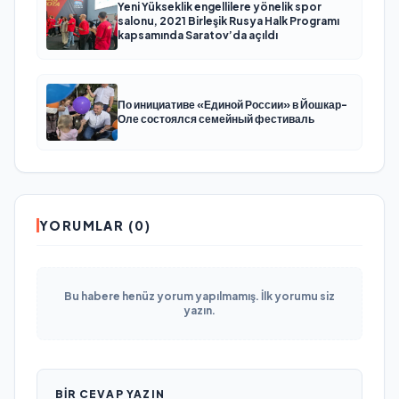
Yeni Yükseklik engellilere yönelik spor
salonu, 2021 Birleşik Rusya Halk Programı
kapsamında Saratov’da açıldı
По инициативе «Единой России» в Йошкар-
Оле состоялся семейный фестиваль
YORUMLAR (0)
Bu habere henüz yorum yapılmamış. İlk yorumu siz
yazın.
BIR CEVAP YAZIN