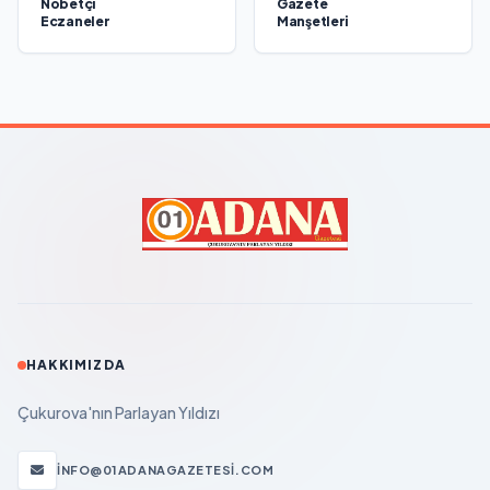
Nöbetçi
Gazete
Eczaneler
Manşetleri
HAKKIMIZDA
Çukurova'nın Parlayan Yıldızı
INFO@01ADANAGAZETESI.COM