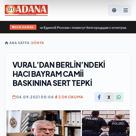
SON DAKİKA
ры «Молодой Гвардии Единой России» помогут белгородцам с огнетушителями 
ANA SAYFA
/
DÜNYA
VURAL’DAN BERLİN’NDEKİ
HACI BAYRAM CAMİİ
BASKININA SERT TEPKİ
X
04.09.2021 00:06
2 DK OKUMA