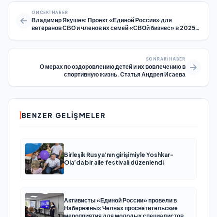
ÖNCEKI HABER
Владимир Якушев: Проект «Единой России» для
ветеранов СВО и членов их семей «СВОй бизнес» в 2025
году охватит более 30 регионов России
SONRAKI HABER
О мерах по оздоровлению детей и их вовлечению в
спортивную жизнь. Статья Андрея Исаева
BENZER GELIŞMELER
Birleşik Rusya’nın girişimiyle Yoshkar-
Ola’da bir aile festivali düzenlendi
Активисты «Единой России» провели в
Набережных Челнах просветительские
мероприятия для молодых специалистов