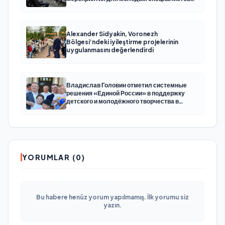
КАМАЗа
Alexander Sidyakin, Voronezh
Bölgesi’ndeki iyileştirme projelerinin
uygulanmasını değerlendirdi
Владислав Головин отметил системные
решения «Единой России» в поддержку
детского и молодёжного творчества в
Новодвинске Архангельской области
YORUMLAR (0)
Bu habere henüz yorum yapılmamış. İlk yorumu siz
yazın.