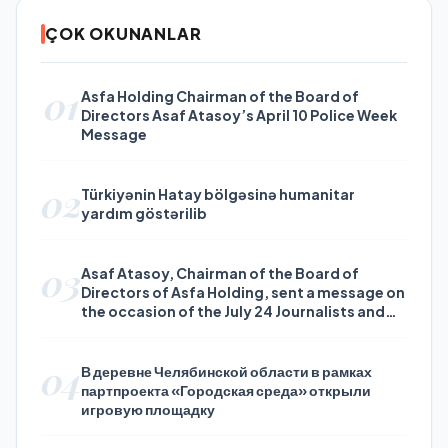
ÇOK OKUNANLAR
01
Asfa Holding Chairman of the Board of
Directors Asaf Atasoy’s April 10 Police Week
Message
02
Türkiyənin Hatay bölgəsinə humanitar
yardım göstərilib
03
Asaf Atasoy, Chairman of the Board of
Directors of Asfa Holding, sent a message on
the occasion of the July 24 Journalists and
Press Day
04
В деревне Челябинской области в рамках
партпроекта «Городская среда» открыли
игровую площадку