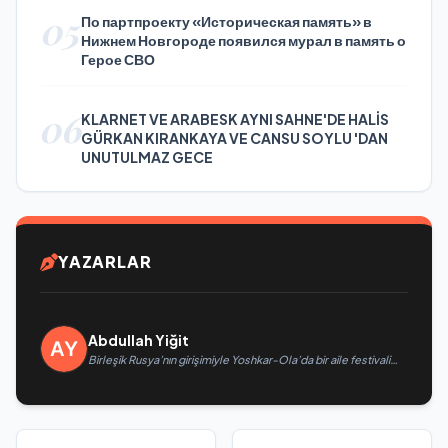
05
По партпроекту «Историческая память» в
Нижнем Новгороде появился мурал в память о
Герое СВО
06
KLARNET VE ARABESK AYNI SAHNE'DE HALİS
GÜRKAN KIRANKAYA VE CANSU SOYLU 'DAN
UNUTULMAZ GECE
YAZARLAR
Abdullah Yiğit
Birleşik Rusya’nın girişimiyle Yoshkar-Ola’da bir aile festivali
düzenlendi