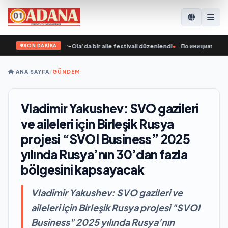
SON DAKİKA
 girişimiyle Yoshkar-Ola’da bir aile festivali düzenlendi
•
По инициативе «Еди
ANA SAYFA
/
GÜNDEM
Vladimir Yakushev: SVO gazileri
ve aileleri için Birleşik Rusya
projesi “SVOI Business” 2025
yılında Rusya’nın 30’dan fazla
bölgesini kapsayacak
Vladimir Yakushev: SVO gazileri ve
aileleri için Birleşik Rusya projesi "SVOI
Business" 2025 yılında Rusya'nın